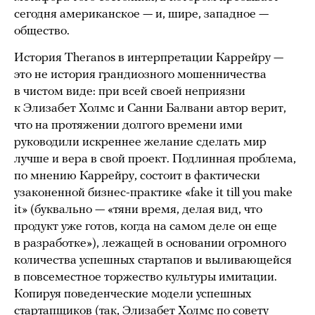
сегодня американское — и, шире, западное —
общество.
История Theranos в интерпретации Каррейру —
это не история грандиозного мошенничества
в чистом виде: при всей своей неприязни
к Элизабет Холмс и Санни Балвани автор верит,
что на протяжении долгого времени ими
руководили искреннее желание сделать мир
лучше и вера в свой проект. Подлинная проблема,
по мнению Каррейру, состоит в фактически
узаконенной бизнес-практике «fake it till you make
it» (буквально — «тяни время, делая вид, что
продукт уже готов, когда на самом деле он еще
в разработке»), лежащей в основании огромного
количества успешных стартапов и выливающейся
в повсеместное торжество культуры имитации.
Копируя поведенческие модели успешных
стартапщиков (так, Элизабет Холмс по совету