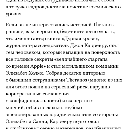
один из ведущих сотрудников покончил с собой,
а текучка кадров достигла поистине космического
уровня.
Если вы не интересовались историей Theranos
раньше, вам, вероятно, будет интересно узнать,
что именно автор книги «Дурная кровь»,
журналист-расследователь Джон Каррейру, стал
тем человеком, который вытащил на поверхность
все грязные секреты «величайшего стартапа
со времен Apple» и стал могильщиком компании
Элизабет Холмс. Собрав десятки интервью
с бывшими сотрудниками Theranos (многие из них
для этого пошли на серьезный риск, нарушив
корпоративные соглашения
о конфиденциальности) и экспертных
мнений, отбив несколько глубоко
эшелонированных юридических атак со стороны
Элизабет и Санни, Каррейру подготовил
и опубликовал серию материалов, разоблачивших