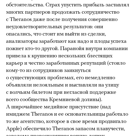
обстоятельства. Страх упустить прибыль заставлял
многих партнеров продолжать сотрудничество
с Theranos даже после получения совершенно
неудовлетворительных результатов: они
опасались, что стоит им выйти из сделки,
анализаторы заработают как надо и плоды успеха
пожнет кто-то другой. Паранойя внутри компании
привела к крушению нескольких блестящих
карьер и честно заработанных репутаций (стоило
кому-то из сотрудников заикнуться
о существующих проблемах, его немедленно
объявляли нелояльным и выставляли на улицу
с волчьим билетом при негласной поддержке
всего сообщества Кремниевой долины).
А широчайшее медийное присутствие (над
имиджем Theranos и ее основательницы работало
то же агентство, которое в свое время продвигало
Apple) обеспечило Theranos запасом плавучести,