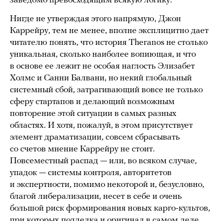
заведомо превосходящим всякую логику.
Нигде не утверждая этого напрямую, Джон
Каррейру, тем не менее, вполне эксплицитно дает
читателю понять, что история Theranos не столько
уникальная, сколько наиболее вопиющая, и что
в основе ее лежит не особая наглость Элизабет
Холмс и Санни Балвани, но некий глобальный
системный сбой, затрагивающий вовсе не только
сферу стартапов и делающий возможным
повторение этой ситуации в самых разных
областях. И хотя, пожалуй, в этом присутствует
элемент драматизации, совсем сбрасывать
со счетов мнение Каррейру не стоит.
Повсеместный распад — или, во всяком случае,
упадок — системы контроля, авторитетов
и экспертности, помимо некоторой и, безусловно,
благой либерализации, несет в себе и очень
большой риск формирования новых карго-культов,
при которых подделка и оригинал в самом деле