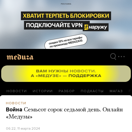
Перейти
к
материалам
НОВОСТИ
ИСТОРИИ
РАЗБОР
ПОДКАСТЫ
МАГАЗ
П
НОВОСТИ
Война
Семьсот сорок седьмой день. Онлайн
«Медузы»
06:22, 11 марта 2024