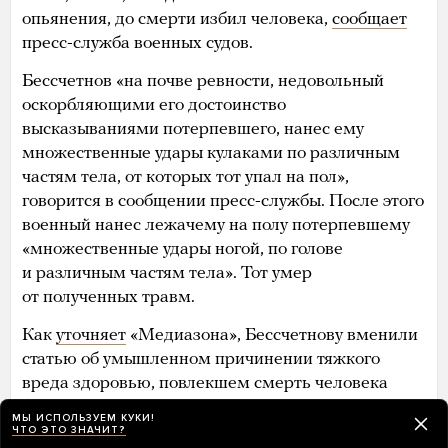
опьянения, до смерти избил человека,
сообщает
пресс-служба военных судов.
Бессчетнов «на почве ревности, недовольный
оскорбляющими его достоинство
высказываниями потерпевшего, нанес ему
множественные удары кулаками по различным
частям тела, от которых тот упал на пол»,
говорится в сообщении пресс-службы. После этого
военный нанес лежачему на полу потерпевшему
«множественные удары ногой, по голове
и различным частям тела». Тот умер
от полученных травм.
Как
уточняет
«Медиазона», Бессчетнову вменили
статью об умышленном причинении тяжкого
вреда здоровью, повлекшем смерть человека
(часть 4 статьи 111 УК). Присяжные,
МЫ ИСПОЛЬЗУЕМ КУКИ!
рассматривавшие дело, признали Бессчетнова
ЧТО ЭТО ЗНАЧИТ?