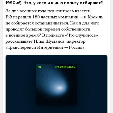
1990-х!). Что, у кого и в чью пользу отбирают?
За два военных года под контроль властей
РФ перешли 180 частных компаний — и Кремль
не собирается останавливаться. Как и для чего
проводят большой передел собственности
в военное время? В подкасте «Что случилось»
рассказывает Илья Шуманов, директор
«Трансперенси Интернешнл — Россия».