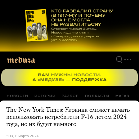
Перейти
к
материалам
НОВОСТИ
ИСТОРИИ
РАЗБОР
ПОДКАСТЫ
МАГАЗ
П
The New York Times: Украина сможет начать
использовать истребители F-16 летом 2024
года, но их будет немного
11:13, 11 марта 2024