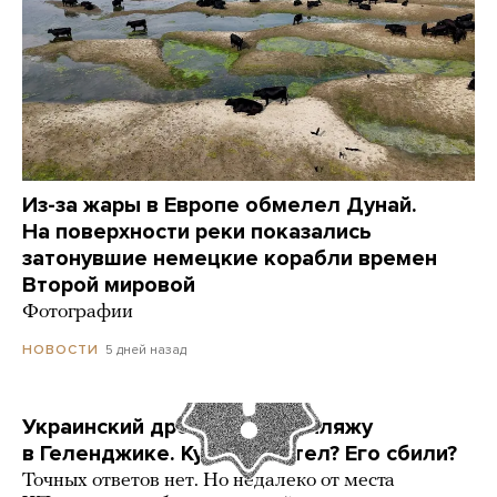
Из-за жары в Европе обмелел Дунай.
На поверхности реки показались
затонувшие немецкие корабли времен
Второй мировой
Фотографии
5 дней назад
НОВОСТИ
Украинский дрон попал по пляжу
в Геленджике. Куда он летел? Его сбили?
Точных ответов нет. Но недалеко от места