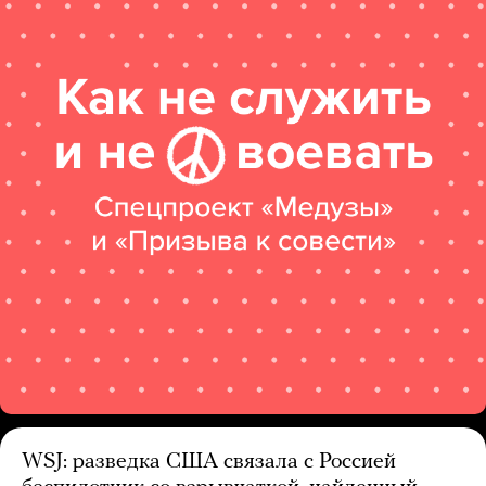
WSJ: разведка США связала с Россией