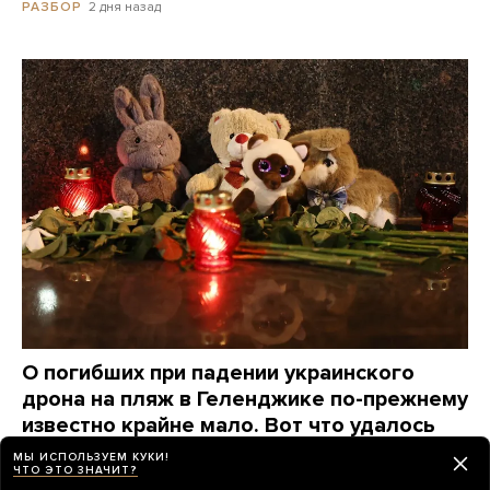
2 дня назад
РАЗБОР
О погибших при падении украинского
дрона на пляж в Геленджике по-прежнему
известно крайне мало. Вот что удалось
узнать о жертвах за три дня
МЫ ИСПОЛЬЗУЕМ КУКИ!
ЧТО ЭТО ЗНАЧИТ?
2 дня назад
НОВОСТИ