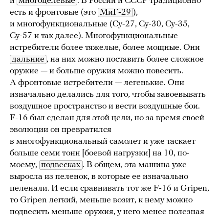
и
многоцелевые
. В России и СССР традиционно
есть и фронтовые (это
МиГ-29
),
и многофункциональные (Су-27, Су-30, Су-35,
Су-57 и так далее). Многофункциональные
истребители более тяжелые, более мощные. Они
дальние
, на них можно поставить более сложное
оружие — и больше оружия можно повесить.
А фронтовые истребители — легенькие. Они
изначально делались для того, чтобы завоевывать
воздушное пространство и вести воздушные бои.
F-16 был сделан для этой цели, но за время своей
эволюции он превратился
в многофункциональный самолет и уже таскает
больше семи тонн [боевой нагрузки] на 10, по-
моему,
подвесках
. В общем, эта машина уже
выросла из пеленок, в которые ее изначально
пеленали. И если сравнивать тот же F-16 и Gripen,
то Gripen легкий, меньше возит, к нему можно
подвесить меньше оружия, у него менее полезная