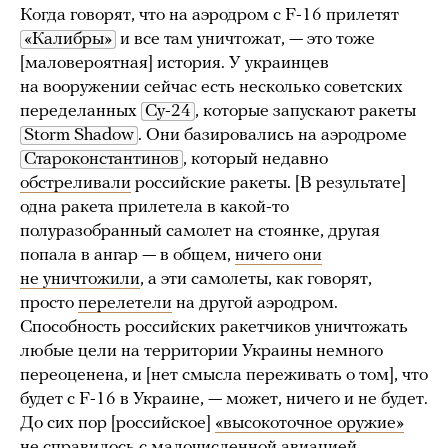
Когда говорят, что на аэродром с F-16 прилетят
«Калибры»
и все там уничтожат, — это тоже
[маловероятная] история. У украинцев
на вооружении сейчас есть несколько советских
переделанных
Су-24
, которые запускают ракеты
Storm Shadow
. Они базировались на аэродроме
Староконстантинов
, который недавно
обстреливали
российские ракеты. [В результате]
одна ракета прилетела в какой-то
полуразобранный самолет на стоянке, другая
попала в ангар — в общем,
ничего они
не уничтожили
, а эти самолеты, как говорят,
просто
перелетели
на другой аэродром.
Способность российских ракетчиков уничтожать
любые цели на территории Украины немного
переоценена, и [нет смысла переживать о том], что
будет с F-16 в Украине, — может, ничего и не будет.
До сих пор [российское]
«высокоточное оружие»
не справилось с малочисленной авиацией