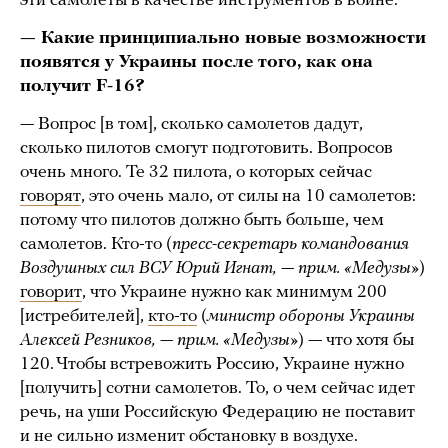
эти самолеты в качестве инструментов в войне.
— Какие принципиально новые возможности
появятся у Украины после того, как она
получит F-16?
— Вопрос [в том], сколько самолетов дадут,
сколько пилотов смогут подготовить. Вопросов
очень много. Те 32 пилота, о которых сейчас
говорят
, это очень мало, от силы на 10 самолетов:
потому что пилотов должно быть больше, чем
самолетов. Кто-то (
пресс-секретарь командования
Воздушных сил ВСУ Юрий Игнат, — прим. «Медузы»
)
говорит
, что Украине нужно как минимум 200
[истребителей],
кто-то
(
министр обороны Украины
Алексей Резников, — прим. «Медузы»
) — что хотя бы
120. Чтобы встревожить Россию, Украине нужно
[получить] сотни самолетов. То, о чем сейчас идет
речь, на уши Российскую Федерацию не поставит
и не сильно изменит обстановку в воздухе.