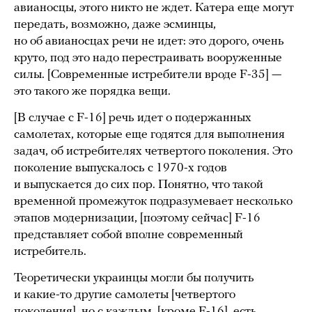
авианосцы, этого никто не ждет. Катера еще могут
передать, возможно, даже эсминцы,
но об авианосцах речи не идет: это дорого, очень
круто, под это надо перестраивать вооруженные
силы. [Современные истребители вроде F-35] —
это такого же порядка вещи.
[В случае с F-16] речь идет о подержанных
самолетах, которые еще годятся для выполнения
задач, об истребителях четвертого поколения. Это
поколение выпускалось с 1970-х годов
и выпускается до сих пор. Понятно, что такой
временной промежуток подразумевает несколько
этапов модернизации, [поэтому сейчас] F-16
представляет собой вполне современный
истребитель.
Теоретически украинцы могли бы получить
и какие-то другие самолеты [четвертого
поколения], но с каждым, [кроме F-16], есть