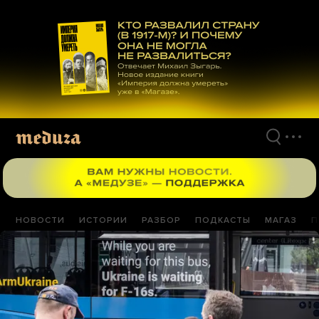
Перейти
к
материалам
НОВОСТИ
ИСТОРИИ
РАЗБОР
ПОДКАСТЫ
МАГАЗ
П