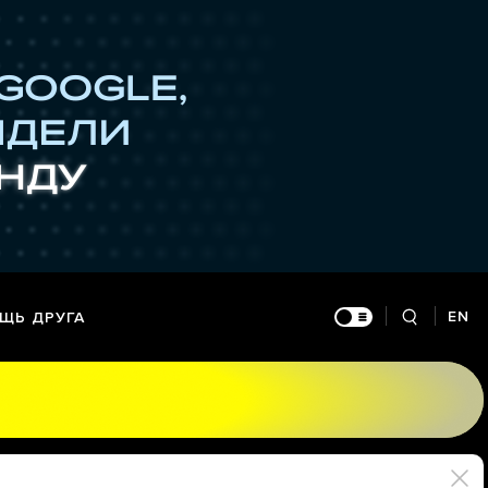
EN
ЩЬ ДРУГА