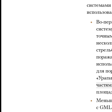
системами 
использова
Во-пе
систем
точным
нескол
стрель
поража
испол
для по
«Урага
частям
площад
Меньше
с GMLR