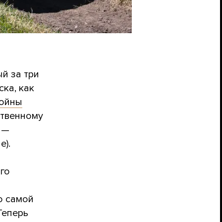
й за три
ска, как
ойны
ственному
 —
е).
го
о самой
Теперь