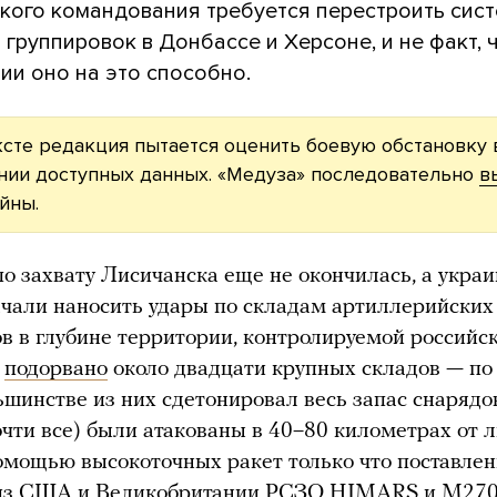
ского командования требуется перестроить сис
группировок в Донбассе и Херсоне, и не факт, 
ии оно на это способно.
ксте редакция пытается оценить боевую обстановку 
нии доступных данных. «Медуза» последовательно
в
йны.
о захвату Лисичанска еще не окончилась, а укра
чали наносить удары по складам артиллерийских
в в глубине территории, контролируемой российс
о
подорвано
около двадцати крупных складов — по
ьшинстве из них сдетонировал весь запас снарядов
очти все) были атакованы в 40–80 километрах от 
омощью высокоточных ракет только что поставле
 из США и Великобритании РСЗО HIMARS и M270 