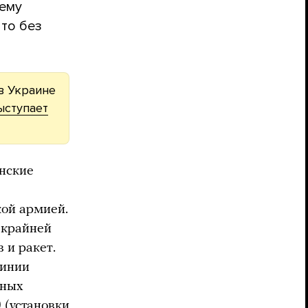
тему
что без
в Украине
ыступает
инские
кой армией.
 крайней
 и ракет.
линии
нных
(установки