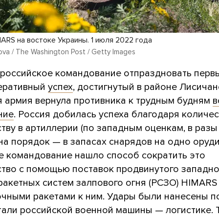
MARS на востоке Украины. 1 июля 2022 года
ova / The Washington Post / Getty Images
 российское командование отпраздновать первы
еративный
успех
, достигнутый в районе Лисичан
я армия вернула противника к трудным будням
в
ние
. Россия добилась успеха благодаря количе
тву в артиллерии (по западным оценкам, в разы
 на порядок — в запасах снарядов на одно оруди
е командование нашло способ сократить это
тво с помощью поставок продвинутого западно
ракетных систем залпового огня (РСЗО) HIMARS
очными ракетами к ним. Удары были нанесены п
тали российской военной машины — логистике. 