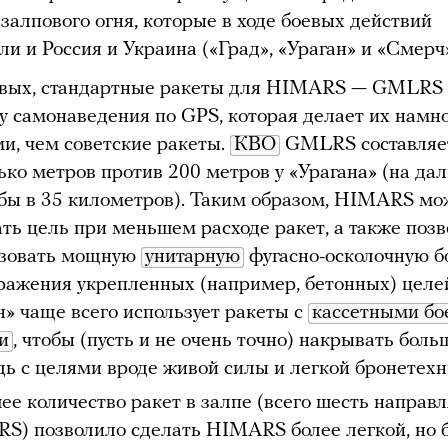
залпового огня, которые в ходе боевых действий
ли и Россия и Украина («Град», «Ураган» и «Смерч»
рвых, стандартные ракеты для HIMARS — GMLRS
у самонаведения по GPS, которая делает их намно
и, чем советские ракеты.
КВО
GMLRS составляет
ько метров против 200 метров у «Урагана» (на да
бы в 35 километров). Таким образом, HIMARS мо
ть цель при меньшем расходе ракет, а также позв
ьзовать мощную
унитарную
фугасно-осколочную б
ражения укрепленных (например, бетонных) целей
н» чаще всего использует ракеты с
кассетными бо
и
, чтобы (пусть и не очень точно) накрывать бол
ь с целями вроде живой силы и легкой бронетехн
е количество ракет в залпе (всего шесть напра
S) позволило сделать HIMARS более легкой, но 