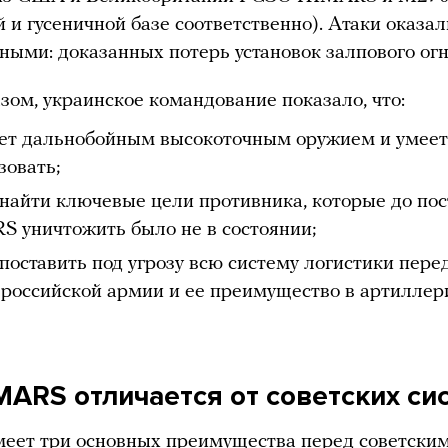
й и гусеничной базе соответственно). Атаки оказа
ными: доказанных потерь установок залпового огн
зом, украинское командование показало, что:
ет дальнобойным высокоточным оружием и умеет
зовать;
найти ключевые цели противника, которые до пос
 уничтожить было не в состоянии;
поставить под угрозу всю систему логистики пере
 российской армии и ее преимущество в артиллер
MARS отличается от советских си
еет три основных преимущества перед советски