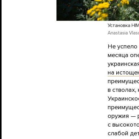
Установка HI
Anastasia Vlas
Не успело
месяца оп
украинска
на истоще
преимущес
в стволах,
Украинско
преимущес
оружия — 
с высокот
слабой де