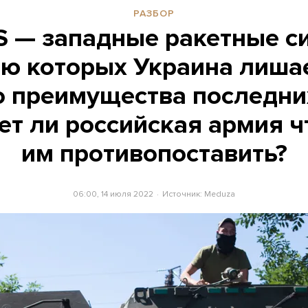
РАЗБОР
 — западные ракетные с
ю которых Украина лиша
 преимущества последни
т ли российская армия ч
им противопоставить?
06:00, 14 июля 2022
Источник:
Meduza