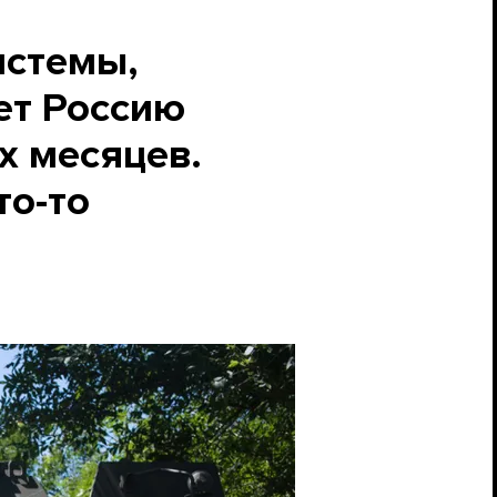
истемы,
ет Россию
х месяцев.
то-то