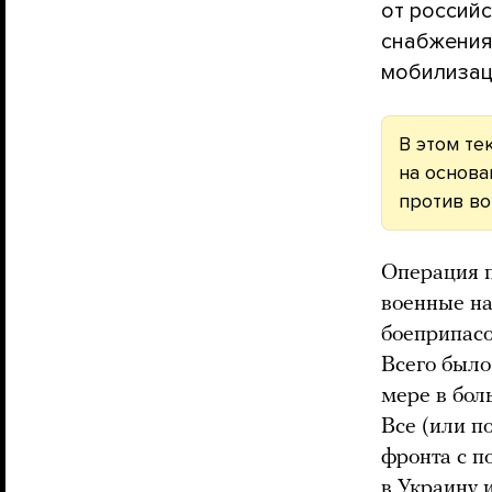
от россий
снабжения 
мобилизац
В этом те
на основа
против во
Операция п
военные на
боеприпасо
Всего был
мере в бол
Все (или п
фронта с п
в Украину