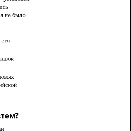
лись
я не было.
 его
тавок
довых
ийской
стем?
ми