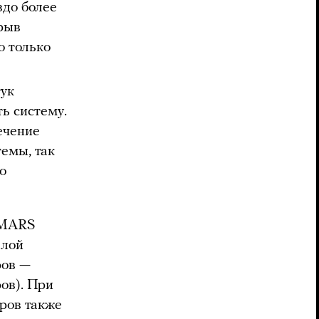
здо более
рыв
о только
тук
ь систему.
ечение
темы, так
о
IMARS
елой
ров —
ов). При
ров также