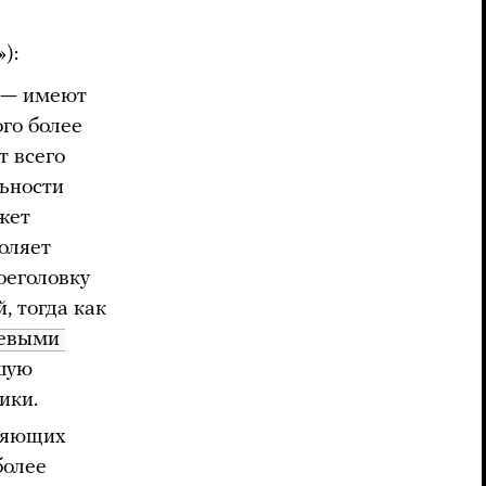
):
 — имеют
го более
 всего
льности
жет
оляет
оеголовку
, тогда как
евыми 
ьшую
ики.
вляющих
более