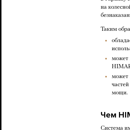
на колесно
безнаказан
Таким обра
облада
исполь
может 
HIMARS
может 
частей
мощи.
Чем HI
Система им