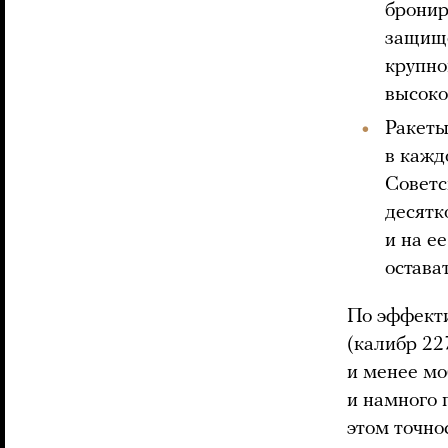
бронир
защище
крупно
высоко
Ракеты
в кажд
Советс
десятк
и на е
остава
По эффект
(калибр 22
и менее м
и намного 
этом точно