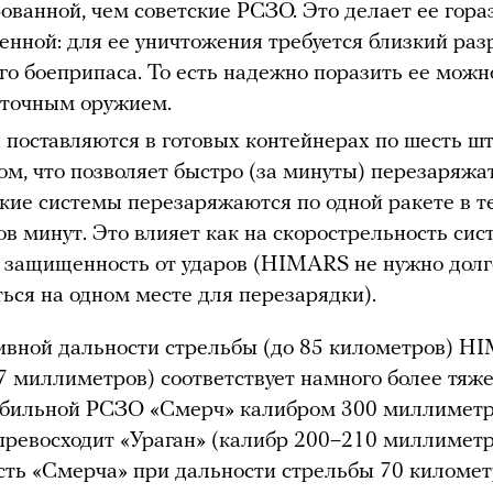
ованной, чем советские РСЗО. Это делает ее гора
нной: для ее уничтожения требуется близкий раз
го боеприпаса. То есть надежно поразить ее можн
точным оружием.
 поставляются в готовых контейнерах по шесть ш
ом, что позволяет быстро (за минуты) перезаряжат
кие системы перезаряжаются по одной ракете в т
ов минут. Это влияет как на скорострельность сис
е защищенность от ударов (HIMARS не нужно долг
ться на одном месте для перезарядки).
ивной дальности стрельбы (до 85 километров) H
7 миллиметров) соответствует намного более тяж
обильной РСЗО «Смерч» калибром 300 миллимет
превосходит «Ураган» (калибр 200–210 миллиметр
сть «Смерча» при дальности стрельбы 70 километ