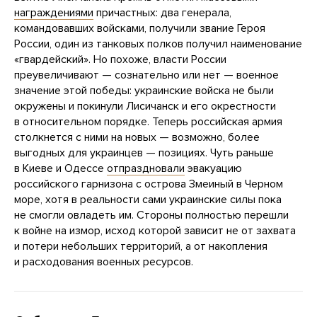
награждениями
причастных: два генерала,
командовавших войсками, получили звание Героя
России, один из танковых полков получил наименование
«гвардейский». Но похоже, власти России
преувеличивают — сознательно или нет — военное
значение этой победы: украинские войска не были
окружены и покинули Лисичанск и его окрестности
в относительном порядке. Теперь российская армия
столкнется с ними на новых — возможно, более
выгодных для украинцев — позициях. Чуть раньше
в Киеве и Одессе
отпраздновали
эвакуацию
российского гарнизона с острова Змеиный в Черном
море, хотя в реальности сами украинские силы пока
не смогли овладеть им. Стороны полностью перешли
к войне на измор, исход которой зависит не от захвата
и потери небольших территорий, а от накопления
и расходования военных ресурсов.