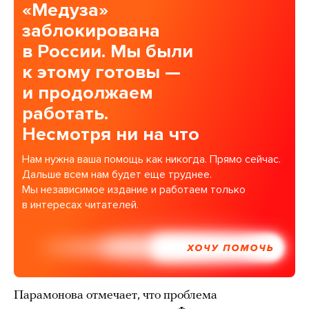
«Медуза»
заблокирована
в России. Мы были
к этому готовы —
и продолжаем
работать.
Несмотря ни на что
Нам нужна ваша помощь как никогда. Прямо сейчас.
Дальше всем нам будет еще труднее.
Мы независимое издание и работаем только
в интересах читателей.
ХОЧУ ПОМОЧЬ
Парамонова отмечает, что проблема