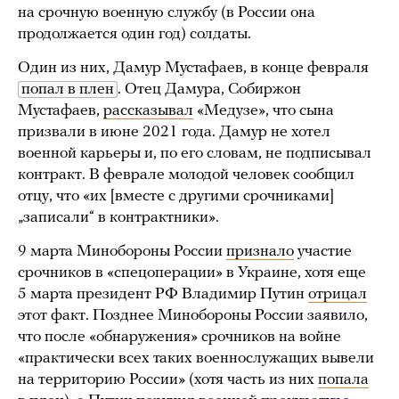
на срочную военную службу (в России она
продолжается один год) солдаты.
Один из них, Дамур Мустафаев, в конце февраля
попал в плен
. Отец Дамура, Собиржон
Мустафаев,
рассказывал
«Медузе», что сына
призвали в июне 2021 года. Дамур не хотел
военной карьеры и, по его словам, не подписывал
контракт. В феврале молодой человек сообщил
отцу, что «их [вместе с другими срочниками]
„записали“ в контрактники».
9 марта Минобороны России
признало
участие
срочников в «спецоперации» в Украине, хотя еще
5 марта президент РФ Владимир Путин
отрицал
этот факт. Позднее Минобороны России заявило,
что после «обнаружения» срочников на войне
«практически всех таких военнослужащих вывели
на территорию России» (хотя часть из них
попала