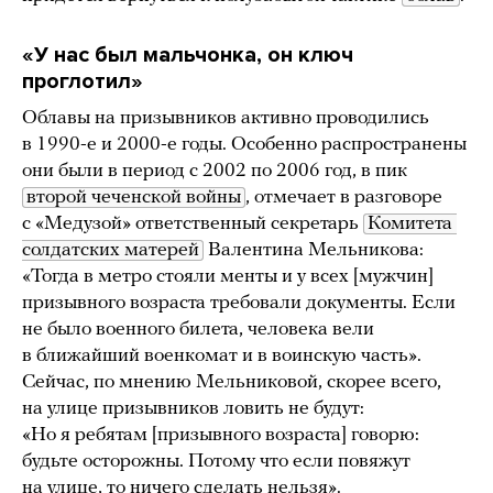
«У нас был мальчонка, он ключ
проглотил»
Облавы на призывников активно проводились
в 1990-е и 2000-е годы. Особенно распространены
они были в период с 2002 по 2006 год, в пик
второй чеченской войны
, отмечает в разговоре
с «Медузой» ответственный секретарь
Комитета 
солдатских матерей
Валентина Мельникова:
«Тогда в метро стояли менты и у всех [мужчин]
призывного возраста требовали документы. Если
не было военного билета, человека вели
в ближайший военкомат и в воинскую часть».
Сейчас, по мнению Мельниковой, скорее всего,
на улице призывников ловить не будут:
«Но я ребятам [призывного возраста] говорю:
будьте осторожны. Потому что если повяжут
на улице, то ничего сделать нельзя».