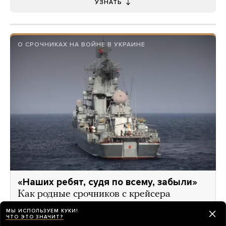
УЗНАТЬ
О СРОЧНИКАХ НА ВОЙНЕ В УКРАИНЕ
«Наших ребят, судя по всему, забыли»
Как родные срочников с крейсера
«Москва» больше месяца пытаются
МЫ ИСПОЛЬЗУЕМ КУКИ!
узнать, что случилось с моряками —
ЧТО ЭТО ЗНАЧИТ?