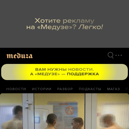
Перейти
к
материалам
НОВОСТИ
ИСТОРИИ
РАЗБОР
ПОДКАСТЫ
МАГАЗ
П