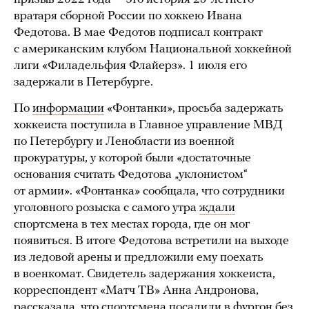
вратаря сборной России по хоккею Ивана
Федотова. В мае Федотов подписал контракт
с американским клубом Национальной хоккейной
лиги «Филадельфия Флайерз». 1 июля его
задержали в Петербурге.
По
информации
«Фонтанки», просьба задержать
хоккеиста поступила в Главное управление МВД
по Петербургу и Ленобласти из военной
прокуратуры, у которой были «достаточные
основания считать Федотова „уклонистом“
от армии». «Фонтанка» сообщала, что сотрудники
уголовного розыска с самого утра
ждали
спортсмена в тех местах города, где он мог
появиться. В итоге Федотова встретили на выходе
из ледовой арены и предложили ему поехать
в военкомат. Свидетель задержания хоккеиста,
корреспондент «Матч ТВ» Анна Андронова,
рассказала, что спортсмена посадили в фургон без