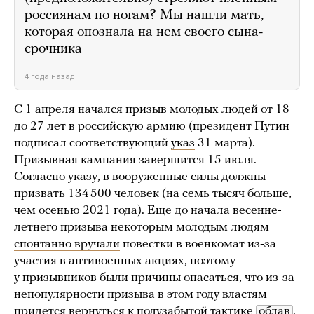
россиянам по ногам? Мы нашли мать,
которая опознала на нем своего сына-
срочника
4 года назад
С 1 апреля
начался
призыв молодых людей от 18
до 27 лет в российскую армию (президент Путин
подписал соответствующий
указ
31 марта).
Призывная кампания завершится 15 июля.
Согласно указу, в вооруженные силы должны
призвать 134 500 человек (на семь тысяч больше,
чем осенью 2021 года). Еще до начала весенне-
летнего призыва некоторым молодым людям
спонтанно вручали
повестки в военкомат из-за
участия в антивоенных акциях, поэтому
у призывников были причины опасаться, что из-за
непопулярности призыва в этом году властям
придется вернуться к полузабытой тактике
облав
.