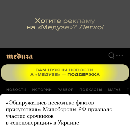
Перейти
к
материалам
НОВОСТИ
ИСТОРИИ
РАЗБОР
ПОДКАСТЫ
МАГАЗ
П
«Обнаружились несколько фактов
присутствия»: Минобороны РФ признало
участие срочников
в «спецоперации» в Украине