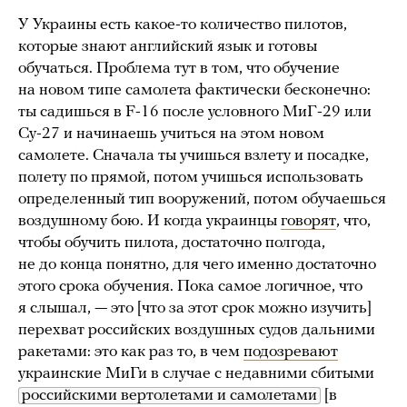
У Украины есть какое-то количество пилотов,
которые знают английский язык и готовы
обучаться. Проблема тут в том, что обучение
на новом типе самолета фактически бесконечно:
ты садишься в F-16 после условного МиГ-29 или
Су-27 и начинаешь учиться на этом новом
самолете. Сначала ты учишься взлету и посадке,
полету по прямой, потом учишься использовать
определенный тип вооружений, потом обучаешься
воздушному бою. И когда украинцы
говорят
, что,
чтобы обучить пилота, достаточно полгода,
не до конца понятно, для чего именно достаточно
этого срока обучения. Пока самое логичное, что
я слышал, — это [что за этот срок можно изучить]
перехват российских воздушных судов дальними
ракетами: это как раз то, в чем
подозревают
украинские МиГи в случае с недавними сбитыми
российскими вертолетами и самолетами
[в