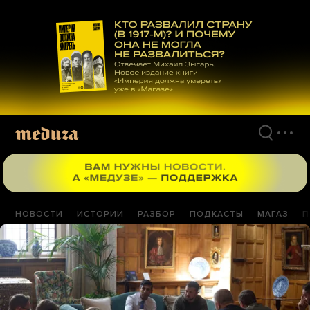
Перейти
к
материалам
НОВОСТИ
ИСТОРИИ
РАЗБОР
ПОДКАСТЫ
МАГАЗ
П