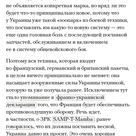
не объявляется конкретная марка, но вряд ли это
будет что-то принципиально новое, потому что
у Украины уже такой «зоопарк» из боевой техники,
что поставлять им какую-то новую систему — это
еще одна головная боль с последующей поставкой
запчастей, обслуживанием и включением
ее в систему общевойскового боя.
Поэтому вся техника, которая входит
во французский, германский и британский пакеты,
в целом ничего принципиально не меняет: она
насыщает вооруженные силы Украины техникой,
которую та уже получала ранее. Исключением тут
стало
упоминание
в
франко-украинской 
декларации
того, что Франция будет обеспечивать
противовоздушную оборону. Речь идет,
в частности, о ЗРК
SAMP-T-Mamba
: ранее
говорилось
, что их должны поставить весной,
Украина давно их просит. Это очень хорошая