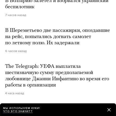
В Болгарию залетел и взорвался украинский
беспилотник
7 часов назад
В Шереметьево две пассажирки, опоздавшие
на рейс, попытались догнать самолет
по летному полю. Их задержали
6 часов назад
The Telegraph: УЕФА выплатила
шестизначную сумму предполагаемой
любовнице Джанни Инфантино во время его
работы в организации
4 часа назад
МЫ ИСПОЛЬЗУЕМ КУКИ!
ЧТО ЭТО ЗНАЧИТ?