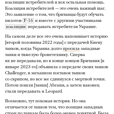
коалиции истребителей и вся остальная помощь.
Коалиция истребителей — это очень важный шаг.
Это заявление о том, что британцы будут обучать
пилотов
F-16
и вместе с другими участниками
коалиции
передавать истребители Украине.
На самом деле все это очень напоминает историю
[второй половины 2022 года] с передачей Киеву
танков, когда Украина долго
просила
западные
танки и тяжелую бронетехнику. Сперва
их не передавали, но в конце концов Британия [в
январе 2023-го] объявила о передаче своих танков
Challenger, и механизм поставок танков
со скрипом, но все же сдвинулся с мертвой точки.
Потом пошли [танки] Abrams, а затем наконец
стали передавать и Leopard.
Возможно, тут похожая история. Но она
отличается от танков тем, что позиция западных
стран по танкам была более-менее понятной. Была