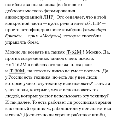
погибли
два полковника [из бывшего
добровольческого формирования
аннексированной ЛНР]. Это означает, что в этой
конкретной части — пусть речь и идет об ЛНР —
просто нет офицеров ниже комбрига (
командира
бригады, — прим. «Медузы»
), которые способны
управлять боем.
Можно ли воевать на танках
Т-62М
? Можно. Да,
против современных танков очень тяжело.
Но Т-62М в войсках это так же плохо, как
и
Т-90М
, на которых никто не умеет воевать. Да,
у России есть техника, но есть ли у нее люди,
которые умеют эту технику использовать? Есть ли
у нее люди, которые умеют использовать тех
людей, которые умеют использовать эту технику?
И так далее. То есть работает ли российская армия
как единый организм, работают ли у нее логистика
и связь? Достаточно ли хорошо работают штабы,