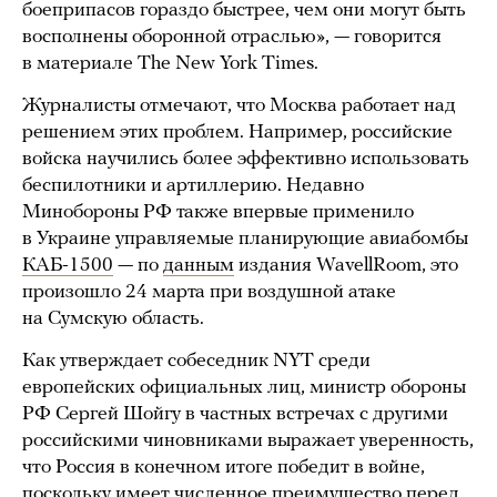
боеприпасов гораздо быстрее, чем они могут быть
восполнены оборонной отраслью», — говорится
в материале The New York Times.
Журналисты отмечают, что Москва работает над
решением этих проблем. Например, российские
войска научились более эффективно использовать
беспилотники и артиллерию. Недавно
Минобороны РФ также впервые применило
в Украине управляемые планирующие авиабомбы
КАБ-1500
— по
данным
издания WavellRoom, это
произошло 24 марта при воздушной атаке
на Сумскую область.
Как утверждает собеседник NYT среди
европейских официальных лиц, министр обороны
РФ Сергей Шойгу в частных встречах с другими
российскими чиновниками выражает уверенность,
что Россия в конечном итоге победит в войне,
поскольку имеет численное преимущество перед