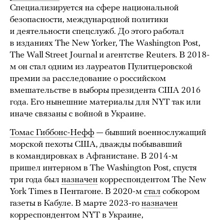
Специализируется на сфере национальной
безопасности, международной политики
и деятельности спецслужб. До этого работал
в изданиях The New Yorker, The Washington Post,
The Wall Street Journal и агентстве Reuters. В 2018-
м он стал одним из лауреатов Пулитцеровской
премии за расследование о российском
вмешательстве в выборы президента США 2016
года. Его нынешние материалы для NYT так или
иначе связаны с войной в Украине.
Томас Гиббонс-Нефф
— бывший военнослужащий
морской пехоты США, дважды побывавший
в командировках в Афганистане. В 2014-м
пришел интерном в The Washington Post, спустя
три года был
назначен
корреспондентом The New
York Times в Пентагоне. В 2020-м
стал
собкором
газеты в Кабуле. В марте 2023-го
назначен
корреспондентом NYT в Украине,