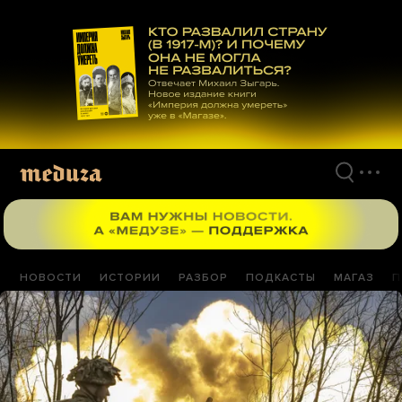
Перейти
к
материалам
НОВОСТИ
ИСТОРИИ
РАЗБОР
ПОДКАСТЫ
МАГАЗ
П