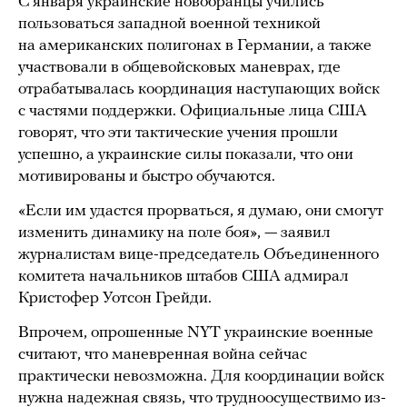
С января украинские новобранцы учились
пользоваться западной военной техникой
на американских полигонах в Германии, а также
участвовали в общевойсковых маневрах, где
отрабатывалась координация наступающих войск
с частями поддержки. Официальные лица США
говорят, что эти тактические учения прошли
успешно, а украинские силы показали, что они
мотивированы и быстро обучаются.
«Если им удастся прорваться, я думаю, они смогут
изменить динамику на поле боя», — заявил
журналистам вице-председатель Объединенного
комитета начальников штабов США адмирал
Кристофер Уотсон Грейди.
Впрочем, опрошенные NYT украинские военные
считают, что маневренная война сейчас
практически невозможна. Для координации войск
нужна надежная связь, что трудноосуществимо из-