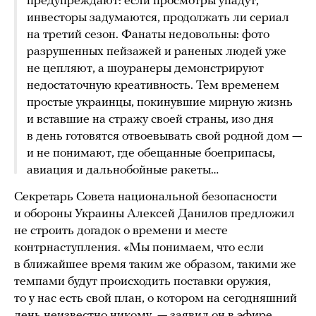
предупреждают: если просмотры упадут,
инвесторы задумаются, продолжать ли сериал
на третий сезон. Фанаты недовольны: фото
разрушенных пейзажей и раненых людей уже
не цепляют, а шоуранеры демонстрируют
недостаточную креативность. Тем временем
простые украинцы, покинувшие мирную жизнь
и вставшие на стражу своей страны, изо дня
в день готовятся отвоевывать свой родной дом —
и не понимают, где обещанные боеприпасы,
авиация и дальнобойные ракеты…
Секретарь Совета национальной безопасности
и обороны Украины Алексей Данилов предложил
не строить догадок о времени и месте
контрнаступления. «Мы понимаем, что если
в ближайшее время таким же образом, такими же
темпами будут происходить поставки оружия,
то у нас есть свой план, о котором на сегодняшний
день неизвестно никому, —
заявил
он в эфире