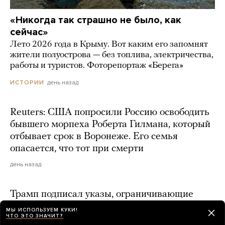
«Никогда так страшно не было, как
сейчас»
Лето 2026 года в Крыму. Вот каким его запомнят
жители полуострова — без топлива, электричества,
работы и туристов. Фоторепортаж «Берега»
день назад
ИСТОРИИ
Reuters: США попросили Россию освободить
бывшего морпеха Роберта Гилмана, который
отбывает срок в Воронеже. Его семья
опасается, что тот при смерти
день назад
Трамп подписал указы, ограничивающие
получение гражданства США по праву
МЫ ИСПОЛЬЗУЕМ КУКИ!
ЧТО ЭТО ЗНАЧИТ?
рождения и «родильный туризм»