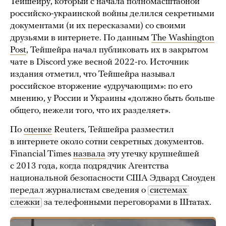
Тейшейру, который с начала полномасштабной
российско-украинской войны делился секретными
документами (и их пересказами) со своими
друзьями в интернете. По данным
The Washington
Post
, Тейшейра начал публиковать их в закрытом
чате в Discord уже весной 2022-го. Источник
издания отметил, что Тейшейра называл
российское вторжение «удручающим»: по его
мнению, у России и Украины «должно быть больше
общего, нежели того, что их разделяет».
По
оценке
Reuters, Тейшейра разместил
в интернете около сотни секретных документов.
Financial Times
назвала
эту утечку крупнейшей
с 2013 года, когда подрядчик Агентства
национальной безопасности США Эдвард Сноуден
передал журналистам сведения о
системах 
слежки
за телефонными переговорами в Штатах.