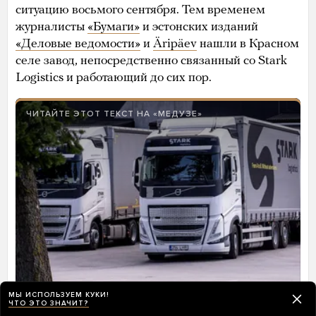
ситуацию восьмого сентября. Тем временем
журналисты
«Бумаги»
и эстонских изданий
«Деловые ведомости»
и
Äripäev
нашли в Красном
селе завод, непосредственно связанный со Stark
Logistics и работающий до сих пор.
ЧИТАЙТЕ ЭТОТ ТЕКСТ НА «МЕДУЗЕ»
МЫ ИСПОЛЬЗУЕМ КУКИ!
Завод, с которым сотрудничает
ЧТО ЭТО ЗНАЧИТ?