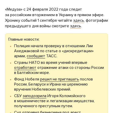
«Медуза» с 24 февраля 2022 года следит
за российским вторжением в Украину в прямом эфире.
Хронику событий 1 сентября читайте
здесь
, фотографии
предыдущего дня войны смотрите
здесь
.
Главные новости:
Полиция начала проверку в отношении Лии
Ахеджаковой по статье о «дискредитации»
армии,
сообщает
ТАСС.
Страны НАТО во время учений впервые
отработают
отражение атаки со стороны России
в Балтийском море.
Фонд Нобеля
решил не приглашать
послов
России, Беларуси и Ирана на церемонию
вручения Нобелевских премий.
СБУ
заподозрила
Игоря Коломойского
в мошенничестве и легализации имущества,
полученного преступным путем.
Суд
отправил
бизнесмена под арест