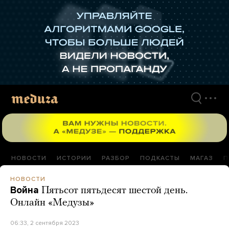
Перейти
к
материалам
НОВОСТИ
ИСТОРИИ
РАЗБОР
ПОДКАСТЫ
МАГАЗ
П
НОВОСТИ
Война
Пятьсот пятьдесят шестой день.
Онлайн «Медузы»
06:33, 2 сентября 2023