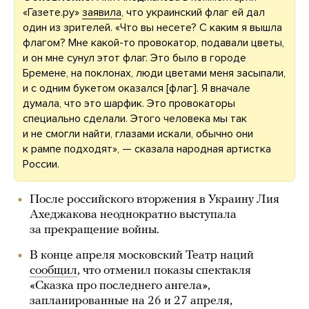
«Газете.ру»
заявила
, что украинский флаг ей дал
один из зрителей. «Что вы несете? С каким я вышла
флагом? Мне какой-то провокатор, подавали цветы,
и он мне сунул этот флаг. Это было в городе
Бремене, на поклонах, люди цветами меня засыпали,
и с одним букетом оказался [флаг]. Я вначале
думала, что это шарфик. Это провокаторы
специально сделали. Этого человека мы так
и не смогли найти, глазами искали, обычно они
к рампе подходят», — сказала народная артистка
России.
После российского вторжения в Украину Лия
Ахеджакова неоднократно выступала
за прекращение войны.
В конце апреля московский Театр наций
сообщил
, что отменил показы спектакля
«Сказка про последнего ангела»,
запланированные на 26 и 27 апреля,