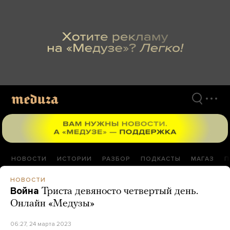
Перейти
к
материалам
НОВОСТИ
ИСТОРИИ
РАЗБОР
ПОДКАСТЫ
МАГАЗ
П
НОВОСТИ
Война
Триста девяносто четвертый день.
Онлайн «Медузы»
06:27, 24 марта 2023