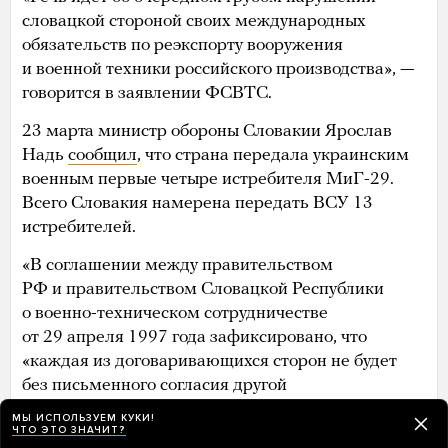
словацкой стороной своих международных
обязательств по реэкспорту вооружения
и военной техники российского производства», —
говорится в заявлении ФСВТС.
23 марта министр обороны Словакии Ярослав
Надь
сообщил
, что страна передала украинским
военным первые четыре истребителя МиГ-29.
Всего Словакия намерена передать ВСУ 13
истребителей.
«В соглашении между правительством
РФ и правительством Словацкой Республики
о военно-техническом сотрудничестве
от 29 апреля 1997 года зафиксировано, что
«каждая из договаривающихся сторон не будет
без письменного согласия другой
договаривающейся стороны продавать или
МЫ ИСПОЛЬЗУЕМ КУКИ!
ЧТО ЭТО ЗНАЧИТ?
передавать третьим странам вооружение