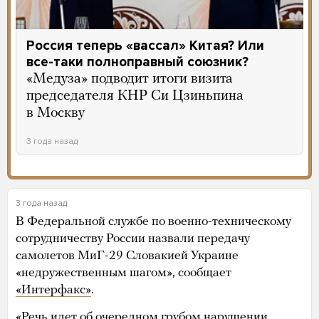
Россия теперь «вассал» Китая? Или
все-таки полноправный союзник?
«Медуза» подводит итоги визита
председателя КНР Си Цзиньпина
в Москву
3 года назад
3 года назад
В Федеральной службе по военно-техническому
сотрудничеству России назвали передачу
самолетов МиГ-29 Словакией Украине
«недружественным шагом», сообщает
«Интерфакс»
.
«Речь идет об очередном грубом нарушении