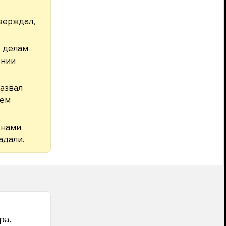
верждал,
 делам
ении
назвал
ием
нами.
адали.
ра.