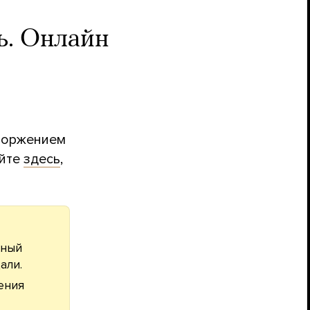
ь. Онлайн
вторжением
айте
здесь
,
жный
али.
ения