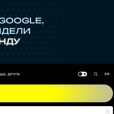
EN
ЩЬ ДРУГА