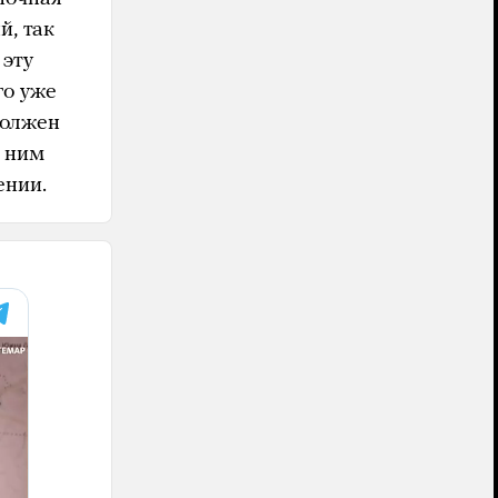
й, так
 эту
го уже
должен
с ним
ении.