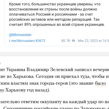
д
нт Украины Владимир Зеленский записал вечерн
ие из Харькова. Сегодня он приехал туда, чтобы 
ским властям знак города-героя (это звание
было
но
Харькову год назад).
зательно ответим оккупанту на каждый удар по 
… Сегодняшние российские удары по Запорожью, 