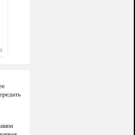
ее
передать
нашим
ночная