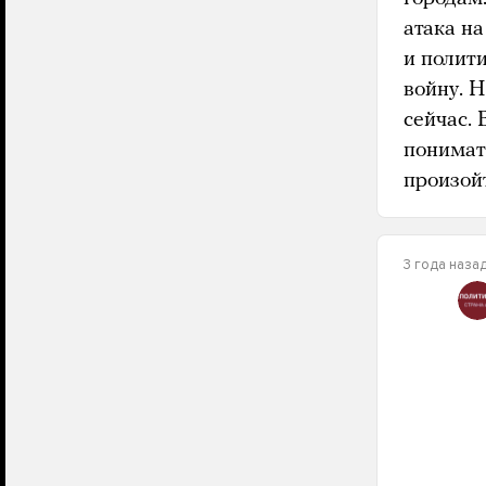
атака н
и полит
войну. Н
сейчас.
понимать
произой
3 года наза