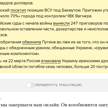
ардов долларов.
нский
посетил
позиции ВСУ под Бахмутом. Пригожин ут
около 70%» города под контролем ЧВК Вагнера.
йские суды с начала войны
вынесли
247 приговоров по
овольном оставлении части, дезертирстве и неисполн
зов.
кобритания
обвинила
Путина во лжи из-за того, что он 
ды с обедненным ураном, обещанные Украине, «оруж
рным компонентом».
ь на 22 марта Россия
атаковала
Украину иранскими дро
вской области погибли семь человек, больше 20 постр
ПЕРЕВЕРНУТЬ ТРАНСЛЯЦИЮ
д
 мы завершаем наш онлайн. Он возобновится завт