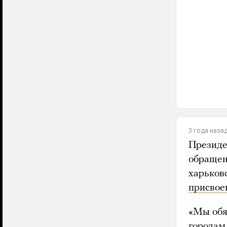
3 года наза
Президе
обращен
харьков
присвое
«Мы обя
городам