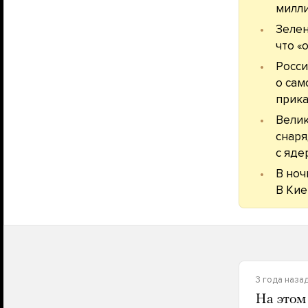
милли
Зеле
что «
Росси
о сам
прика
Вели
снаря
с яде
В ноч
В Кие
3 года наза
На этом