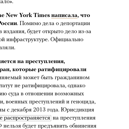
ало».
he New York Times
написала
, что
России
. Помимо дела о депортации
 издания, будет открыто дело из-за
ой инфраструктуре. Официально
вляли.
ется на преступления,
тран, которые ратифицировали
виняемый может быть гражданином
татут не ратифицировала, однако
ию суда в отношении возможных
и, военных преступлений и геноцида,
ны с декабря 2013 года. Юрисдикция
е распространяется
на преступления
РФ нельзя будет предъявить обвинения