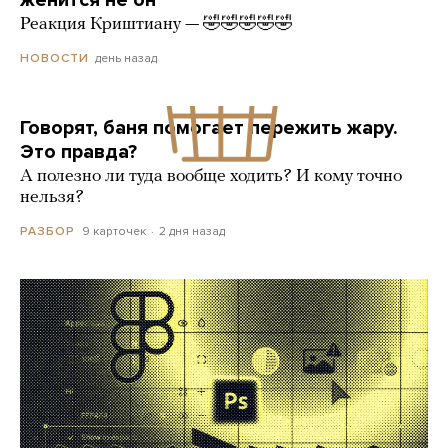
женится не он
Реакция Криштиану — 🤣🤣🤣🤣🤣
день назад
НОВОСТИ
Говорят, баня помогает пережить жару.
Это правда?
А полезно ли туда вообще ходить? И кому точно
нельзя?
9 карточек
2 дня назад
РАЗБОР