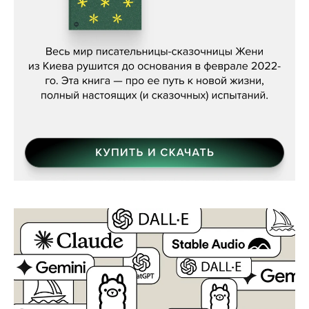
Женя Бережная, «(Не) о войне»