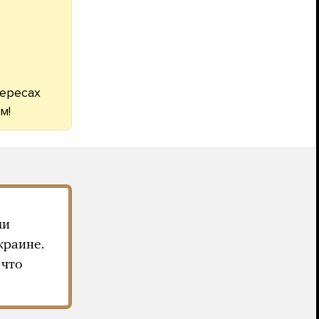
тересах
м!
ми
краине.
 что