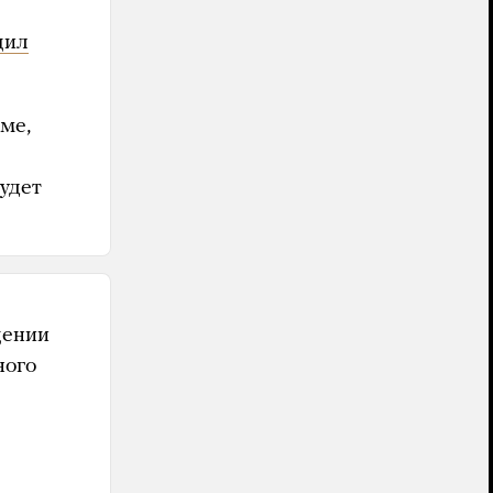
щил
ме,
удет
щении
ного