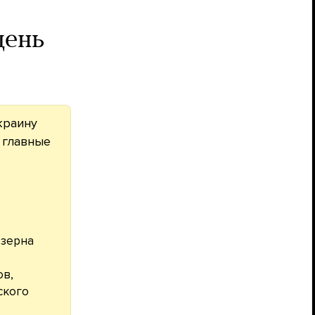
день
краину
а главные
 зерна
ов,
ского