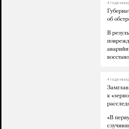
4 года наза
Губерна
об обст
В резуль
поврежд
аварийн
восстано
4 года наза
Замглав
к «зерн
расслед
«В перв
случивш