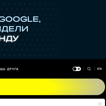
EN
ЩЬ ДРУГА