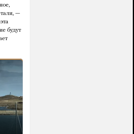
ное,
етали, —
эта
ие будут
ает