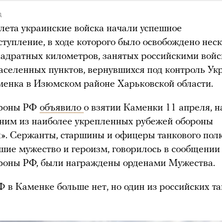
д
 лета украинские войска начали успешное
ступление, в ходе которого было освобождено нес
вадратных километров, занятых российскими войс
аселенных пунктов, вернувшихся под контроль Ук
менка в Изюмском районе Харьковской области.
роны РФ
объявило
о взятии Каменки 11 апреля, н
дним из наиболее укрепленных рубежей обороны
». Сержанты, старшины и офицеры танкового полк
шие мужество и героизм, говорилось в сообщении
оны РФ, были награждены орденами Мужества.
Ф в Каменке больше нет, но один из российских т