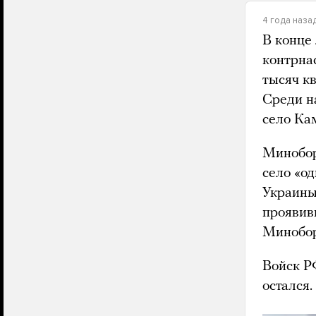
4 года наза
В конце
контрна
тысяч к
Среди н
село Ка
Минобо
село «о
Украины
проявив
Минобор
Войск Р
остался.