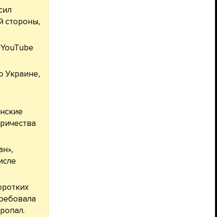
сил
й стороны,
 YouTube
о Украине,
инские
тричества
н»,
исле
оротких
требовала
ропал.