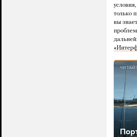
условия,
только п
вы знает
проблема
дальней
«Интерф
ЧИТАЙ
Пор