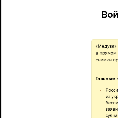
Во
«Медуза» 
в прямом 
снимки п
Главные 
Росси
из ук
беспи
заяви
судна