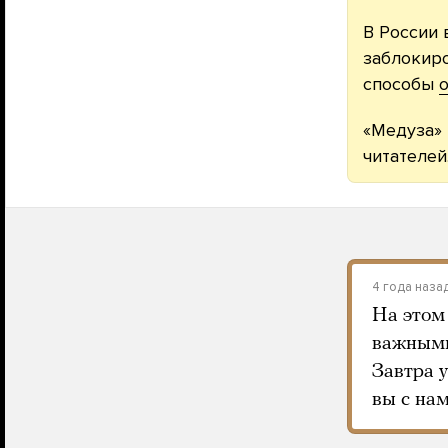
В России 
заблокиро
способы
о
«Медуза» 
читателей
4 года наза
На этом
важными
Завтра 
вы с нам