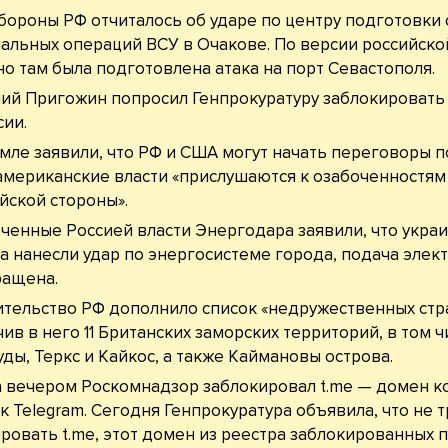
ороны РФ отчиталось об ударе по центру подготовки 
альных операций ВСУ в Очакове. По версии российско
о там была подготовлена атака на порт Севастополя.
ий Пригожин попросил Генпрокуратуру заблокировать
сии.
мле заявили, что РФ и США могут начать переговоры п
американские власти «прислушаются к озабоченностям
йской стороны».
ченные Россией власти Энергодара заявили, что укра
а нанесли удар по энергосистеме города, подача элек
ращена.
тельство РФ дополнило список «недружественных стра
ив в него 11 Британских заморских территорий, в том ч
ды, Теркс и Кайкос, а также Каймановы острова.
 вечером Роскомнадзор заблокировал t.me — домен к
к Telegram. Сегодня Генпрокуратура объявила, что не 
ровать t.me, этот домен из реестра заблокированных п