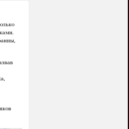
колько
ками.
раины,
азвав
а,
анков