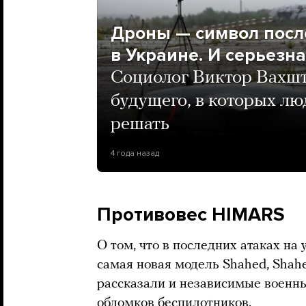
Дроны — символ после
в Украине. И серьезн
Социолог Виктор Вахшт
будущего, в которых лю
решать
4 года назад
Противовес HIMARS
О том, что в последних атаках на
самая новая модель Shahed, Shahed
рассказали и независимые военны
обломков беспилотников.