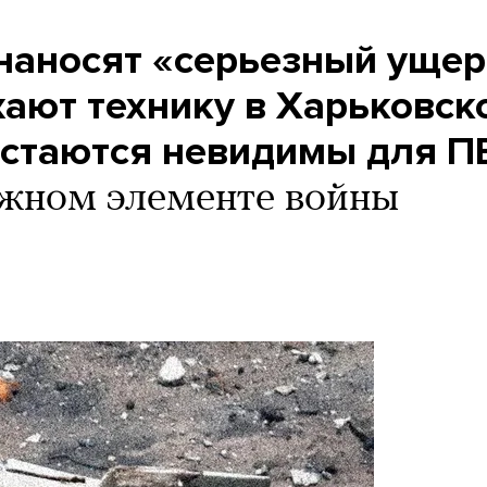
наносят «серьезный уще
жают технику в Харьковск
 остаются невидимы для 
ажном элементе войны