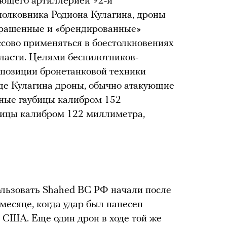
ующего артиллерией 92-й
олковника Родиона Кулагина, дроны
крашенные и «брендированные»
ссово применяться в боестолкновениях
бласти. Целями беспилотников-
 позиции бронетанковой техники
аде Кулагина дроны, обычно атакующие
дные гаубицы калибром 152
бицы калибром 122 миллиметра,
ользовать Shahed ВС РФ начали после
месяце, когда удар был нанесен
з США. Еще один дрон в ходе той же