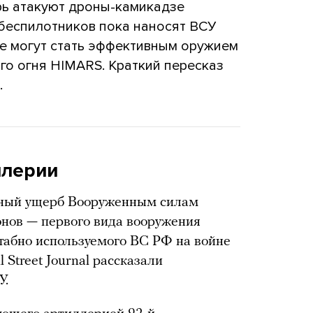
рь атакуют дроны-камикадзе
 беспилотников пока наносят ВСУ
ве могут стать эффективным оружием
го огня HIMARS. Краткий пересказ
.
ллерии
зный ущерб Вооруженным силам
нов — первого вида вооружения
табно используемого ВС РФ на войне
 Street Journal рассказали
У.