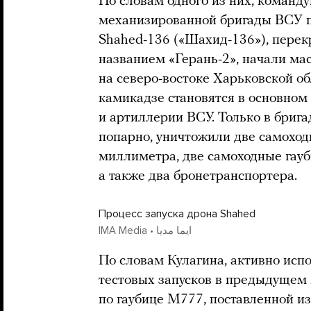
По словам одного из них, команд
механизированной бригады ВСУ п
Shahed-136 («Шахид-136»), пере
названием «Герань-2», начали ма
на северо-востоке Харьковской о
камикадзе становятся в основном
и артиллерии ВСУ. Только в бриг
попарно, уничтожили две самохо
миллиметра, две самоходные гау
а также два бронетранспортера.
Процесс запуска дрона Shahed
IMA Media • ایما مدیا
По словам Кулагина, активно исп
тестовых запусков в предыдущем 
по гаубице M777, поставленной и