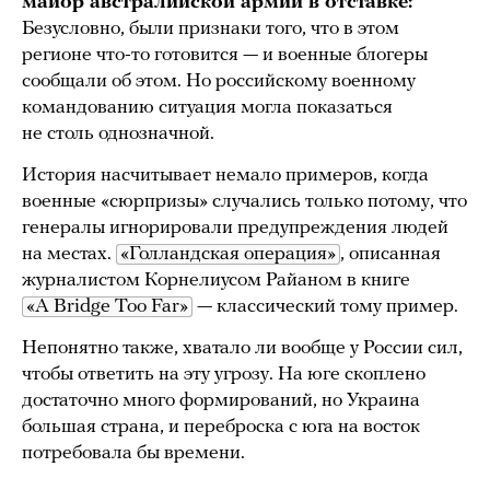
майор австралийской армии в отставке:
Безусловно, были признаки того, что в этом
регионе что-то готовится — и военные блогеры
сообщали об этом. Но российскому военному
командованию ситуация могла показаться
не столь однозначной.
История насчитывает немало примеров, когда
военные «сюрпризы» случались только потому, что
генералы игнорировали предупреждения людей
на местах.
«Голландская операция»
, описанная
журналистом Корнелиусом Райаном в книге
«A Bridge Too Far»
— классический тому пример.
Непонятно также, хватало ли вообще у России сил,
чтобы ответить на эту угрозу. На юге скоплено
достаточно много формирований, но Украина
большая страна, и переброска с юга на восток
потребовала бы времени.