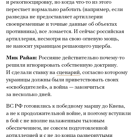
и рекогносцировку, но когда что-то из этого
перестает нормально работать (например, если
разведка не предоставляет артиллерии
своевременные и точные данные об объектах
противника), все ломается. И сейчас российская
артиллерия, несмотря на свою огневую мощь,
не наносит украинцам решающего ущерба.
Мик Райан:
Россияне действительно почему-то
решили игнорировать собственную доктрину.
И сделали ставку на
сценарий
, согласно которому
украинцы должны были приветствовать своих
«освободителей», а война — закончиться
за несколько дней.
ВС РФ готовились к победному маршу до Киева,
а не к продолжительной войне, и поэтому вступили
в бой с не вполне налаженным тыловым
обеспечением, не совсем подготовленной
артиллерией и с не до конца развернутыми