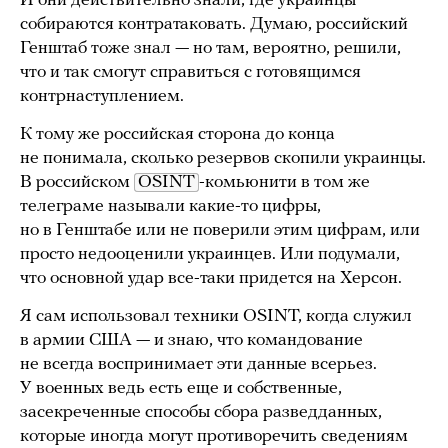
И они действительно знали, где украинцы
собираются контратаковать. Думаю, российский
Генштаб тоже знал — но там, вероятно, решили,
что и так смогут справиться с готовящимся
контрнаступлением.
К тому же российская сторона до конца
не понимала, сколько резервов скопили украинцы.
В российском
OSINT
-комьюнити в том же
телеграме называли какие-то цифры,
но в Генштабе или не поверили этим цифрам, или
просто недооценили украинцев. Или подумали,
что основной удар все-таки придется на Херсон.
Я сам использовал техники OSINT, когда служил
в армии США — и знаю, что командование
не всегда воспринимает эти данные всерьез.
У военных ведь есть еще и собственные,
засекреченные способы сбора разведданных,
которые иногда могут противоречить сведениям