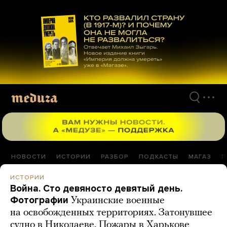
Перейти
к
материалам
НОВОСТИ
ИСТОРИИ
РАЗБОР
ПОДКАСТЫ
МАГАЗ
П
ИСТОРИИ
Война. Сто девяносто девятый день.
Фотографии
Украинские военные
на освобожденных территориях. Затонувшее
судно в Николаеве. Пожары в Харькове