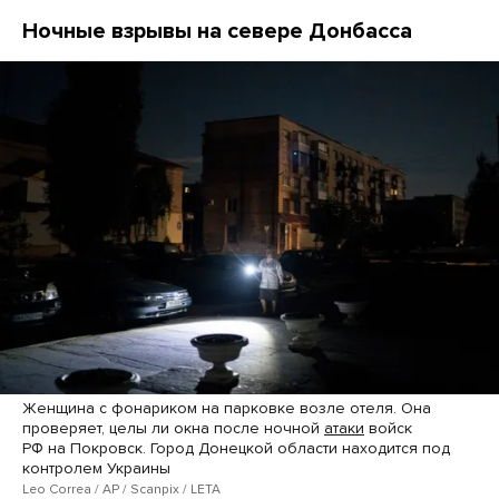
Ночные взрывы на севере Донбасса
Женщина с фонариком на парковке возле отеля. Она
проверяет, целы ли окна после ночной
атаки
войск
РФ на Покровск. Город Донецкой области находится под
контролем Украины
Leo Correa / AP / Scanpix / LETA