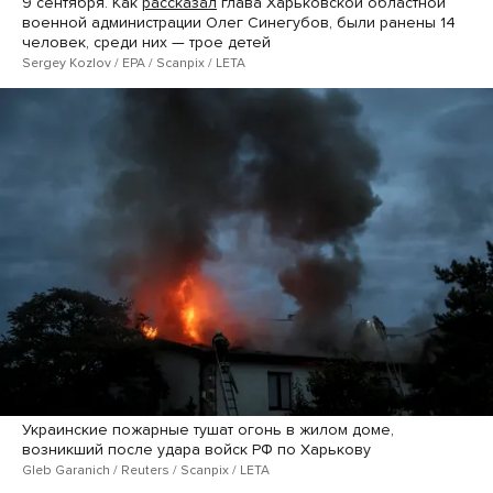
9 сентября. Как
рассказал
глава Харьковской областной
военной администрации Олег Синегубов, были ранены 14
человек, среди них — трое детей
Sergey Kozlov / EPA / Scanpix / LETA
Украинские пожарные тушат огонь в жилом доме,
возникший после удара войск РФ по Харькову
Gleb Garanich / Reuters / Scanpix / LETA