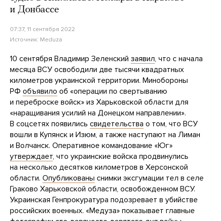
и Донбассе
07:37, 11 сентября 2022
Источник:
Meduza
10 сентября Владимир Зеленский
заявил
, что с начала
месяца ВСУ освободили две тысячи квадратных
километров украинской территории. Минобороны
РФ
объявило
об «операции по свертыванию
и переброске войск» из Харьковской области для
«наращивания усилий на Донецком направлении».
В соцсетях появились
свидетельства
о том, что ВСУ
вошли в Купянск и Изюм, а также наступают на Лиман
и Волчанск. Оперативное командование «Юг»
утверждает
, что украинские войска продвинулись
на несколько десятков километров в Херсонской
области.
Опубликованы
снимки эксгумации тел в селе
Граково Харьковской области, освобожденном ВСУ.
Украинская Генпрокуратура подозревает в убийстве
российских военных. «Медуза» показывает главные