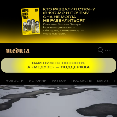
Перейти
к
материалам
НОВОСТИ
ИСТОРИИ
РАЗБОР
ПОДКАСТЫ
МАГАЗ
П