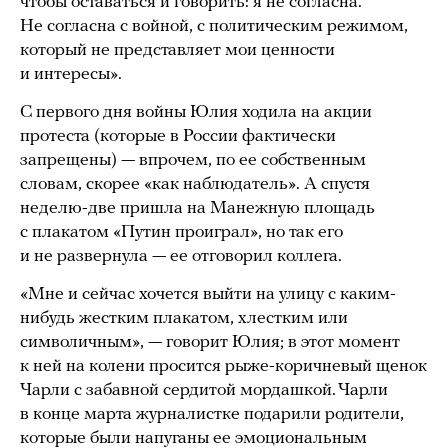
чтобы оставаться и говорить: я не согласна.
Не согласна с войной, с политическим режимом,
который не представляет мои ценности
и интересы».
С первого дня войны Юлия ходила на акции
протеста (которые в России фактически
запрещены) — впрочем, по ее собственным
словам, скорее «как наблюдатель». А спустя
неделю-две пришла на Манежную площадь
с плакатом «Путин проиграл», но так его
и не развернула — ее отговорил коллега.
«Мне и сейчас хочется выйти на улицу с каким-
нибудь жестким плакатом, хлестким или
символичным», — говорит Юлия; в этот момент
к ней на колени просится рыже-коричневый щенок
Чарли с забавной сердитой мордашкой. Чарли
в конце марта журналистке подарили родители,
которые были напуганы ее эмоциональным