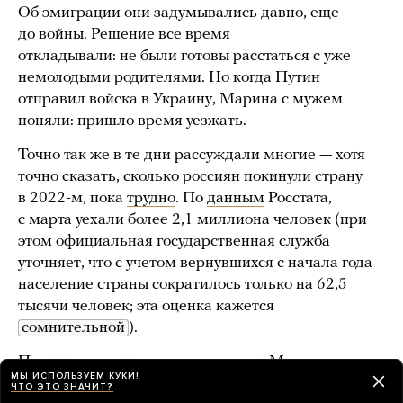
Об эмиграции они задумывались давно, еще
до войны. Решение все время
откладывали: не были готовы расстаться с уже
немолодыми родителями. Но когда Путин
отправил войска в Украину, Марина с мужем
поняли: пришло время уезжать.
Точно так же в те дни рассуждали многие — хотя
точно сказать, сколько россиян покинули страну
в 2022-м, пока
трудно
. По
данным
Росстата,
с марта уехали более 2,1 миллиона человек (при
этом официальная государственная служба
уточняет, что с учетом вернувшихся с начала года
население страны сократилось только на 62,5
тысячи человек; эта оценка кажется
сомнительной
).
Подготовка к отъезду, вспоминает Марина,
МЫ ИСПОЛЬЗУЕМ КУКИ!
затянулась. Сначала пара хотела зарегистрировать
ЧТО ЭТО ЗНАЧИТ?