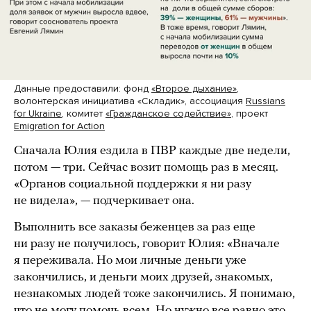
Данные предоставили: фонд
«Второе дыхание»
,
волонтерская инициатива «Складик», ассоциация
Russians
for Ukraine
, комитет
«Гражданское содействие»
, проект
Emigration for Action
Сначала Юлия ездила в ПВР каждые две недели,
потом — три. Сейчас возит помощь раз в месяц.
«Органов социальной поддержки я ни разу
не видела», — подчеркивает она.
Выполнить все заказы беженцев за раз еще
ни разу не получилось, говорит Юлия: «Вначале
я переживала. Но мои личные деньги уже
закончились, и деньги моих друзей, знакомых,
незнакомых людей тоже закончились. Я понимаю,
что не могу помочь всем. Но нужно все равно это