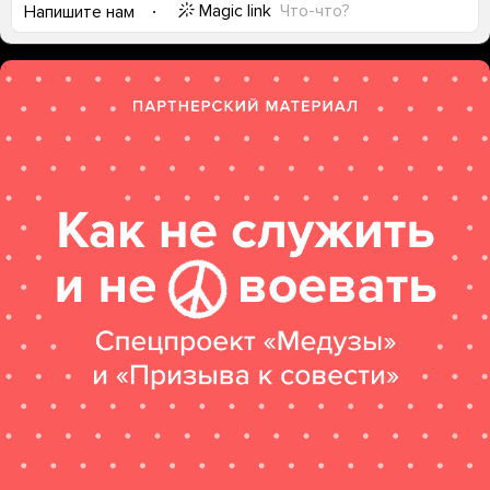
Magic link
Что-что?
Напишите нам