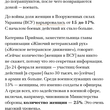
до погранпунктов, после чего возвращаются
домой — воевать.
До войны доля женщин в Вооруженных силах
Украины (ВСУ)
варьировалась
от
15 до 17%
.
С началом боевых действий их стало больше.
Катерина Приймак, заместительница главы
организации «Жіночий ветеранський рух»
(«Женское ветеранское движение»), говорит:
«Сейчас количество [женщин в ВСУ] вам никто
не скажет, потому что это секретная информация.
До 24 февраля женщин — участниц боевых
действий [в стране] было 30 тысяч, но [сейчас]
в армии их больше. Среди военнослужащих около
15% — женщины, это именно солдаты и офицеры.
А среди всех, кто задействован в военной сфере,
включая, например, чиновников Министерства
обороны,
количество женщин — 25%
. Это очень
высокий уровень».