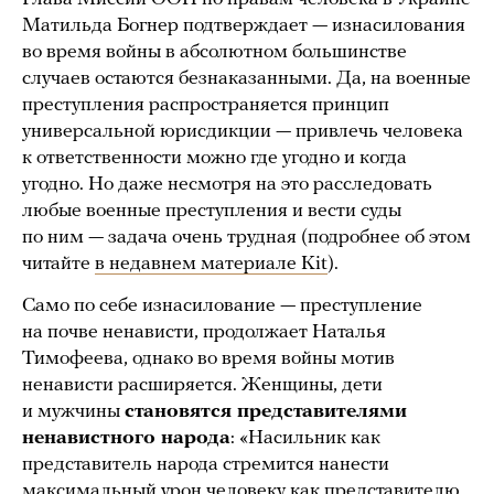
Матильда Богнер подтверждает — изнасилования
во время войны в абсолютном большинстве
случаев остаются безнаказанными. Да, на военные
преступления распространяется принцип
универсальной юрисдикции — привлечь человека
к ответственности можно где угодно и когда
угодно. Но даже несмотря на это расследовать
любые военные преступления и вести суды
по ним — задача очень трудная (подробнее об этом
читайте
в недавнем материале Kit
).
Само по себе изнасилование — преступление
на почве ненависти, продолжает Наталья
Тимофеева, однако во время войны мотив
ненависти расширяется. Женщины, дети
и мужчины
становятся представителями
ненавистного народа
: «Насильник как
представитель народа стремится нанести
максимальный урон человеку как представителю