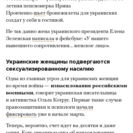
летняя пенсионерка Ирина
Пронченко
шьет
бронежилеты для украинских
солдат у себя в гостиной.
Не так давно жена украинского президента Елена
Зеленская
написала
в фейсбуке: «У нашего
нынешнего сопротивления… женское лицо».
Украинские женщины подвергаются
сексуализированному насилию
Одна из главных угроз для украинских женщин
во время войны
— изнасилования российскими
военными
, говорит украинская писательница
и активистка Ольга Котрус. Первые такие случаи
правозащитники и психологи
начали
фиксировать
уже в начале марта.
Теперь, вероятно, счет идет на десятки и даже
сотни. Есть свидетельства об изнасилованиях