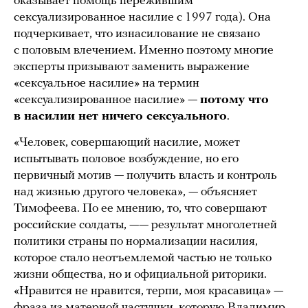
оказывает помощь пережившим
сексуализированное насилие с 1997 года). Она
подчеркивает, что изнасилование не связано
с половым влечением. Именно поэтому многие
эксперты призывают заменить выражение
«сексуальное насилие» на термин
«сексуализированное насилие» —
потому что
в насилии нет ничего сексуального
.
«Человек, совершающий насилие, может
испытывать половое возбуждение, но его
первичный мотив — получить власть и контроль
над жизнью другого человека», — объясняет
Тимофеева. По ее мнению, то, что совершают
российские солдаты, —— результат многолетней
политики страны по нормализации насилия,
которое стало неотъемлемой частью не только
жизни общества, но и официальной риторики.
«Нравится не нравится, терпи, моя красавица» —
фраза из матерной частушки, которую Владимир