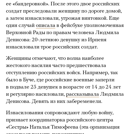
ее «бандеровкой». После этого двое российских
солдат преследовали женщину по дороге домой,
а затем изнасиловали, угрожая винтовкой. Еще
один случай
описала
в фейсбуке уполномоченная
Верховной Рады по правам человека Людмила
Денисова: 20-летнюю девушку из Ирпеня
изнасиловали трое российских солдат.
Женщины отмечают, что волна наиболее
жестокого насилия часто предшествовала
отступлению российских войск. Например, так
было в Буче, где российские военные заперли
в подвале 25 девушек в возрасте от 14 до 24 лет
и регулярно насиловали,
рассказывала
Людмила
Денисова. Девять из них забеременели.
Изнасилования сопровождают любую войну,
признает координаторка российского центра
«Сестры» Наталья Тимофеева (эта организация