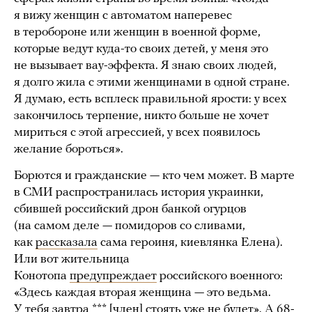
я вижу женщин с автоматом наперевес
в теробороне или женщин в военной форме,
которые ведут куда-то своих детей, у меня это
не вызывает вау-эффекта. Я знаю своих людей,
я долго жила с этими женщинами в одной стране.
Я думаю, есть всплеск правильной ярости: у всех
закончилось терпение, никто больше не хочет
мириться с этой агрессией, у всех появилось
желание бороться».
Борются и гражданские — кто чем может. В марте
в СМИ распространилась история украинки,
сбившей российский дрон банкой огурцов
(на самом деле — помидоров со сливами,
как
рассказала
сама героиня, киевлянка Елена).
Или вот жительница
Конотопа
предупреждает
российского военного:
«Здесь каждая вторая женщина — это ведьма.
У тебя завтра *** [член] стоять уже не будет». А 68-