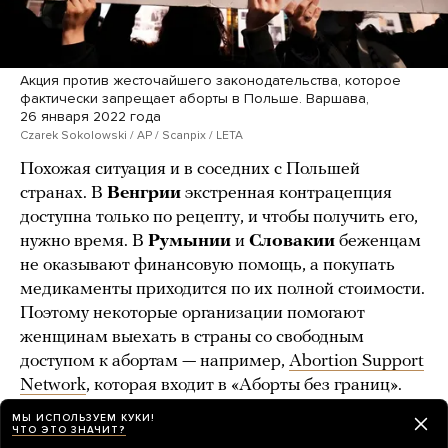
Акция против жесточайшего законодательства, которое
фактически запрещает аборты в Польше. Варшава,
26 января 2022 года
Czarek Sokolowski / AP / Scanpix / LETA
Похожая ситуация и в соседних с Польшей
странах. В
Венгрии
экстренная контрацепция
доступна только по рецепту, и чтобы получить его,
нужно время. В
Румынии
и
Словакии
беженцам
не оказывают финансовую помощь, а покупать
медикаменты приходится по их полной стоимости.
Поэтому некоторые организации помогают
женщинам выехать в страны со свободным
доступом к абортам — например,
Abortion Support
Network
, которая входит в «Аборты без границ».
Среди таких
МЫ ИСПОЛЬЗУЕМ КУКИ!
ЧТО ЭТО ЗНАЧИТ?
стран
Латвия
,
Чехия
,
Австрия
и
Нидерланды
.