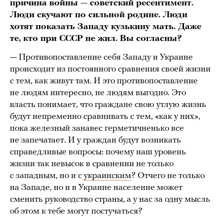
причина войны
—
советский ресентимент.
Люди скучают по сильной родине. Люди
хотят показать Западу кузькину мать. Даже
те, кто при СССР не жил. Вы согласны?
— Противопоставление себя Западу и Украине
происходит из постоянного сравнения своей жизни
с тем, как живут там. И это противопоставление
не людям интересно, не людям выгодно. Это
власть понимает, что граждане свою утлую жизнь
будут непременно сравнивать с тем, «как у них»,
пока железный занавес герметичненько все
не запечатает. И у граждан будут возникать
справедливые вопросы: почему наш уровень
жизни так невысок в сравнении не только
с западным, но и с
украинским
? Отчего не только
на Западе, но и в Украине население может
сменить руководство страны, а у нас за одну мысль
об этом к тебе могут постучаться?