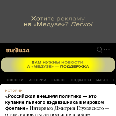
Перейти
к
материалам
НОВОСТИ
ИСТОРИИ
РАЗБОР
ПОДКАСТЫ
МАГАЗ
П
ИСТОРИИ
«Российская внешняя политика — это
купание пьяного вэдэвэшника в мировом
фонтане»
Интервью Дмитрия Глуховского —
о том, виноваты ли россияне в войне