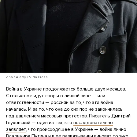
dpa / Alamy / Vida Press
Война в Украине продолжается больше двух месяцев.
Столько же идут споры о личной вине — или
ответственности — россиян за то, что эта война
началась. И за то, что она до сих пор не закончилась
под давлением массовых протестов. Писатель Дмитрий
Глуховский — один из тех, кто
последовательно
заявляет
, что происходящее в Украине — война лично
Владимира Путина и в ее развязывании виноват только