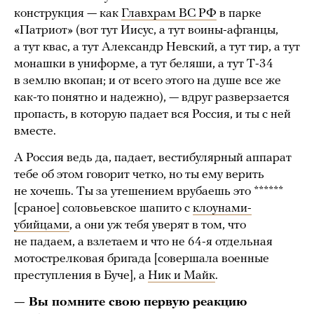
конструкция — как
Главхрам ВС РФ
в парке
«Патриот» (вот тут Иисус, а тут воины-афганцы,
а тут квас, а тут Александр Невский, а тут тир, а тут
монашки в униформе, а тут беляши, а тут Т-34
в землю вкопан; и от всего этого на душе все же
как-то понятно и надежно), — вдруг разверзается
пропасть, в которую падает вся Россия, и ты с ней
вместе.
А Россия ведь да, падает, вестибулярный аппарат
тебе об этом говорит четко, но ты ему верить
не хочешь. Ты за утешением врубаешь это ******
[сраное] соловьевское шапито с
клоунами-
убийцами
, а они уж тебя уверят в том, что
не падаем, а взлетаем и что не 64-я отдельная
мотострелковая бригада [совершала военные
преступления в Буче], а
Ник и Майк
.
— Вы помните свою первую реакцию