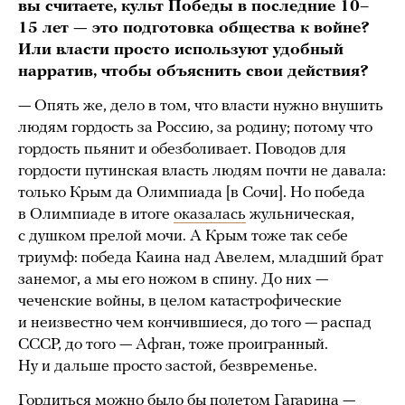
вы считаете, культ Победы в последние 10–
15 лет — это подготовка общества к войне?
Или власти просто используют удобный
нарратив, чтобы объяснить свои действия?
— Опять же, дело в том, что власти нужно внушить
людям гордость за Россию, за родину; потому что
гордость пьянит и обезболивает. Поводов для
гордости путинская власть людям почти не давала:
только Крым да Олимпиада [в Сочи]. Но победа
в Олимпиаде в итоге
оказалась
жульническая,
с душком прелой мочи. А Крым тоже так себе
триумф: победа Каина над Авелем, младший брат
занемог, а мы его ножом в спину. До них —
чеченские войны, в целом катастрофические
и неизвестно чем кончившиеся, до того — распад
СССР, до того — Афган, тоже проигранный.
Ну и дальше просто застой, безвременье.
Гордиться можно было бы полетом Гагарина —