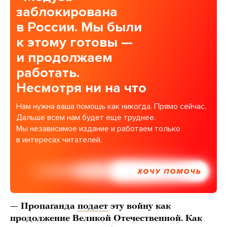
заблокирована
в России. Мы были
к этому готовы —
и продолжаем
работать.
Несмотря ни на что
Нам нужна ваша помощь как никогда. Прямо сейчас.
Дальше всем нам будет еще труднее.
Мы независимое издание и работаем только
в интересах читателей.
ХОЧУ ПОМОЧЬ
— Пропаганда
подает
эту войну как
продолжение Великой Отечественной. Как