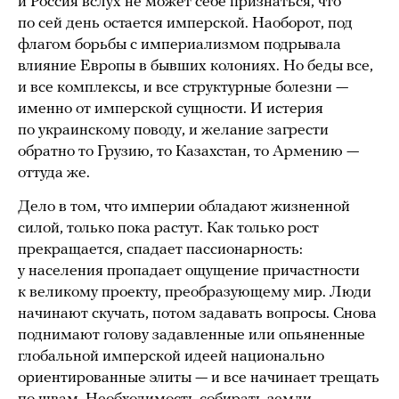
и Россия вслух не может себе признаться, что
по сей день остается имперской. Наоборот, под
флагом борьбы с империализмом подрывала
влияние Европы в бывших колониях. Но беды все,
и все комплексы, и все структурные болезни —
именно от имперской сущности. И истерия
по украинскому поводу, и желание загрести
обратно то Грузию, то Казахстан, то Армению —
оттуда же.
Дело в том, что империи обладают жизненной
силой, только пока растут. Как только рост
прекращается, спадает пассионарность:
у населения пропадает ощущение причастности
к великому проекту, преобразующему мир. Люди
начинают скучать, потом задавать вопросы. Снова
поднимают голову задавленные или опьяненные
глобальной имперской идеей национально
ориентированные элиты — и все начинает трещать