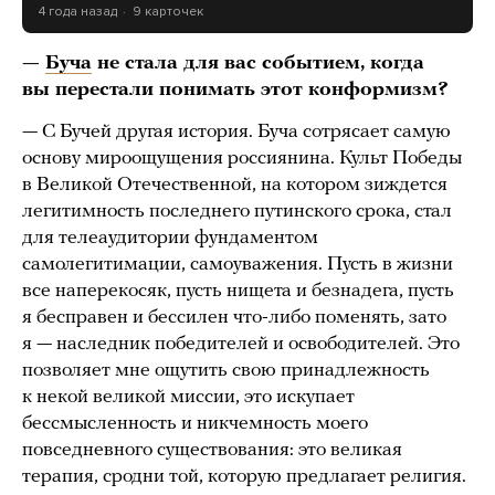
4 года назад
9 карточек
—
Буча
не стала для вас событием, когда
вы перестали понимать этот конформизм?
— С Бучей другая история. Буча сотрясает самую
основу мироощущения россиянина. Культ Победы
в Великой Отечественной, на котором зиждется
легитимность последнего путинского срока, стал
для телеаудитории фундаментом
самолегитимации, самоуважения. Пусть в жизни
все наперекосяк, пусть нищета и безнадега, пусть
я бесправен и бессилен что-либо поменять, зато
я — наследник победителей и освободителей. Это
позволяет мне ощутить свою принадлежность
к некой великой миссии, это искупает
бессмысленность и никчемность моего
повседневного существования: это великая
терапия, сродни той, которую предлагает религия.