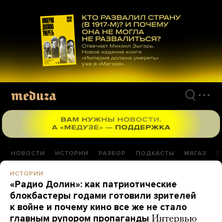
Перейти
к
материалам
НОВОСТИ
ИСТОРИИ
РАЗБОР
ПОДКАСТЫ
МАГАЗ
П
ИСТОРИИ
«Радио Долин»: как патриотические
блокбастеры годами готовили зрителей
к войне и почему кино все же не стало
главным рупором пропаганды
Интервью