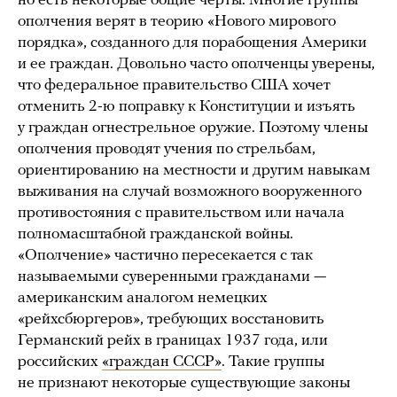
но есть некоторые общие черты. Многие группы
ополчения верят в теорию «Нового мирового
порядка», созданного для порабощения Америки
и ее граждан. Довольно часто ополченцы уверены,
что федеральное правительство США хочет
отменить 2-ю поправку к Конституции и изъять
у граждан огнестрельное оружие. Поэтому члены
ополчения проводят учения по стрельбам,
ориентированию на местности и другим навыкам
выживания на случай возможного вооруженного
противостояния с правительством или начала
полномасштабной гражданской войны.
«Ополчение» частично пересекается с так
называемыми суверенными гражданами —
американским аналогом немецких
«рейхсбюргеров», требующих восстановить
Германский рейх в границах 1937 года, или
российских
«граждан СССР»
. Такие группы
не признают некоторые существующие законы