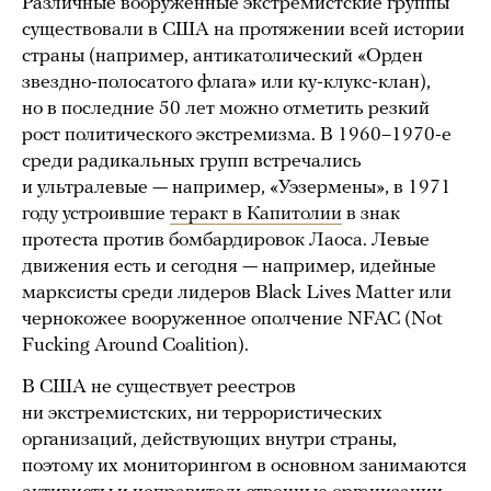
Различные вооруженные экстремистские группы
существовали в США на протяжении всей истории
страны (например, антикатолический «Орден
звездно-полосатого флага» или ку-клукс-клан),
но в последние 50 лет можно отметить резкий
рост политического экстремизма. В 1960–1970-е
среди радикальных групп встречались
и ультралевые — например, «Уэзермены», в 1971
году устроившие
теракт в Капитолии
в знак
протеста против бомбардировок Лаоса. Левые
движения есть и сегодня — например, идейные
марксисты среди лидеров Black Lives Matter или
чернокожее вооруженное ополчение NFAC (Not
Fucking Around Coalition).
В США не существует реестров
ни экстремистских, ни террористических
организаций, действующих внутри страны,
поэтому их мониторингом в основном занимаются