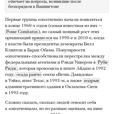
отвечает на вопросы, возникшие после
беспорядков в Вашингтоне
Первые группы «ополчения» начали появляться
в конце 1960-х годов (самая известная из них —
Posse Comitatus
), но самый мощный рост этих
организаций
пришелся
на 1990-е и 2010-е, когда
у власти были президенты-демократы Билл
Клинтон и Барак Обама. Популярности
«ополчения» способствовали перестрелка между
федеральными агентами и Рэнди Уивером в
Руби-
Ридж
, которая произошла в штате Айдахо в 1992
году,
осада ранчо
секты «Ветвь Давидова»
в Уэйко, штат Техас, в 1993-м, а также
подрыв
административного здания в Оклахома-Сити
в 1995 году.
Сложно сказать, сколько людей относит себя
к «ополченцам», но по разным оценкам, на пике