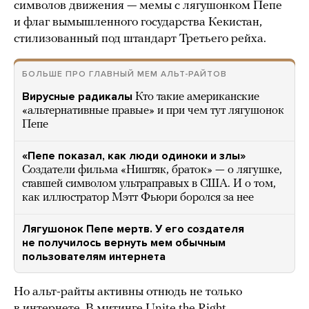
символов движения — мемы с лягушонком Пепе
и флаг вымышленного государства Кекистан,
стилизованный под штандарт Третьего рейха.
БОЛЬШЕ ПРО ГЛАВНЫЙ МЕМ АЛЬТ-РАЙТОВ
Вирусные радикалы
Кто такие американские
«альтернативные правые» и при чем тут лягушонок
Пепе
«Пепе показал, как люди одиноки и злы»
Создатели фильма «Ништяк, браток» — о лягушке,
ставшей символом ультраправых в США. И о том,
как иллюстратор Мэтт Фьюри боролся за нее
Лягушонок Пепе мертв. У его создателя
не получилось вернуть мем обычным
пользователям интернета
Но альт-райты активны отнюдь не только
в интернете. В митинге Unite the Right