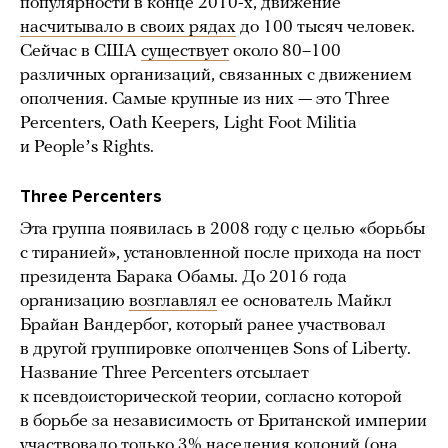
популярности в конце 2010-х, движение
насчитывало в своих рядах
до 100 тысяч человек.
Сейчас в США
существует
около 80–100
различных организаций, связанных с движением
ополчения. Самые крупные из них — это Three
Percenters, Oath Keepers, Light Foot Militia
и Peopleʼs Rights.
Three Percenters
Эта группа появилась в 2008 году с целью «борьбы
с тиранией», установленной после прихода на пост
президента Барака Обамы. До 2016 года
организацию
возглавлял
ее основатель Майкл
Брайан Вандербог, который ранее участвовал
в другой группировке ополченцев Sons of Liberty.
Название Three Percenters отсылает
к псевдоисторической теории, согласно которой
в борьбе за независимость от Британской империи
участвовало только 3% населения колоний (она