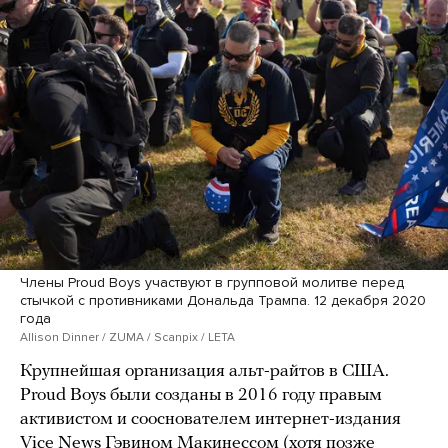
Члены Proud Boys участвуют в групповой молитве перед
стычкой с противниками Дональда Трампа. 12 декабря 2020
года
Allison Dinner / ZUMA / Scanpix / LETA
Крупнейшая организация альт-райтов в США.
Proud Boys были созданы в 2016 году правым
активистом и сооснователем интернет-издания
Vice News Гэвином Макинессом (хотя позже