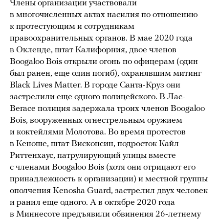
Члены организации участвовали
в многочисленных актах насилия по отношению
к протестующим и сотрудникам
правоохранительных органов. В мае 2020 года
в Окленде, штат Калифорния, двое членов
Boogaloo Bois открыли огонь по офицерам (один
был ранен, еще один погиб), охранявшим митинг
Black Lives Matter. В городе Санта-Круз они
застрелили еще одного полицейского. В Лас-
Вегасе полиция задержала троих членов Boogaloо
Bois, вооруженных огнестрельным оружием
и коктейлями Молотова. Во время протестов
в Кеноше, штат Висконсин, подросток Кайл
Риттенхаус, патрулирующий улицы вместе
с членами Boogaloo Bois (хотя они отрицают его
принадлежность к организации) и местной группы
ополчения Kenosha Guard, застрелил двух человек
и ранил еще одного. А в октябре 2020 года
в Миннесоте предъявили обвинения 26-летнему