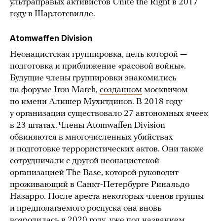
ультраправых активистов Unite the Right в 2017
году в Шарлотсвилле.
Atomwaffen Division
Неонацистская группировка, цель которой —
подготовка и приближение «расовой войны».
Будущие члены группировки знакомились
на форуме Iron March,
созданном
москвичом
по имени Алишер Мухитдинов. В 2018 году
у организации существовало 27 автономных ячеек
в 23 штатах. Члены Atomwaffen Division
обвиняются в многочисленных убийствах
и подготовке террористических актов. Они также
сотрудничали с другой неонацистской
организацией The Base, которой руководит
проживающий
в Санкт-Петербурге Ринальдо
Назарро. После ареста некоторых членов группы
и предполагаемого роспуска она вновь
возродилась в 2020 году, уже под названием