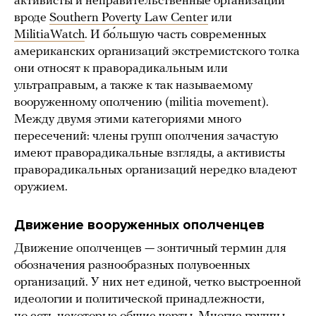
активисты и неправительственные организации
вроде
Southern Poverty Law Center
или
MilitiaWatch
. И бо́льшую часть современных
американских организаций экстремистского толка
они относят к праворадикальным или
ультраправым, а также к так называемому
вооруженному ополчению (militia movement).
Между двумя этими категориями много
пересечений: члены групп ополчения зачастую
имеют праворадикальные взгляды, а активисты
праворадикальных организаций нередко владеют
оружием.
Движение вооруженных ополченцев
Движение ополченцев — зонтичный термин для
обозначения разнообразных полувоенных
организаций. У них нет единой, четко выстроенной
идеологии и политической принадлежности,