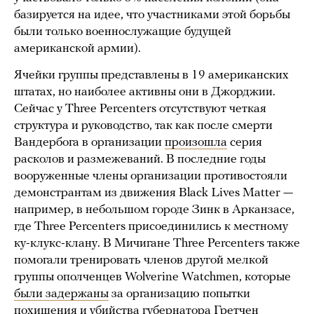
базируется на идее, что участниками этой борьбы
были только военнослужащие будущей
американской армии).
Ячейки группы представлены в 19 американских
штатах, но наиболее активны они в Джорджии.
Сейчас у Three Percenters отсутствуют четкая
структура и руководство, так как после смерти
Вандербога в организации
произошла
серия
расколов и размежеваний. В последние годы
вооруженные члены организации противостояли
демонстрантам из движения Black Lives Matter —
например, в небольшом городе Зинк в Арканзасе,
где Three Percenters присоединились к местному
ку-клукс-клану. В Мичигане Three Percenters также
помогали тренировать членов другой мелкой
группы ополченцев Wolverine Watchmen, которые
были задержаны
за организацию попытки
похищения и убийства губернатора Гретчен