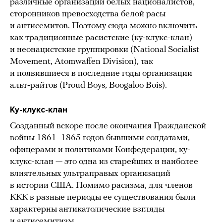
различные организации белых националистов,
сторонников превосходства белой расы
и антисемитов. Поэтому сюда можно включить
как традиционные расистские (ку-клукс-клан)
и неонацистские группировки (National Socialist
Movement, Atomwaffen Division), так
и появившиеся в последние годы организации
альт-райтов (Proud Boys, Boogaloo Bois).
Ку-клукс-клан
Созданный вскоре после окончания Гражданской
войны 1861–1865 годов бывшими солдатами,
офицерами и политиками Конфедерации, ку-
клукс-клан — это одна из старейших и наиболее
влиятельных ультраправых организаций
в истории США. Помимо расизма, для членов
ККК в разные периоды ее существования были
характерны антикатолические взгляды
и антисемитизм.