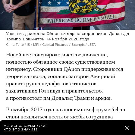
Участник движения QAnon на марше сторонников Дональда
Трампа. Вашингтон, 14 ноября 2020 года
Chris Tuite / IS / MPI / Capital Pictures / Scanpix / LETA
Новейшее конспирологическое движение,
полностью обязанное своим существованием
интернету. Сторонники QAnon придерживаются
теории заговора, согласно которой Америкой
правит группа педофилов-сатанистов,
захвативших Голливуд и правительство,
а противостоят им Дональд Трамп и армия.
В октябре 2017 года на анонимном форуме 4chan
стали появляться посты от якобы сотрудника
спецслужб с высшим уровнем доступа
МЫ ИСПОЛЬЗУЕМ КУКИ!
ЧТО ЭТО ЗНАЧИТ?
к гостайне — Q, что и дало название движению.