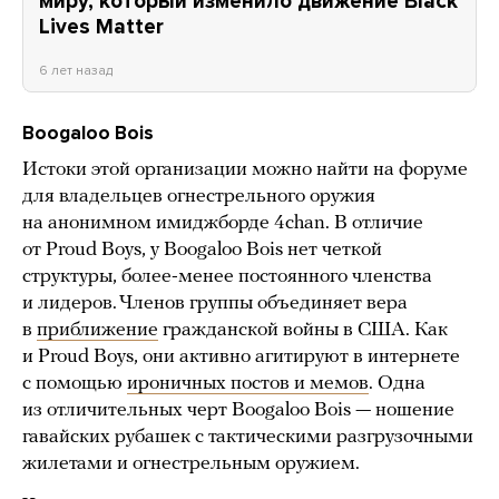
миру, который изменило движение Black
Lives Matter
6 лет назад
Boogaloo Bois
Истоки этой организации можно найти на форуме
для владельцев огнестрельного оружия
на анонимном имиджборде 4chan. В отличие
от Proud Boys, у Boogaloo Bois нет четкой
структуры, более-менее постоянного членства
и лидеров. Членов группы объединяет вера
в
приближение
гражданской войны в США. Как
и Proud Boys, они активно агитируют в интернете
с помощью
ироничных постов и мемов
. Одна
из отличительных черт Boogalоo Bois — ношение
гавайских рубашек с тактическими разгрузочными
жилетами и огнестрельным оружием.