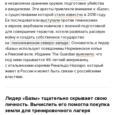
в незаконном хранении оружия, подготовке убийства
и вандализме. Эти аресты привлекли внимание к «Базе»,
о существовании которой
стало известно
в 2018 году.
Ее последователи
выступали
против темнокожих
и евреев, вербовали новичков с военной подготовкой
для совершения терактов, хотели развязать расовую
войну и создать собственное государство
на
тихоокеанском северо-западе
. Основатель и лидер
«Базы» использует псевдонимы Норманнское копье
и Римский волк. Издание The Guardian
выяснило
, что
под ними скрывается 46-летний американец
с итальянскими корнями Ринальдо Наззаро, который
живет в России и может быть связан с российскими
властями.
Лидер «Базы» тщательно скрывает свою
личность. Вычислить его помогла покупка
земли для тренировочного лагеря