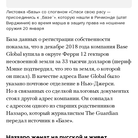
Листовка «Базы» со слоганом «Спаси свою расу —
присоединись к „Базе“», которую нашли в Ричмонде (штат
Вирджиния) во время марша в защиту права на ношение
оружия 20 января
База данных о регистрации собственности
показала, что в декабре 2018 года компания Base
Global купила в округе Ферри 12 гектаров
неосвоенной земли за 33 тысячи долларов (шериф
Мэнке подтвердил, что это та земля, о которой
он писал). В качестве адреса Base Global было
указано почтовое отделение в Нью-Джерси.
Но в связанных со сделкой налоговых документах
стоял другой адрес компании. Он совпадал
с адресом одного из старших родственников
Наззаро, который журналистам The Guardian
передал источник в «Базе».
Наззаро женат на русской и живет