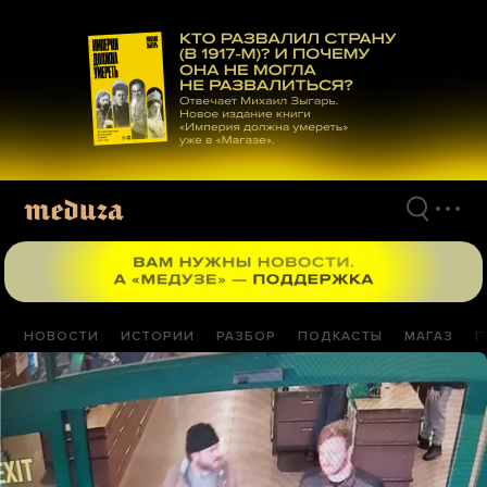
Перейти
к
материалам
НОВОСТИ
ИСТОРИИ
РАЗБОР
ПОДКАСТЫ
МАГАЗ
П