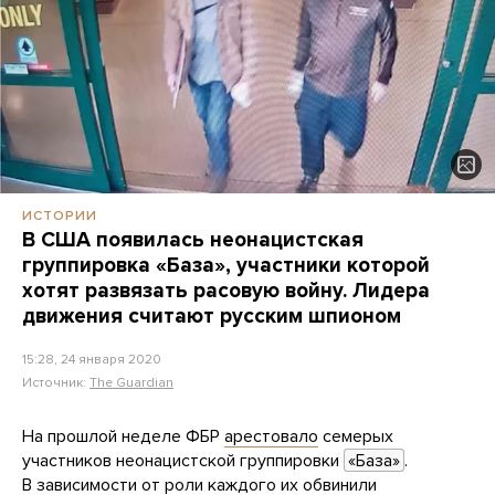
ИСТОРИИ
В США появилась неонацистская
группировка «База», участники которой
хотят развязать расовую войну. Лидера
движения считают русским шпионом
15:28, 24 января 2020
Источник:
The Guardian
На прошлой неделе ФБР
арестовало
семерых
участников неонацистской группировки
«База»
.
В зависимости от роли каждого их
обвинили