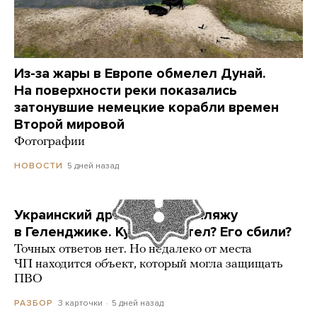
Из-за жары в Европе обмелел Дунай.
На поверхности реки показались
затонувшие немецкие корабли времен
Второй мировой
Фотографии
5 дней назад
НОВОСТИ
Украинский дрон попал по пляжу
в Геленджике. Куда он летел? Его сбили?
Точных ответов нет. Но недалеко от места
ЧП находится объект, который могла защищать
ПВО
3 карточки
5 дней назад
РАЗБОР