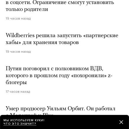
в соцсети. Ограничение смогут установить
только родители
19 часов назад
Wildberries решила запустить «партнерские
хабы» для хранения товаров
19 часов назад
Путин поговорил с полковником ВДВ,
которого в прошлом году «похоронили» z-
блогеры
17 часов назад
Умер продюсер Уильям Орбит. Он работал
с Мадонной и Blur
МЫ ИСПОЛЬЗУЕМ КУКИ!
ЧТО ЭТО ЗНАЧИТ?
18 часов назад