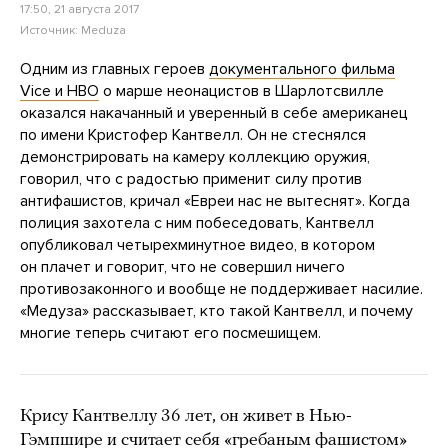
17:50, 21 августа 2017
Источник:
Meduza
Одним из главных героев
документального фильма
Vice и HBO
о марше неонацистов в Шарлотсвилле
оказался накачанный и уверенный в себе американец
по имени Кристофер Кантвелл. Он не стеснялся
демонстрировать на камеру коллекцию оружия,
говорил, что с радостью применит силу против
антифашистов, кричал «Евреи нас не вытеснят». Когда
полиция захотела с ним побеседовать, Кантвелл
опубликовал четырехминутное видео, в котором
он плачет и говорит, что не совершил ничего
противозаконного и вообще не поддерживает насилие.
«Медуза» рассказывает, кто такой Кантвелл, и почему
многие теперь считают его посмешищем.
Крису Кантвеллу 36 лет, он живет в Нью-
Гэмпшире и считает себя «гребаным фашистом»