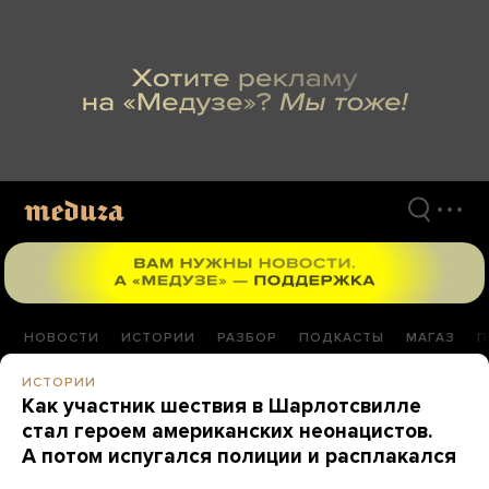
Перейти
к
материалам
НОВОСТИ
ИСТОРИИ
РАЗБОР
ПОДКАСТЫ
МАГАЗ
П
ИСТОРИИ
Как участник шествия в Шарлотсвилле
стал героем американских неонацистов.
А потом испугался полиции и расплакался