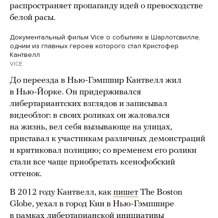
распространяет пропаганду идей о превосходстве
белой расы.
Документальный фильм Vice о событиях в Шарлотсвилле,
одним из главных героев которого стал Кристофер
Кантвелл
VICE
До переезда в Нью-Гэмпшир Кантвелл жил
в Нью-Йорке. Он придерживался
либертариантских взглядов и записывал
видеоблог: в своих роликах он жаловался
на жизнь, вел себя вызывающе на улицах,
приставал к участникам различных демонстраций
и критиковал полицию; со временем его ролики
стали все чаще приобретать ксенофобский
оттенок.
В 2012 году Кантвелл, как
пишет
The Boston
Globe, уехал в город Кин в Нью-Гэмпшире
в рамках либертарианской инициативы