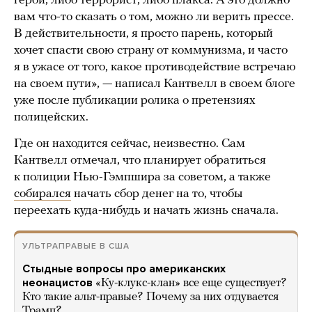
герой, либо террорист, либо плакса. А это должно
вам что-то сказать о том, можно ли верить прессе.
В действительности, я просто парень, который
хочет спасти свою страну от коммунизма, и часто
я в ужасе от того, какое противодействие встречаю
на своем пути», — написал Кантвелл в своем блоге
уже после публикации ролика о претензиях
полицейских.
Где он находится сейчас, неизвестно. Сам
Кантвелл отмечал, что планирует обратиться
к полиции Нью-Гэмпшира за советом, а также
собирался
начать сбор денег на то, чтобы
переехать куда-нибудь и начать жизнь сначала.
УЛЬТРАПРАВЫЕ В США
Стыдные вопросы про американских
неонацистов
«Ку-клукс-клан» все еще существует?
Кто такие альт-правые? Почему за них отдувается
Трамп?