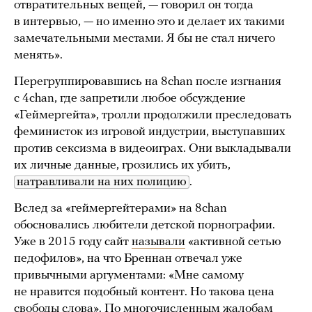
отвратительных вещей, — говорил он тогда
в интервью, — но именно это и делает их такими
замечательными местами. Я бы не стал ничего
менять».
Перегруппировавшись на 8chan после изгнания
с 4chan, где запретили любое обсуждение
«Геймергейта», тролли продолжили преследовать
феминисток из игровой индустрии, выступавших
против сексизма в видеоиграх. Они выкладывали
их личные данные, грозились их убить,
натравливали на них полицию
.
Вслед за «геймергейтерами» на 8chan
обосновались любители детской порнографии.
Уже в 2015 году сайт
называли
«активной сетью
педофилов», на что Бреннан отвечал уже
привычными аргументами: «Мне самому
не нравится подобный контент. Но такова цена
свободы слова». По многочисленным жалобам