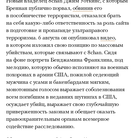
Новый владелец 8chan Джим Уоткинс, с которым
Бреннан публично порвал,
обвинив
его
в пособничестве террористам, отказался брать
на себя какую-либо ответственность за роль сайта
в подготовке и пропаганде ультраправого
терроризма. 6 августа он опубликовал
видео
,
в котором изложил свою позицию по массовым
убийствам, которые связывают с 8chan. Сидя
на фоне портрета Бенджамина Франклина, под
мелодию, которую обычно исполняют на военных
похоронах в армии США, пожилой седеющий
мужчина с усами и бакенбардами мягким,
монотонным голосом выражает соболезнования
всем погибшим в недавних шутингах в США,
осуждает убийц, выражает свою глубочайшую
приверженность законам и обещает оказать
правоохранительным органам всемерное
содействие расследованию.