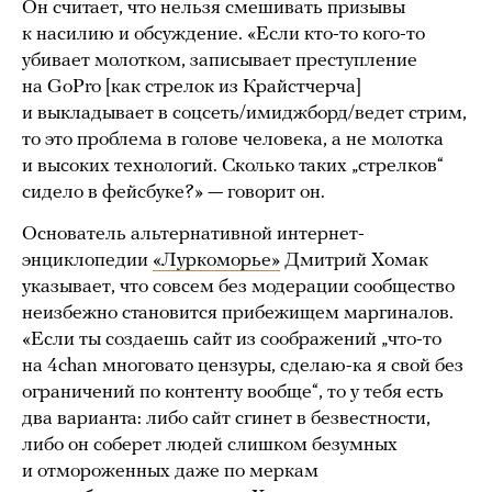
Он считает, что нельзя смешивать призывы
к насилию и обсуждение. «Если кто-то кого-то
убивает молотком, записывает преступление
на GoPro [как стрелок из Крайстчерча]
и выкладывает в соцсеть/имиджборд/ведет стрим,
то это проблема в голове человека, а не молотка
и высоких технологий. Сколько таких „стрелков“
сидело в фейсбуке?» — говорит он.
Основатель альтернативной интернет-
энциклопедии
«Луркоморье»
Дмитрий Хомак
указывает, что совсем без модерации сообщество
неизбежно становится прибежищем маргиналов.
«Если ты создаешь сайт из соображений „что-то
на 4chan многовато цензуры, сделаю-ка я свой без
ограничений по контенту вообще“, то у тебя есть
два варианта: либо сайт сгинет в безвестности,
либо он соберет людей слишком безумных
и отмороженных даже по меркам