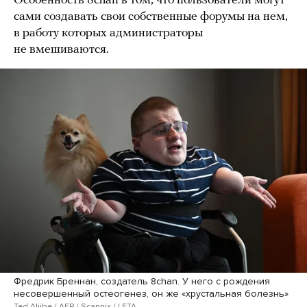
Особенность 8chan в том, что пользователи могут
сами создавать свои собственные форумы на нем,
в работу которых администраторы
не вмешиваются.
Фредрик Бреннан, создатель 8chan. У него с рождения
несовершенный остеогенез, он же «хрустальная болезнь»
Ted Aljibe / AFP / Scanpix / LETA