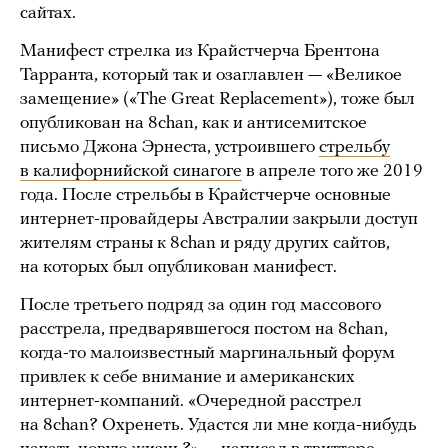
сайтах.
Манифест стрелка из Крайстчерча Брентона
Тарранта, который так и озаглавлен — «Великое
замещение» («The Great Replacement»), тоже был
опубликован на 8chan, как и антисемитское
письмо Джона Эрнеста, устроившего
стрельбу
в калифорнийской синагоге
в апреле того же 2019
года. После стрельбы в Крайстчерче основные
интернет-провайдеры Австралии закрыли доступ
жителям страны к 8chan и ряду других сайтов,
на которых был опубликован манифест.
После третьего подряд за один год массового
расстрела, предварявшегося постом на 8chan,
когда-то малоизвестный маргинальный форум
привлек к себе внимание и американских
интернет-компаний. «Очередной расстрел
на 8chan? Охренеть. Удастся ли мне когда-нибудь