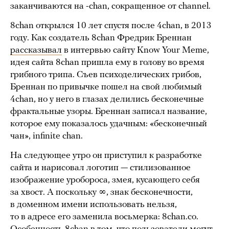
заканчиваются на -chan, сокращенное от channel.
8chan открылся 10 лет спустя после 4chan, в 2013
году. Как создатель 8chan Фредрик Бреннан
рассказывал
в интервью сайту Know Your Meme,
идея сайта 8chan пришла ему в голову во время
грибного трипа. Съев психоделических грибов,
Бреннан по привычке пошел на свой любимый
4chan, но у него в глазах делились бесконечные
фрактальные узоры. Бреннан записал название,
которое ему показалось удачным: «бесконечный
чан», infinite chan.
На следующее утро он приступил к разработке
сайта и нарисовал логотип — стилизованное
изображение уробороса, змея, кусающего себя
за хвост. А поскольку ∞, знак бесконечности,
в доменном имени использовать нельзя,
то в адресе его заменила восьмерка: 8chan.co.