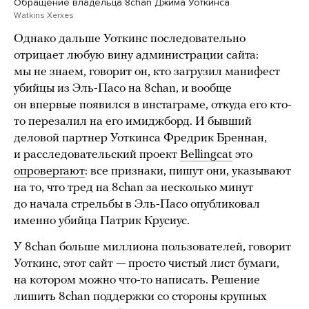
Обращение владельца 8chan Джима Уоткинса
Watkins Xerxes
Однако дальше Уоткинс последовательно
отрицает любую вину администрации сайта:
мы не знаем, говорит он, кто загрузил манифест
убийцы из Эль-Пасо на 8chan, и вообще
он впервые появился в инстаграме, откуда его кто-
то перезалил на его имиджборд. И бывший
деловой партнер Уоткинса Фредрик Бреннан,
и расследовательский проект
Bellingcat
это
опровергают
: все признаки, пишут они, указывают
на то, что тред на 8chan за несколько минут
до начала стрельбы в Эль-Пасо опубликовал
именно убийца Патрик Крусиус.
У 8chan больше миллиона пользователей, говорит
Уоткинс, этот сайт — просто чистый лист бумаги,
на котором можно что-то написать. Решение
лишить 8chan поддержки со стороны крупных