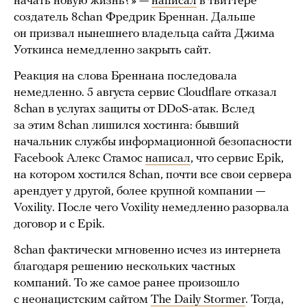
начать новую жизнь?» —
написал
в твиттере
создатель 8chan Фредрик Бреннан. Дальше
он призвал нынешнего владельца сайта Джима
Уоткинса немедленно закрыть сайт.
Реакция на слова Бреннана последовала
немедленно. 5 августа сервис Cloudflare отказал
8chan в услугах защиты от DDoS-атак. Вслед
за этим 8chan лишился хостинга: бывший
начальник службы информационной безопасности
Facebook Алекс Стамос
написал
, что сервис Epik,
на котором хостился 8chan, почти все свои сервера
арендует у другой, более крупной компании —
Voxility. После чего Voxility немедленно разорвала
договор и с Epik.
8chan фактически мгновенно исчез из интернета
благодаря решению нескольких частных
компаний. То же самое ранее произошло
с неонацистским сайтом
The Daily Stormer
. Тогда,