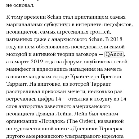
не основал.
К тому времени 8chan стал пристанищем самых
маргинальных субкультур в интернете: педофилов,
неонацистов, самых агрессивных троллей,
изгнанных даже с анархистского 4chan. В 2018
году на нем обосновались последователи самой
молодой и активной теории заговора —
QAnon
,
а в марте 2019 года на форуме опубликовал свой
манифест и видеозапись нападения на мечеть
в новозеландском городе Крайстчерч Брентон
Таррант. На винтовке, из которой Таррант
расстреливал прихожан мечети, несколько раз
встречалась цифра 14 — отсылка к лозунгу из 14
слов авторства известного американского
неонациста Дэвида Лейна. Лейн был членом
организации «Порядок» (The Order), названной
по художественной книге «Дневники Тернера»
другого американского ультраправого идеолога