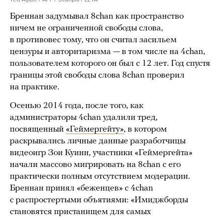
Бреннан задумывал 8chan как пространство
ничем не ограниченной свободы слова,
в противовес тому, что он считал засильем
цензуры и авторитаризма — в том числе на 4chan,
пользователем которого он был с 12 лет. Год спустя
границы этой свободы слова 8chan проверил
на практике.
Осенью 2014 года, после того, как
администраторы 4chan удалили тред,
посвященный
«Геймергейту»
, в котором
раскрывались личные данные разработчицы
видеоигр Зои Куинн, участники «Геймергейта»
начали массово мигрировать на 8chan с его
практически полным отсутствием модерации.
Бреннан принял «беженцев» с 4chan
с распростертыми объятиями: «Имиджборды
становятся пристанищем для самых