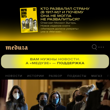
Перейти
к
материалам
НОВОСТИ
ИСТОРИИ
РАЗБОР
ПОДКАСТЫ
МАГАЗ
П