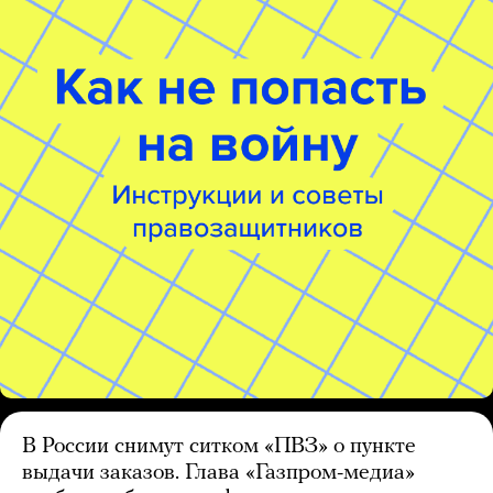
В России снимут ситком «ПВЗ» о пункте
выдачи заказов. Глава «Газпром-медиа»