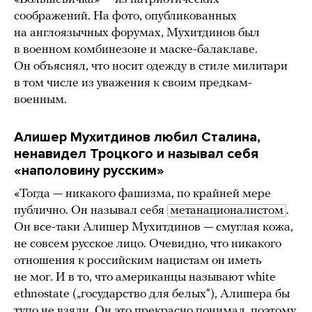
соображений. На фото, опубликованных
на англоязычных форумах, Мухитдинов был
в военном комбинезоне и маске-балаклаве.
Он объяснял, что носит одежду в стиле милитари
в том числе из уважения к своим предкам-
военным.
Алишер Мухитдинов любил Сталина,
ненавидел Троцкого и называл себя
«наполовину русским»
«Тогда — никакого фашизма, по крайней мере
публично. Он называл себя
метанационалистом
.
Он все-таки Алишер Мухитдинов — смуглая кожа,
не совсем русское лицо. Очевидно, что никакого
отношения к российским нацистам он иметь
не мог. И в то, что американцы называют white
ethnostate („государство для белых“), Алишера бы
тупо не взяли. Он это прекрасно понимал, поэтому