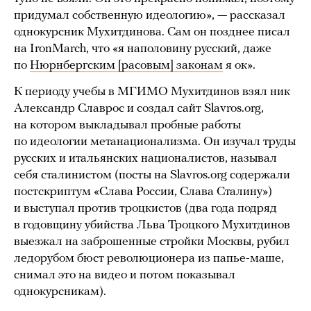
придумал собственную идеологию», — рассказал
однокурсник Мухитдинова. Сам он позднее писал
на IronMarch, что «я наполовину русский, даже
по
Нюрнбергским [расовым] законам
я ок».
К периоду учебы в МГИМО Мухитдинов взял ник
Александр Славрос и создал сайт Slavros.org,
на котором выкладывал пробные работы
по идеологии метанационализма. Он изучал труды
русских и итальянских националистов, называл
себя сталинистом (посты на Slavros.org содержали
постскриптум «Слава России, Слава Сталину»)
и выступал против троцкистов (два года подряд
в годовщину убийства Льва Троцкого Мухитдинов
выезжал на заброшенные стройки Москвы, рубил
ледорубом бюст революционера из папье-маше,
снимал это на видео и потом показывал
однокурсникам).