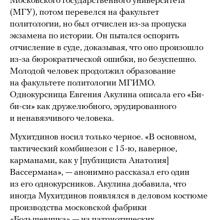
Московского государственного университета
(МГУ), потом перевелся на факультет
политологии, но был отчислен из-за пропуска
экзамена по истории. Он пытался оспорить
отчисление в суде, доказывая, что оно произошло
из-за бюрократической ошибки, но безуспешно.
Молодой человек продолжил образование
на факультете политологии МГИМО.
Однокурсница Евгения Акулина описала его «Би-
би-си» как дружелюбного, эрудированного
и ненавязчивого человека.
Мухитдинов носил только черное. «В основном,
тактический комбинезон с 15-ю, наверное,
карманами, как у [публициста Анатолия]
Вассермана», — анонимно рассказал его один
из его однокурсников. Акулина добавила, что
иногда Мухитдинов появлялся в деловом костюме
производства московской фабрики
«Большевичка» — из патриотических