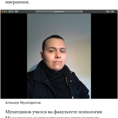
мигрантам.
Алишер Мухитдинов
Мухитдинов учился на факультете психологии