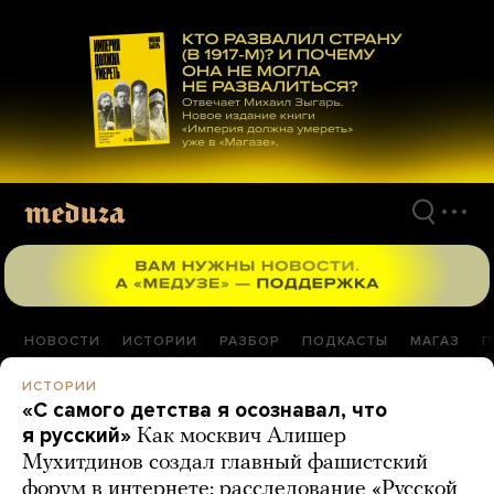
Перейти
к
материалам
НОВОСТИ
ИСТОРИИ
РАЗБОР
ПОДКАСТЫ
МАГАЗ
П
ИСТОРИИ
«С самого детства я осознавал, что
я русский»
Как москвич Алишер
Мухитдинов создал главный фашистский
форум в интернете: расследование «Русской