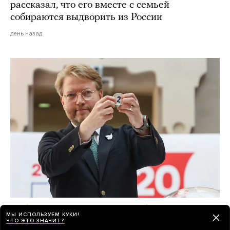
рассказал, что его вместе с семьей
собираются выдворить из России
день назад
«Яблоко» допустили на выборы, и тут
МЫ ИСПОЛЬЗУЕМ КУКИ!
началось
ЧТО ЭТО ЗНАЧИТ?