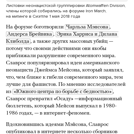
Листовки неонацистской групппировки Atomwaffen Division,
члены которой собирались на форуме Iron March,
на митинге в Сиэттле 1 мая 2018 года
На форуме боготворили
Чарльза Мэнсона
,
Андерса Брейвика
,
Эрика Харриса и Дилана 
Клиболда
, а также других массовых убийц —
потому что своими действиями они якобы
приближали разрушение современного мира.
Славрос популяризировал идеи американского
неонациста Джеймса Мейсона, который заявлял,
что, чем ближе к гибели современного мира, тем
лучше для фашистов. По мнению исследователей
из
«Южного центра по борьбе с бедностью»
,
Славрос превратил «Осаду» —информационный
бюллетень, который Мейсон выпускал в 1980-
1986 годах, — в интернет-феномен.
Вдохновившись идеями Мэйсона, Славрос
опубликовал в интернете несколько сборников