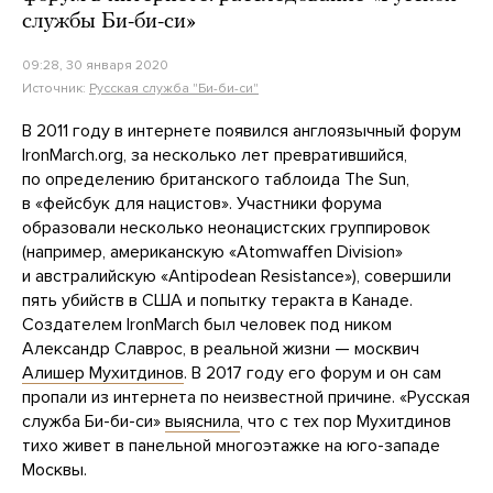
службы Би-би-си»
09:28, 30 января 2020
Источник:
Русская служба "Би-би-си"
В 2011 году в интернете появился англоязычный форум
IronMarch.org, за несколько лет превратившийся,
по определению британского таблоида The Sun,
в «фейсбук для нацистов». Участники форума
образовали несколько неонацистских группировок
(например, американскую «Atomwaffen Division»
и австралийскую «Antipodean Resistance»), совершили
пять убийств в США и попытку теракта в Канаде.
Создателем IronMarch был человек под ником
Александр Славрос, в реальной жизни — москвич
Алишер Мухитдинов
. В 2017 году его форум и он сам
пропали из интернета по неизвестной причине. «Русская
служба Би-би-си»
выяснила
, что с тех пор Мухитдинов
тихо живет в панельной многоэтажке на юго-западе
Москвы.