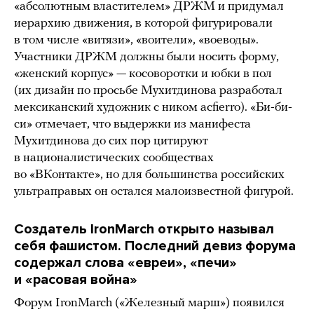
«абсолютным властителем» ДРЖМ и придумал
иерархию движения, в которой фигурировали
в том числе «витязи», «воители», «воеводы».
Участники ДРЖМ должны были носить форму,
«женский корпус» — косоворотки и юбки в пол
(их дизайн по просьбе Мухитдинова разработал
мексиканский художник с ником acfierro). «Би-би-
си» отмечает, что выдержки из манифеста
Мухитдинова до сих пор цитируют
в националистических сообществах
во «ВКонтакте», но для большинства российских
ультраправых он остался малоизвестной фигурой.
Создатель IronMarch открыто называл
себя фашистом. Последний девиз форума
содержал слова «евреи», «печи»
и «расовая война»
Форум IronMarch («Железный марш») появился