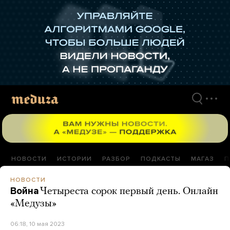
Перейти
к
материалам
НОВОСТИ
ИСТОРИИ
РАЗБОР
ПОДКАСТЫ
МАГАЗ
П
НОВОСТИ
Война
Четыреста сорок первый день. Онлайн
«Медузы»
06:18, 10 мая 2023