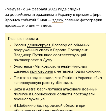
«Медуза» с 24 февраля 2022 года следит
за российским вторжением в Украину в прямом эфире.
Хроника событий 9 мая —
здесь
, главные фотографии
прошедшего дня —
здесь
.
Главные новости:
Россия
денонсирует
Договор об обычных
вооруженных силах в Европе. Президент
Владимир Путин внес соответствующий
законопроект в Думу.
Участника «Маяковских чтений» Николая
Дайнеко
приговорили
к четырем годам колонии.
Пентагон
подтвердил
, что Patriot в Украине сбил
гиперзвуковую ракету «Кинжал».
Baza и Astra: беспилотники атаковали военный
полигон в Воронежской области, пострадали
военнослужащие.
В Шебекино Белгородской области при
обстреле
погиб
местный житель.