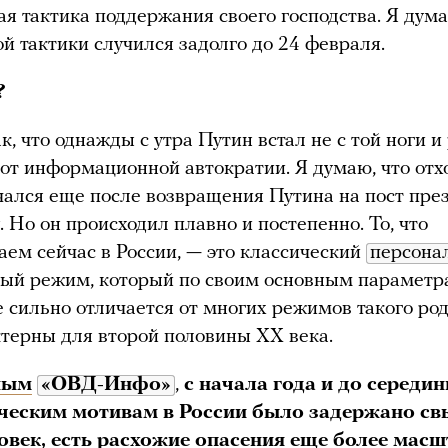
я тактика поддержания своего господства. Я дума
той тактики случился задолго до 24 февраля.
?
к, что однажды с утра Путин встал не с той ноги 
 от информационной автократии. Я думаю, что отхо
чался еще после возвращения Путина на пост пре
. Но он происходил плавно и постепенно. То, что
ем сейчас в России, — это классический
персона
ый режим, который по своим основным параметр
е сильно отличается от многих режимов такого род
терны для второй половины XX века.
ным
«ОВД-Инфо»
,
с начала года и до середи
ческим мотивам в России
было задержано св
овек, есть расхожие опасения еще более мас