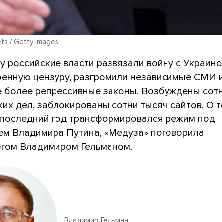
ts / Getty Images
у российские власти развязали войну с Украино
военную цензуру, разгромили независимые СМИ 
е более репрессивные законы.
Возбуждены
сот
их дел, заблокированы сотни тысяч сайтов. О т
 последний год трансформировался режим под
ем Владимира Путина, «Медуза» поговорила
огом Владимиром Гельманом.
Владимир Гельман