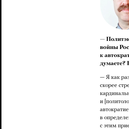
— Политэк
войны Рос
к автокра
думаете? 
— Я как ра
скорее стр
кардинальн
и [политол
автократие
в определ
с этим при