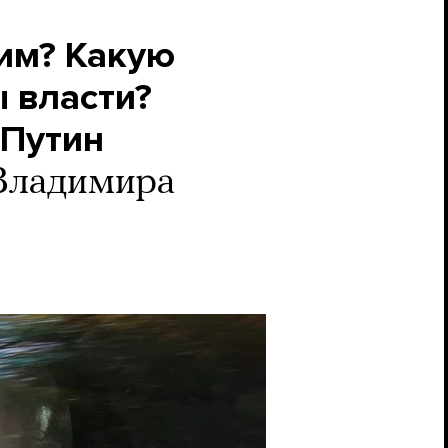
им? Какую
ы власти?
 Путин
Владимира