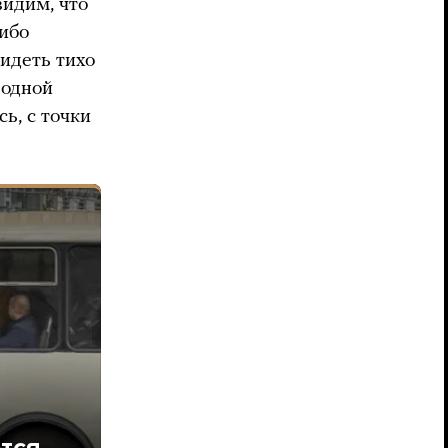
видим, что
либо
сидеть тихо
 одной
ь, с точки
тся