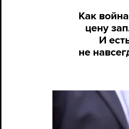
Как войн
цену зап
И ест
не навсег