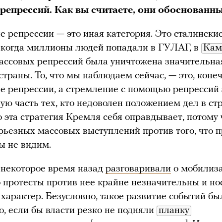
репрессий. Как вы считаете, они обоснованн
 репрессии — это иная категория. Это сталински
 когда миллионы людей попадали в ГУЛАГ, в
Кам
ассовых репрессий была уничтожена значительна
страны. То, что мы наблюдаем сейчас, — это, конеч
е репрессии, а стремление с помощью репрессий 
ую часть тех, кто недоволен положением дел в ст
то эта стратегия Кремля себя оправдывает, потому 
рьезных массовых выступлений против того, что 
мы не видим.
 некоторое время назад
разговаривали
о мобилиз
то протесты против нее крайне незначительны и но
характер. Безусловно, такое развитие событий бы
, если бы власти резко не подняли
планку