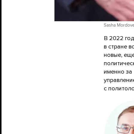
Sasha Mordove
В 2022 год
в стране 
новые, ещ
политическ
именно за
управлени
с политол