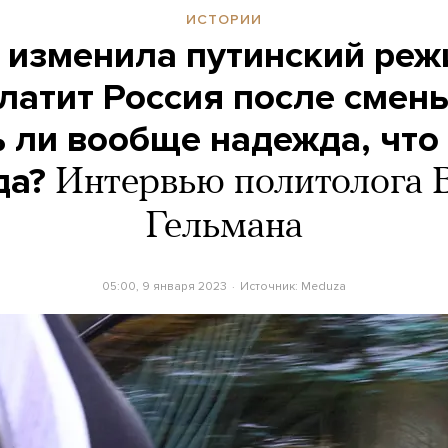
ИСТОРИИ
а изменила путинский реж
латит Россия после смен
ь ли вообще надежда, что
да?
Интервью политолога 
Гельмана
05:00, 9 января 2023
Источник:
Meduza