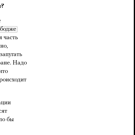
ы?
е
бодже
я часть
но,
запугать
ране. Надо
что
происходит
ации
сят
ло бы