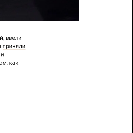
й, ввели
и
приняли
ни
ом, как