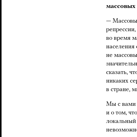
массовых 
— Массовые
репрессии,
во время м
населения 
не массовы
значительн
сказать, ч
никаких се
в стране, 
Мы с вами
и о том, ч
локальный 
невозможно