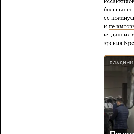
несанкцион
большинств
ее
покинул
и
не высов
из давних
зрения Кре
ВЛАДИМИ
Почем