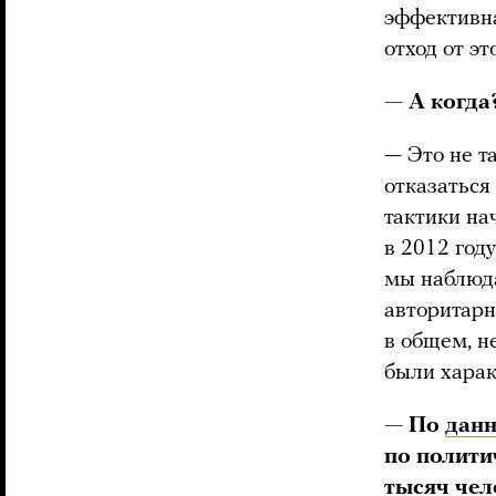
эффективна
отход от э
— А когда
— Это не та
отказаться
тактики на
в 2012 году
мы наблюда
авторитарн
в общем, н
были харак
— По
дан
по полити
тысяч
чел