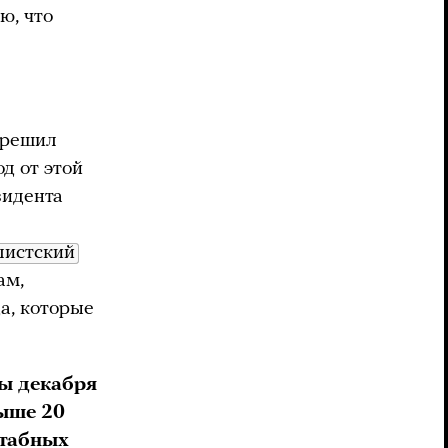
ю, что
и решил
д от этой
зидента
листский
ам,
а, которые
ны декабря
ыше 20
штабных