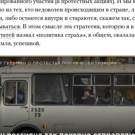
ированного участия [в протестных акциях]. И мы 
о из тех, кто недоволен происходящим в стране, 
и
, либо остаются внутри и стараются, скажем так, 
ываться
. В этом смысле эта стратегия, которую я в
статей
назвал «политика страха», в общем, оказалас
мля, успешной.
Р ГЕЛЬМАН О ПРОТЕСТАХ ПОСЛЕ МОБИЛИЗАЦИИ
у россияне так покорно отправляю