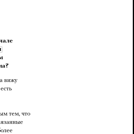
ачале
и
м
ма?
 а вижу
 есть
ым тем, что
вязанные
более