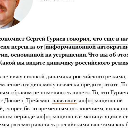
ономист Сергей Гуриев
говорил
, что еще в н
сия перешла от
информационной автократи
тии, основанной на устрашении. Что вы об это
Какой вы видите динамику российского режи
з не вижу никакой динамики российского режима,
емление эту динамику всячески предотвратить. То
ым образом не поменялось ничего. То, что Гуриев
ог Дэниел] Трейсман
называли
информационной
й, скорее было временным отклонением, вызванн
енном периоде информационные манипуляции и с
емы рассматривались российскими властями как 