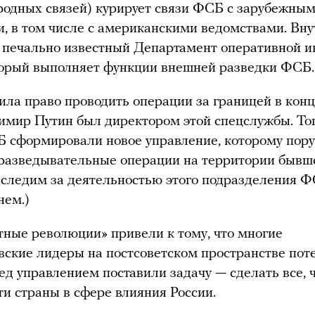
одных связей) курирует связи ФСБ с зарубежны
, в том числе с американскими ведомствами. Вн
т печально известный Департамент оперативной 
торый выполняет функции внешней разведки ФСБ.
ла право проводить операции за границей в конц
имир Путин был директором этой спецслужбы. То
 сформировали новое управление, которому пор
разведывательные операции на территории бывш
следим за деятельностью этого подразделения 
нем.)
тные революции» привели к тому, что многие
ские лидеры на постсоветском пространстве пот
ред управлением поставили задачу — сделать все, 
ти страны в сфере влияния России.