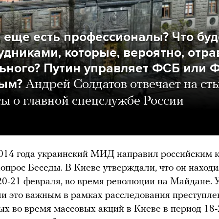
 еще есть профессионалы? Что буд
рудниками, которые, вероятно, отр
ьного? Путин управляет ФСБ или 
ым?
Андрей Солдатов отвечает на с
ы о главной спецслужбе России
014 года украинский МИД направил российским 
допрос Беседы. В Киеве утверждали, что он наход
20-21 февраля, во время революции на Майдане. 
ли это важным в рамках расследования преступле
х во время массовых акций в Киеве в период 18