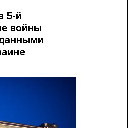
в 5-й
не войны
 данными
раине