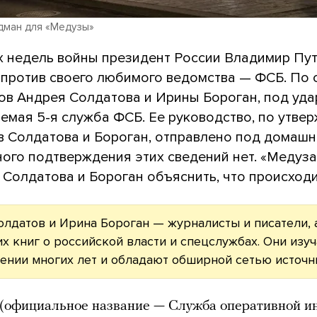
дман для «Медузы»
х недель войны президент России Владимир Пу
 против своего любимого ведомства — ФСБ. По
ов Андрея Солдатова и Ирины Бороган, под уда
аемая 5-я служба ФСБ. Ее руководство, по утве
в Солдатова и Бороган, отправлено под домашни
ого подтверждения этих сведений нет. «Медуза
Солдатова и Бороган объяснить, что происходи
лдатов и Ирина Бороган — журналисты и писатели,
х книг о российской власти и спецслужбах. Они изу
ении многих лет и обладают обширной сетью источн
 (официальное название — Служба оперативной 