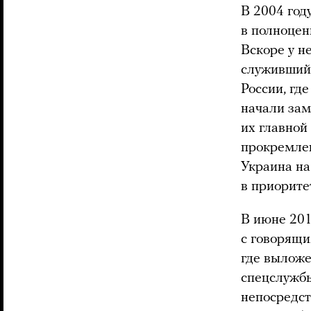
В 2004 год
в полноце
Вскоре у н
служивший
России, гд
начали зам
их главной
прокремлев
Украина на
в приорите
В июне 201
с говорящи
где вылож
спецслужб
непосредст