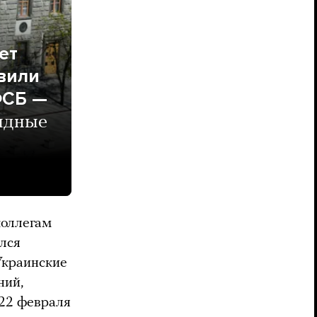
ет
авили
ФСБ —
тыдные
коллегам
ился
Украинские
ний,
-22 февраля