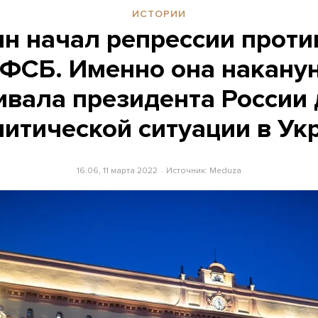
ИСТОРИИ
н начал репрессии проти
ФСБ. Именно она накану
ивала президента России
литической ситуации в Ук
16:06, 11 марта 2022
Источник:
Meduza