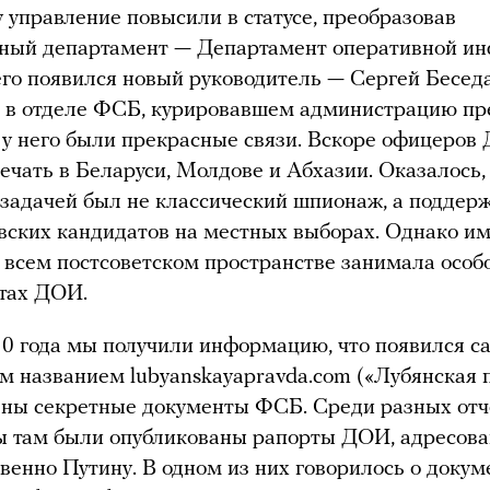
у управление повысили в статусе, преобразовав
нный департамент — Департамент оперативной и
его появился новый руководитель — Сергей Беседа
 в отделе ФСБ, курировавшем администрацию пр
е у него были прекрасные связи. Вскоре офицеров
ечать в Беларуси, Молдове и Абхазии. Оказалось,
 задачей был не классический шпионаж, а поддер
ских кандидатов на местных выборах. Однако и
 всем постсоветском пространстве занимала особ
тах ДОИ.
0 года мы получили информацию, что появился с
м названием lubyanskayapravda.com («Лубянская п
ены секретные документы ФСБ. Среди разных отч
ы там были опубликованы рапорты ДОИ, адресов
венно Путину. В одном из них говорилось о докум