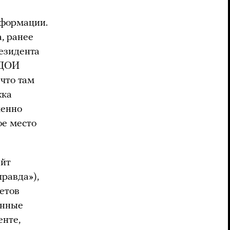
нформации.
, ранее
езидента
 ДОИ
 что там
жка
менно
ое место
айт
равда»),
етов
анные
енте,