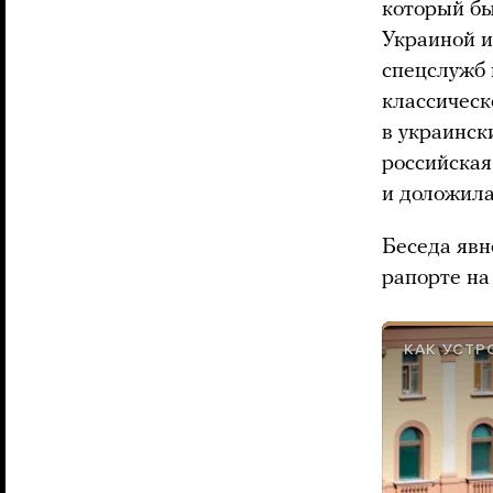
который б
Украиной и
спецслужб 
классичес
в украинск
российская
и доложила
Беседа явн
рапорте на
КАК УСТР