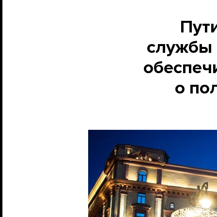
Пути
службы 
обеспеч
о по