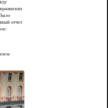
жду
украинских
 было
ивый отчет
ое:
своем