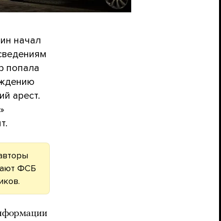
тин начал
 сведениям
р попала
рждению
й арест.
»
т.
 авторы
чают ФСБ
иков.
информации