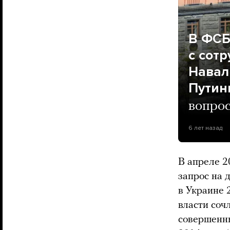
В ФСБ
с сот
Навал
Путин
вопрос
6 лет назад
В апреле 2
запрос на 
в Украине 
власти соч
совершенны