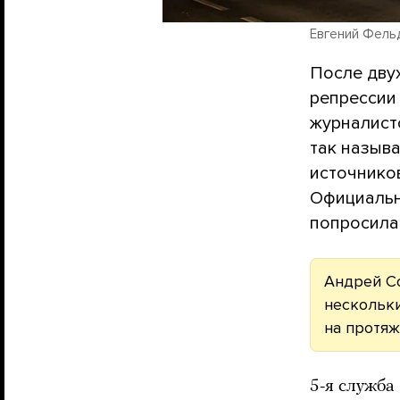
Евгений Фель
После дву
репрессии
журналист
так назыв
источнико
Официальн
попросила 
Андрей Со
нескольки
на протяж
5-я служба