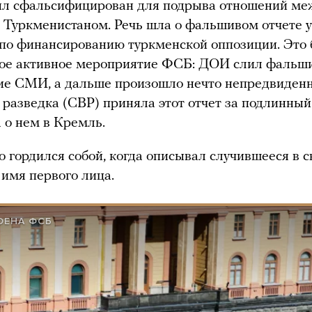
ыл сфальсифицирован для подрыва отношений ме
 Туркменистаном. Речь шла о фальшивом отчете 
по финансированию туркменской оппозиции. Это
кое активное мероприятие ФСБ: ДОИ слил фальш
ие СМИ, а дальше произошло нечто непредвиденн
 разведка (СВР) приняла этот отчет за подлинный
 о нем в Кремль.
о гордился собой, когда описывал случившееся в 
 имя первого лица.
ОЕНА ФСБ