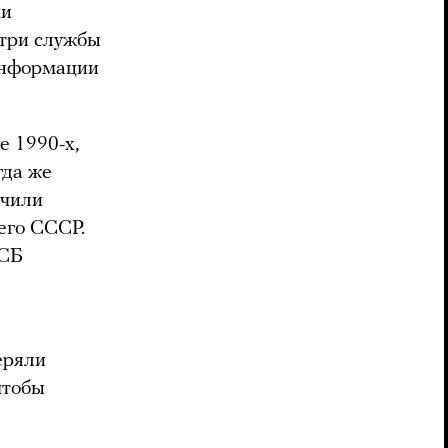
ми
утри службы
информации
е 1990-х,
гда же
учили
его СССР.
ФСБ
еряли
чтобы