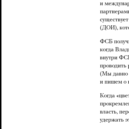
и междунар
партнерами
существуе
(ДОИ), ко
ФСБ получи
когда Влад
внутри ФСБ
проводить 
(Мы давно 
и пишем о 
Когда «цве
прокремлев
власть, пе
удержать э