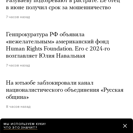
Разуваеву подозревают в растрате. Ее отец
в июне получил срок за мошенничество
7 часов назад
Генпрокуратура РФ объявила
«нежелательным» американский фонд
Human Rights Foundation. Его с 2024-го
возглавляет Юлия Навальная
7 часов назад
На ютьюбе заблокировали канал
националистического объединения «Русская
община»
8 часов назад
МЫ ИСПОЛЬЗУЕМ КУКИ!
ЧТО ЭТО ЗНАЧИТ?