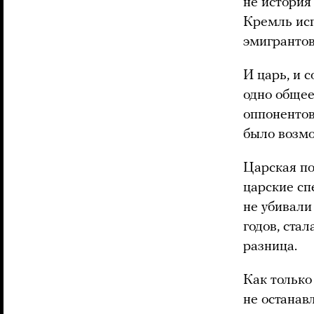
не история
Кремль исп
эмигранто
И царь, и с
одно общее
оппонентов
было возм
Царская по
царские сп
не убивали 
годов, стал
разница.
Как только
не останав