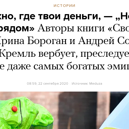
ИСТОРИИ
но, где твои деньги, — „
 рядом»
Авторы книги «Св
рина Бороган и Андрей С
 Кремль вербует, преследу
хе даже самых богатых эми
08:59, 22 сентября 2020
Источник:
Meduza