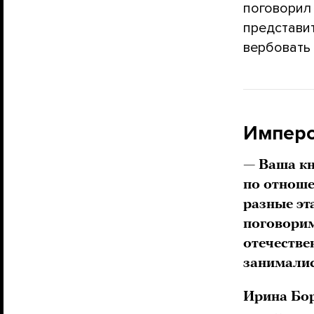
поговорил
представи
вербовать 
Имперс
— Ваша кн
по отноше
разные эт
поговорим
отечестве
занималис
Ирина Бор