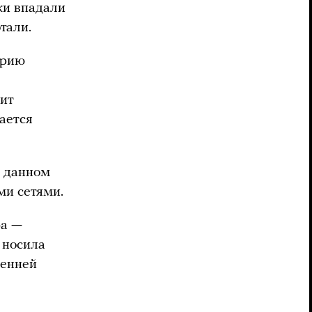
ки впадали
отали.
орию
дит
ается
в данном
ми сетями.
ра —
 носила
ренней