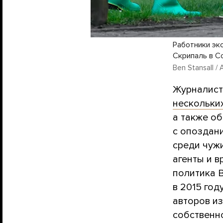
Работники эк
Скрипаль в С
Ben Stansall / 
Журналист
нескольки
а также об
с опоздани
среди чужи
агенты и 
политика 
в 2015 год
авторов и
собственн