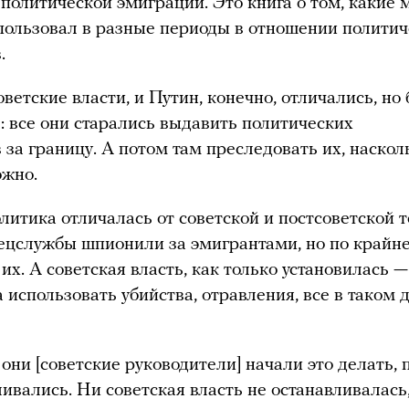
 политической эмиграции. Это книга о том, какие
ользовал в разные периоды в отношении политич
в.
оветские власти, и Путин, конечно, отличались, но
: все они старались выдавить политических
 за границу. А потом там преследовать их, наскол
ожно.
литика отличалась от советской и постсоветской т
ецслужбы шпионили за эмигрантами, но по крайн
их. А советская власть, как только установилась —
а использовать убийства, отравления, все в таком д
 они [советские руководители] начали это делать,
ливались. Ни советская власть не останавливалась