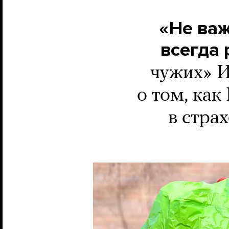
«Не важ
всегда
чужих» И
о том, как
в стра