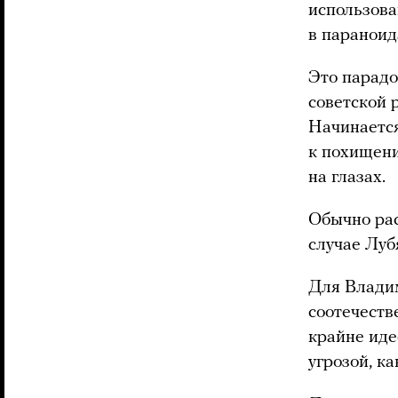
использова
в параноид
Это парадо
советской 
Начинается
к похищени
на глазах.
Обычно рас
случае Луб
Для Владим
соотечеств
крайне иде
угрозой, к