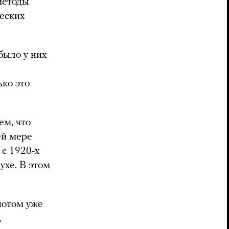
 методы
еских
 было у них
ько это
ем, что
ей мере
 с 1920-х
ухе. В этом
 потом уже
,