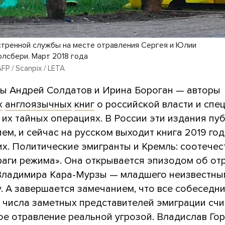
стренной службы на месте отравления Сергея и Юлии
олсбери. Март 2018 года
AFP / Scanpix / LETA
ы Андрей Солдатов и Ирина Бороган — авторы
х
англоязычных
книг
о российской власти и спе
 их тайных операциях. В России эти издания пу
ем, и сейчас на русском выходит книга 2019 го
х. Политические эмигранты и Кремль: соотечес
враги режима». Она открывается эпизодом об от
Владимира Кара-Мурзы — младшего неизвестны
у. А завершается замечанием, что все собеседн
з числа заметных представителей эмиграции сч
ое отравление реальной угрозой. Владислав Го