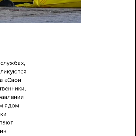
цслужбах,
бликуются
да «Свои
твенники,
равлении
м ядом
ики
итают
рин