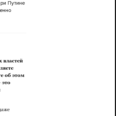
при Путине
менно
х властей
ляете
е об этом
 это
и
даже