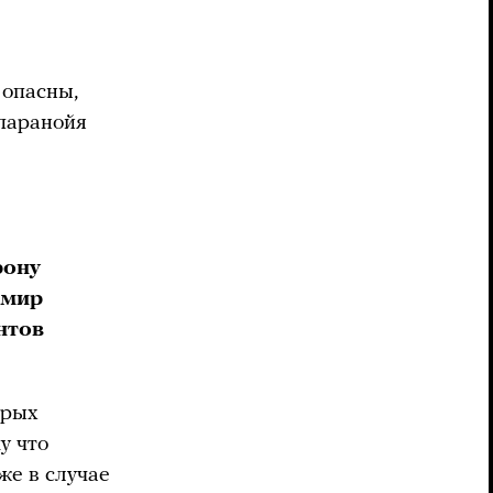
 опасны,
 паранойя
рону
имир
нтов
орых
у что
же в случае