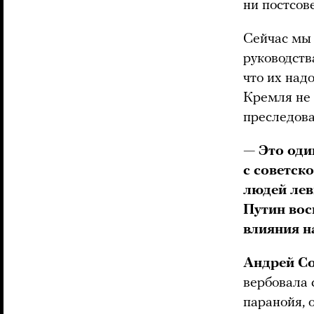
ни постсов
Сейчас мы 
руководств
что их над
Кремля не 
преследова
— Это один
с советск
людей лев
Путин вос
влияния н
Андрей Со
вербовала 
паранойя, 