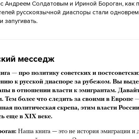
 с Андреем Солдатовым и Ириной Бороган, как 
телей русскоязычной диаспоры стали одновре
и запугивать.
кий месседж
ига — про политику советских и постсоветски
нию к русской диаспоре за рубежом. Вы выде
апы в отношении власти к эмигрантам. Давайт
. Тем более что следить за своими в Европе —
нная политическая скрепа, этим власти Росси
ь еще в XIX веке.
оган:
Наша книга — это не история эмиграции и 