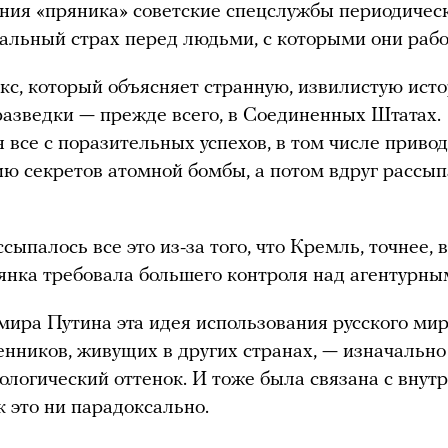
ния «пряника» советские спецслужбы периодичес
альный страх перед людьми, с которыми они раб
кс, который объясняет странную, извилистую ист
разведки — прежде всего, в Соединенных Штатах.
 все с поразительных успехов, в том числе приво
ю секретов атомной бомбы, а потом вдруг рассып
сыпалось все это из-за того, что Кремль, точнее, 
янка требовала большего контроля над агентурны
ира Путина эта идея использования русского ми
енников, живущих в других странах, — изначально
ологический оттенок. И тоже была связана с внут
ак это ни парадоксально.