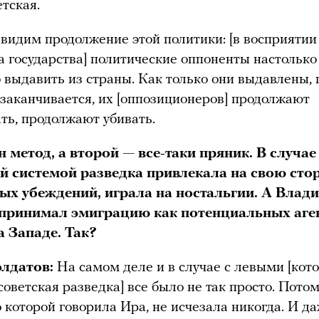
етская.
видим продолжение этой политики: [в восприятии
а государства] политические оппоненты настолько
о выдавить из страны. Как только они выдавлены,
заканчивается, их [оппозиционеров] продолжают
ть, продолжают убивать.
 метод, а второй — все-таки пряник. В случае
ой системой разведка привлекала на свою сто
ых убеждений, играла на ностальгии. А Влад
принимал эмиграцию как потенциальных аге
а Западе. Так?
лдатов:
На самом деле и в случае с левыми [кот
советская разведка] все было не так просто. Потом
о которой говорила Ира, не исчезала никогда. И да