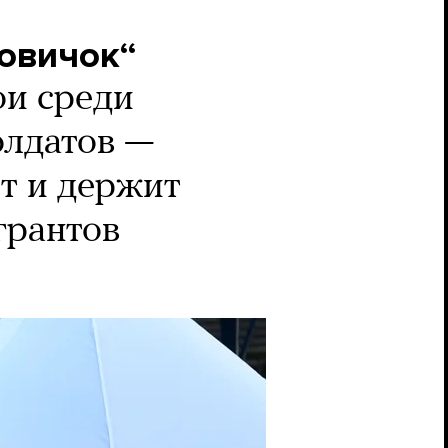
Новичок“
ои среди
олдатов —
ет и держит
грантов