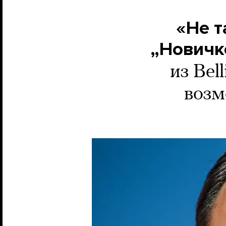
«Не т
„Новичк
из Bel
возм