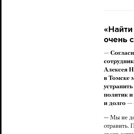
«Найти
очень 
— Соглас
сотрудник
Алексея Н
в Томске 
устранить
политик и
и долго —
— Мы не до
отравить. 