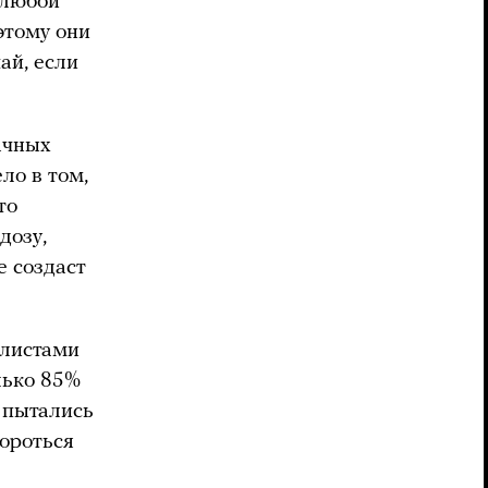
 любой
этому они
ай, если
ачных
ло в том,
то
дозу,
е создаст
алистами
лько 85%
е пытались
бороться