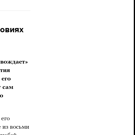
ловиях
овождает»
ытия
 его
т сам
но
 его
е из восьми