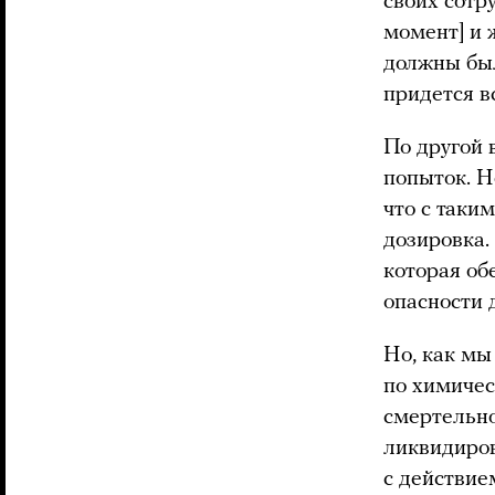
своих сотр
момент] и 
должны был
придется вс
По другой 
попыток. Н
что с таки
дозировка.
которая об
опасности 
Но, как мы
по химичес
смертельно
ликвидиров
с действие