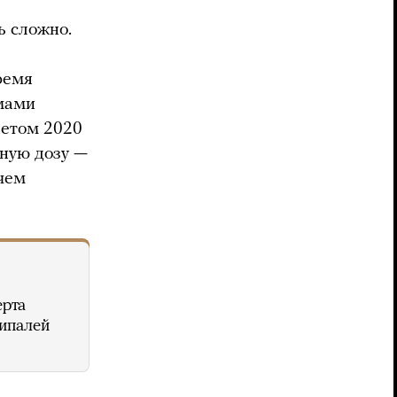
ь сложно.
ремя
омами
летом 2020
ьную дозу —
 чем
ерта
рипалей