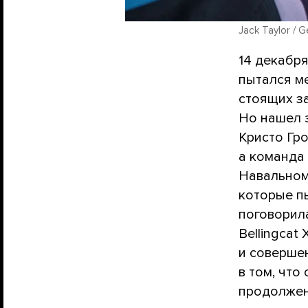
Jack Taylor / 
14 декабр
пытался ме
стоящих за
Но нашел 
Кристо Гро
а команда
Навальному
которые п
поговорил
Bellingcat
и соверше
в том, что
продолжен