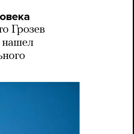
ловека
то Грозев
н нашел
ьного