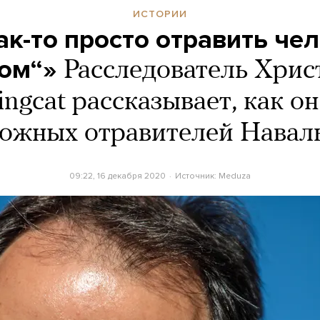
ИСТОРИИ
ак-то просто отравить че
ом“»
Расследователь Хрис
lingcat рассказывает, как о
ожных отравителей Навал
09:22, 16 декабря 2020
Источник:
Meduza