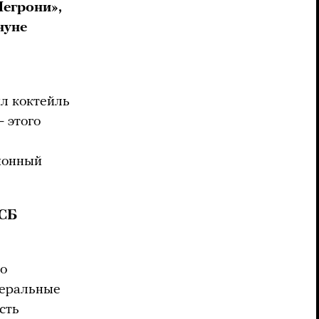
Негрони»,
нуне
л коктейль
— этого
ционный
ФСБ
то
неральные
сть