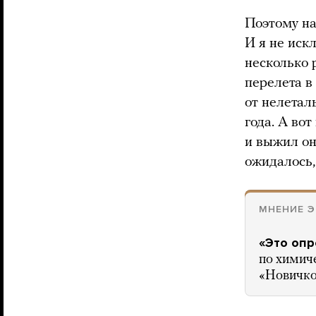
Поэтому на
И я не иск
несколько 
перелета в
от нелетал
года. А во
и выжил он
ожидалось,
МНЕНИЕ 
«Это опр
по химич
«Новичко