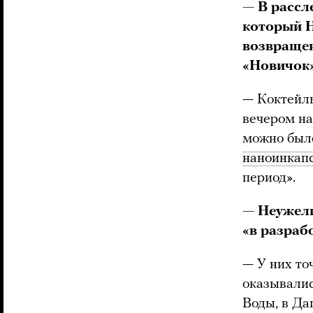
— В рассл
который Н
возвращен
«Новичок»
— Коктейль
вечером на
можно было
наноинкап
период».
— Неужели
«в разраб
— У них то
оказывалис
Воды, в Да