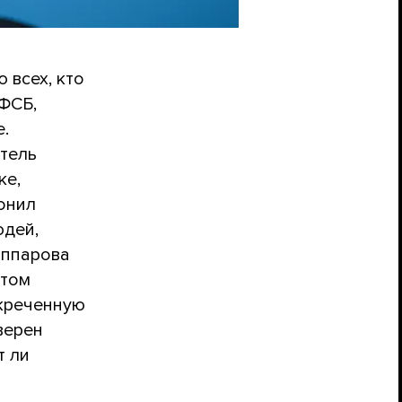
 всех, кто
 ФСБ,
е.
атель
ке,
онил
юдей,
Яппарова
стом
екреченную
верен
т ли