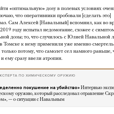
йти «оптимальную» дозу в полевых условиях очен
лючаю, что оперативники пробовали [сделать это]
раз. Сам Алексей [Навальный] вспомнил, как во в
 2019 году испытал недомогание, схожее с симпт
ьной дозы; то, что случилось с Юлией Навальной 
т в Томске к нему применили уже именно смертел
 только потому, что самолет сел намного раньше,
 и ему сразу ввели атропин.
ЭКСПЕРТА ПО ХИМИЧЕСКОМУ ОРУЖИЮ
еделенно покушение на убийство»
Интервью эксп
ескому оружию, который расследовал отравление Ск
м», — о ситуации с Навальным