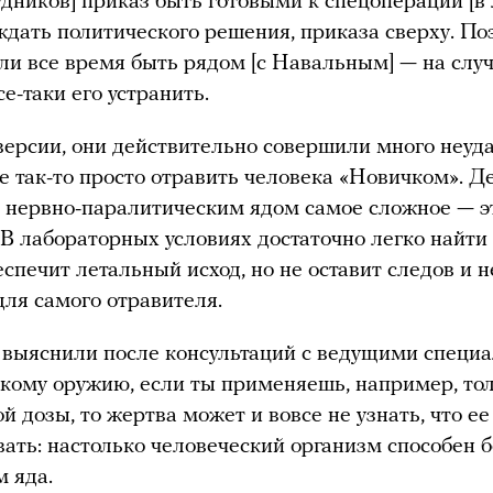
удников] приказ быть готовыми к спецоперации [в
ждать политического решения, приказа сверху. По
и все время быть рядом [с Навальным] — на случ
е-таки его устранить.
версии, они действительно совершили много неуд
е так-то просто отравить человека «Новичком». Де
м нервно-паралитическим ядом самое сложное — э
 В лабораторных условиях достаточно легко найти 
еспечит летальный исход, но не оставит следов и н
для самого отравителя.
 выяснили после консультаций с ведущими специ
кому оружию, если ты применяешь, например, то
й дозы, то жертва может и вовсе не узнать, что е
ать: настолько человеческий организм способен 
м яда.