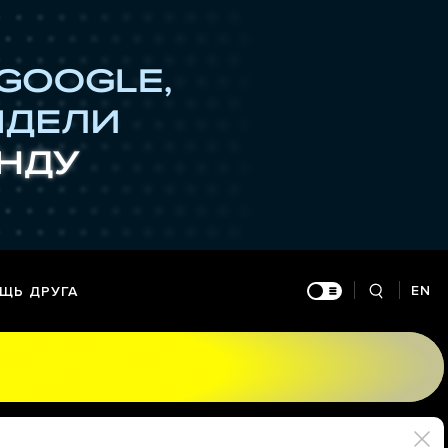
EN
ЩЬ ДРУГА