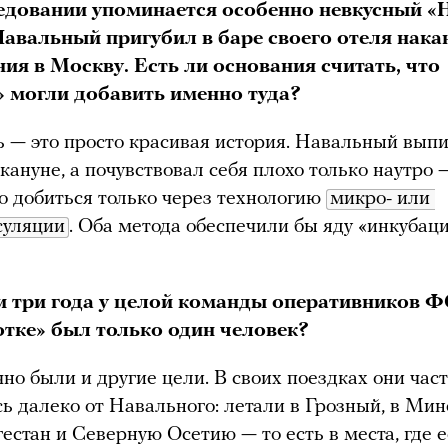
едовании упоминается особенно невкусный «
авальный пригубил в баре своего отеля нака
ия в Москву. Есть ли основания считать, что
 могли добавить именно туда?
 — это просто красивая история. Навальный выпи
кануне, а почувствовал себя плохо только наутро 
 добиться только через технологию
микро- или 
суляции
. Оба метода обеспечили бы яду «инкуба
 три года у целой команды оперативников 
отке» был только один человек?
чно были и другие цели. В своих поездках они час
ь далеко от Навального: летали в Грозный, в Ми
гестан и Северную Осетию — то есть в места, где е