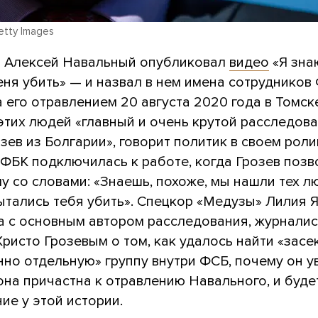
Getty Images
я Алексей Навальный опубликовал
видео
«Я знаю
ня убить» — и назвал в нем имена сотрудников
 его отравлением 20 августа 2020 года в Томск
этих людей «главный и очень крутой расследов
зев из Болгарии», говорит политик в своем роли
 ФБК подключилась к работе, когда Грозев позв
 со словами: «Знаешь, похоже, мы нашли тех л
ытались тебя убить». Спецкор «Медузы» Лилия 
а с основным автором расследования, журнали
 Христо Грозевым о том, как удалось найти «зас
нно отдельную» группу внутри ФСБ, почему он у
 она причастна к отравлению Навального, и буде
ие у этой истории.