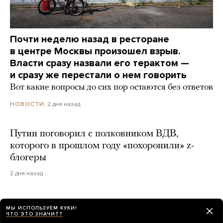
Почти неделю назад в ресторане
в центре Москвы произошел взрыв.
Власти сразу назвали его терактом —
и сразу же перестали о нем говорить
Вот какие вопросы до сих пор остаются без ответов
2 дня назад
НОВОСТИ
Путин поговорил с полковником ВДВ,
которого в прошлом году «похоронили» z-
блогеры
2 дня назад
В Москве прозвучал громкий взрыв. Его
МЫ ИСПОЛЬЗУЕМ КУКИ!
слышали в разных частях города. Что это
ЧТО ЭТО ЗНАЧИТ?