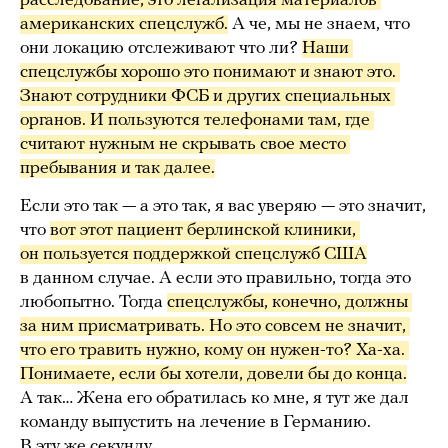
расследование, это легализация материалов 
американских спецслужб.
А че, мы не знаем, что
они локацию отслеживают что ли?
Наши 
спецслужбы хорошо это понимают и знают это. 
Знают сотрудники ФСБ и других специальных 
органов. И пользуются телефонами там, где 
считают нужным не скрывать свое место 
пребывания и так далее.
Если это так — а это так, я вас уверяю — это значит,
что
вот этот пациент берлинской клиники, 
он пользуется поддержкой спецслужб США
в данном случае. А если это правильно, тогда это
любопытно. Тогда
спецслужбы, конечно, должны 
за ним присматривать. Но это совсем не значит, 
что его травить нужно, кому он нужен-то? Ха-ха. 
Понимаете, если бы хотели, довели бы до конца.
А так… Жена его обратилась ко мне, я тут же дал
команду выпустить на лечение в Германию.
В эту же секунду.