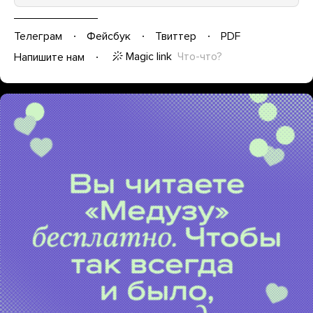
Телеграм
Фейсбук
Твиттер
PDF
Magic link
Что-что?
Напишите нам