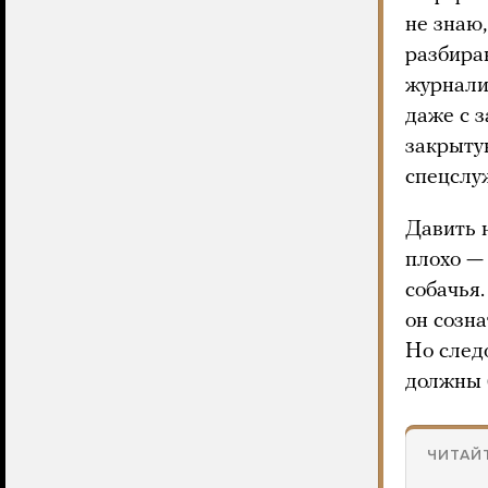
не знаю,
разбираю
журналис
даже с 
закрыту
спецслу
Давить н
плохо — 
собачья.
он созн
Но след
должны 
ЧИТАЙ