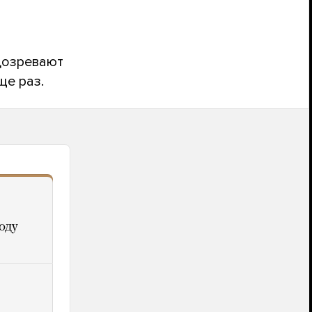
дозревают
ще раз.
оду