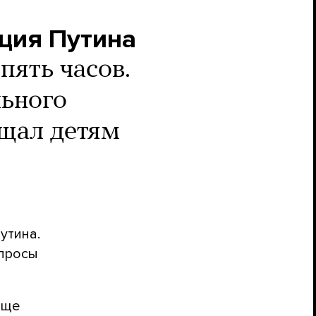
ция Путина
пять часов.
льного
ещал детям
утина.
опросы
Еще