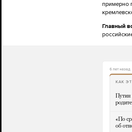
примерно 
кремлевско
Главный в
российски
6 лет назад
КАК Э
Путин 
родите
«По ср
об отн