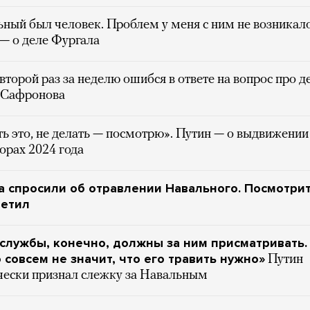
ный был человек. Проблем у меня с ним не возникало
— о деле Фургала
второй раз за неделю ошибся в ответе на вопрос про д
 Сафронова
ь это, не делать — посмотрю». Путин — о выдвижении
орах 2024 года
а спросили об отравлении Навального. Посмотрит
ветил
службы, конечно, должны за ним присматривать.
о совсем не значит, что его травить нужно»
Путин
чески признал слежку за Навальным