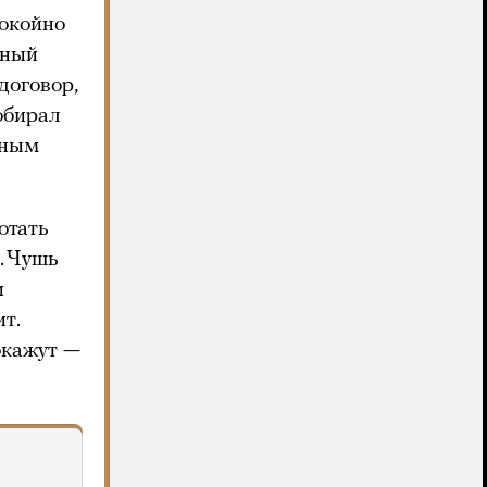
покойно
дный
договор,
обирал
дным
отать
. Чушь
и
т.
окажут —