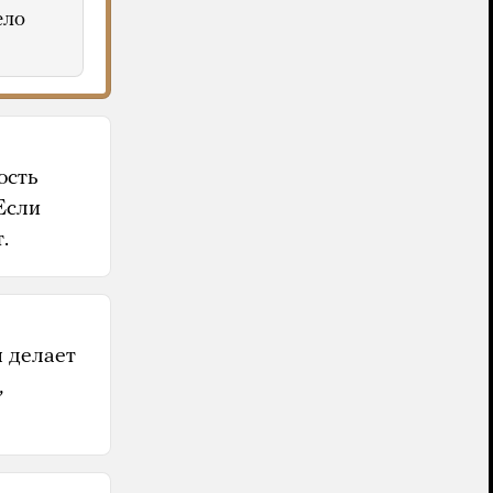
ело
ость
Если
.
я делает
,