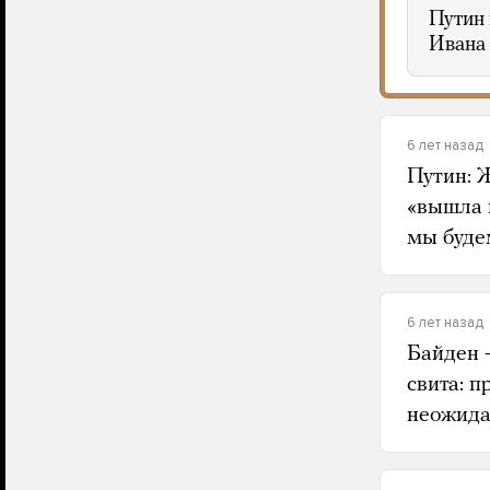
Путин 
Ивана
6 лет назад
Путин: 
«вышла 
мы будем
6 лет назад
Байден 
свита: 
неожида