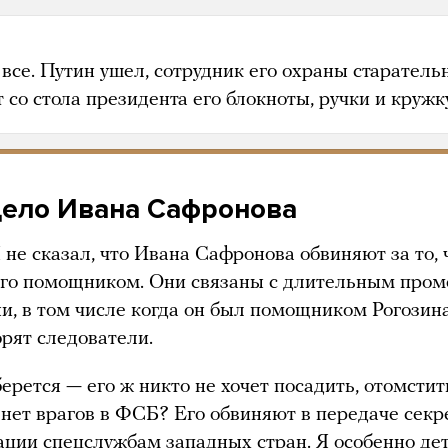
все. Путин ушел, сотрудник его охраны старатель
 со стола президента его блокноты, ручки и кружку
дело Ивана Сафронова
 не сказал, что Ивана Сафронова обвиняют за то, 
его помощником. Они связаны с длительным про
и, в том числе когда он был помощником Рогозина
орят следователи.
ерется — его ж никто не хочет посадить, отомстит
ж нет врагов в ФСБ? Его обвиняют в передаче секр
ции спецслужбам западных стран. Я особенно де