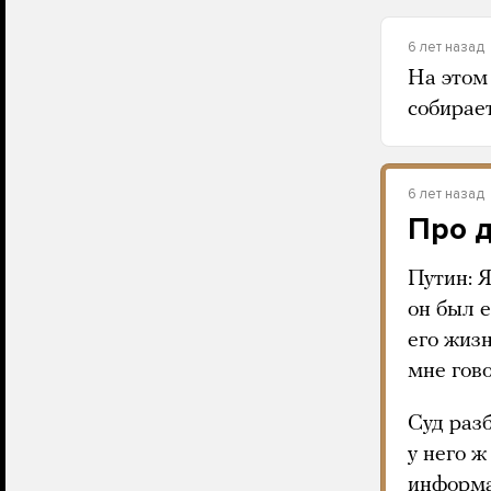
6 лет назад
На этом 
собирает
6 лет назад
Про 
Путин: Я
он был 
его жизн
мне гов
Суд разб
у него 
информа