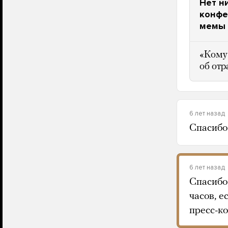
Нет н
конфе
мемы (
«Кому 
об отр
6 лет назад
Спасибо 
6 лет назад
Спасибо
часов, 
пресс-к