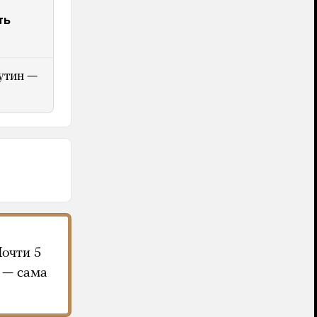
ть
утин —
Почти 5
 — сама