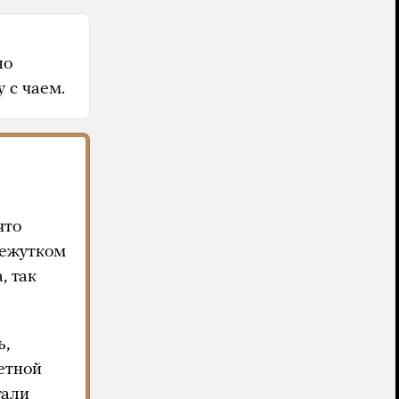
но
 с чаем.
что
межутком
, так
ь,
етной
тали