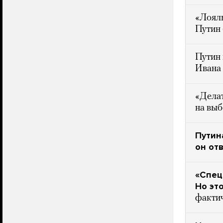
«Лояль
Путин 
Путин 
Ивана
«Делат
на выб
Путин
он от
«Спец
Но эт
факти