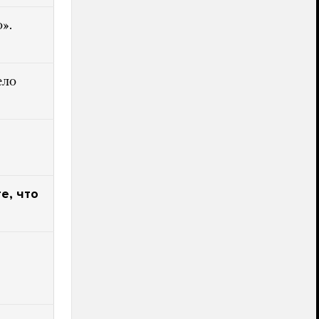
».
ело
е, что