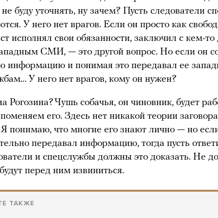
 не буду уточнять, ну зачем? Пусть следователи с
тся. У него нет врагов. Если он просто как свобо
т исполнял свои обязанности, заключил с кем-то 
западным СМИ, — это другой вопрос. Но если он с
ю информацию и понимая это передавал ее запа
жбам… У него нет врагов, кому он нужен?
а Рогозина? Чушь собачья, он чиновник, будет раб
поменяем его. Здесь нет никакой теории заговора
 Я понимаю, что многие его знают лично — но есл
ательно передавал информацию, тогда пусть ответи
ователи и спецслужбы должны это доказать. Не д
будут перед ним извиниться.
ТЕ ТАКЖЕ