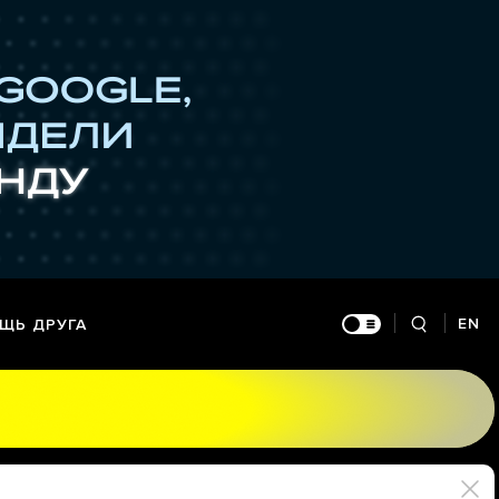
EN
ЩЬ ДРУГА