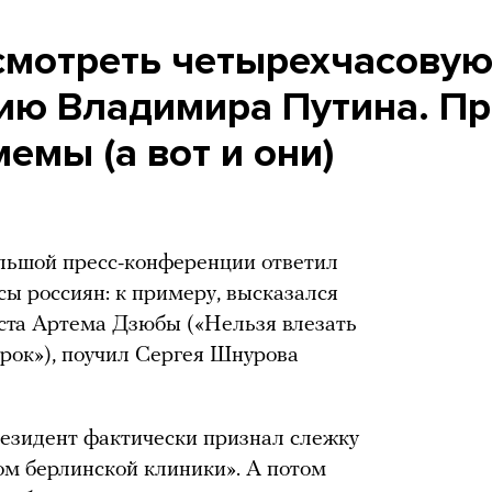
 смотреть четырехчасову
ию Владимира Путина. П
емы (а вот и они)
льшой пресс-конференции ответил
ы россиян: к примеру, высказался
ста Артема Дзюбы («Нельзя влезать
урок»), поучил Сергея Шнурова
резидент фактически признал слежку
ом берлинской клиники». А потом