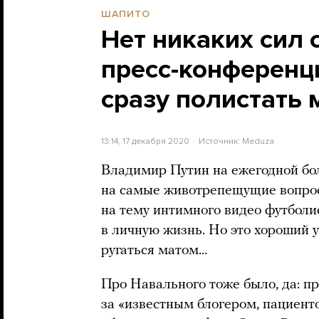
ШАПИТО
Нет никаких сил
пресс-конференц
сразу полистать м
13:14, 17 декабря 2020
Источник:
Meduza
Владимир Путин на ежегодной бо
на самые животрепещущие вопрос
на тему интимного видео футболи
в личную жизнь. Но это хороший 
ругаться матом…
Про Навального тоже было, да: п
за «известным блогером, пациент