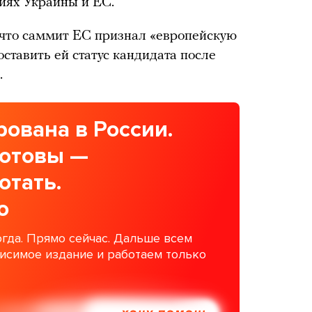
иях Украины и ЕС.
 что саммит ЕС признал «европейскую
оставить ей статус кандидата после
.
ована в России.
готовы —
отать.
о
гда. Прямо сейчас. Дальше всем
висимое издание и работаем только