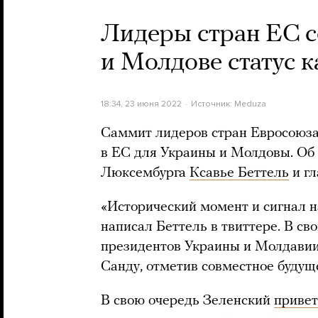
Лидеры стран ЕС с
и Молдове статус 
18:34, 23 июня 2022
Источник:
Meduza
Саммит лидеров стран Евросоюза 
в ЕС для Украины и Молдовы. Об
Люксембурга
Ксавье Беттель
и гл
«Исторический момент и сигнал н
написал Беттель в твиттере. В с
президентов Украины и Молдави
Санду, отметив совместное будуще
В свою очередь Зеленский
привет