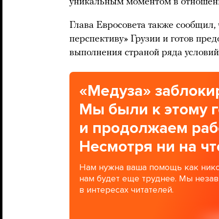
уникальным моментом в отношен
Глава Евросовета также сообщил,
перспективу» Грузии и готов пред
выполнения страной ряда условий
«Медуза» заблокир
Мы были к этому 
и продолжаем раб
Несмотря ни на чт
Нам нужна ваша помощь как нико
нам будет еще труднее. Мы неза
в интересах читателей.