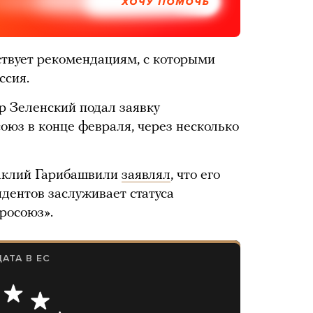
ХОЧУ ПОМОЧЬ
ствует рекомендациям, с которыми
сия.
 Зеленский подал заявку
оюз в конце февраля, через несколько
аклий Гарибашвили
заявлял
, что его
ндентов заслуживает статуса
росоюз».
АТА В ЕС