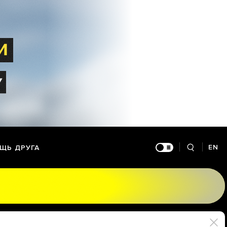
EN
ЩЬ ДРУГА