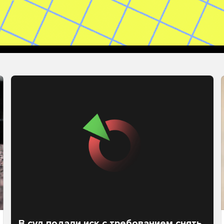
В суд подали иск с требованием снять