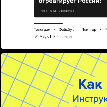
отреагирует Россия?
4 года назад
7 карточек
Телеграм
Фейсбук
Твиттер
P
Magic link
Что-что?