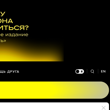
EN
ЩЬ ДРУГА