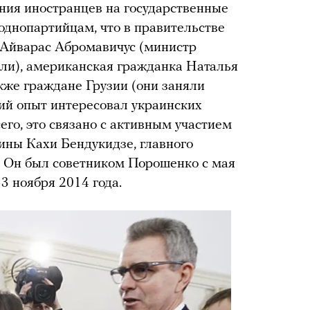
ния иностранцев на государственные
однопартийцам, что в правительстве
 Айварас Абромавичус (министр
вли), американская гражданка Наталья
кже граждане Грузии (они заняли
кий опыт интересовал украинских
сего, это связано с активным участием
ины Кахи Бендукидзе, главного
. Он был советником Порошенко с мая
3 ноября 2014 года.