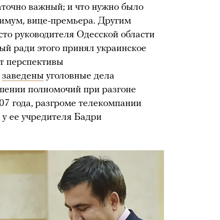
аточно важный; и что нужно было
нимум, вице-премьера. Другим
сто руководителя Одесской области
рый ради этого принял украинское
от перспективы
о
заведены
уголовные дела
шении полномочий при разгоне
07 года, разгроме телекомпании
 у ее учредителя Бадри