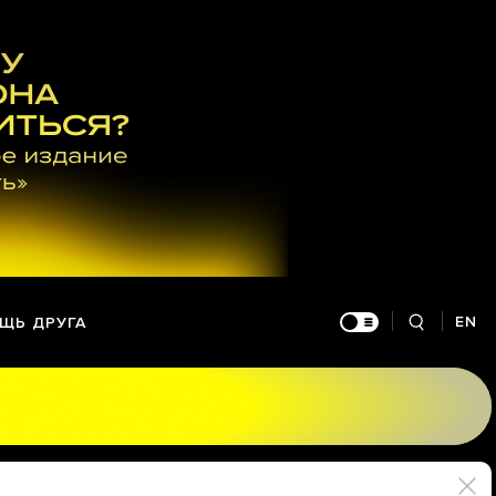
EN
ЩЬ ДРУГА