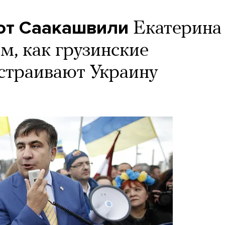
от Саакашвили
Екатерина
м, как грузинские
страивают Украину