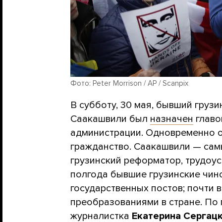
Фото: Peter Morrison / AP / Scanpix
В субботу, 30 мая, бывший груз
Саакашвили был
назначен
главо
администрации. Одновременно о
гражданство. Саакашвили — самы
грузинский реформатор, трудоус
полгода бывшие грузинские чин
государственных постов; почти 
преобразованиями в стране. По
журналистка
Екатерина Сергац