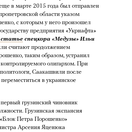
еще в марте 2015 года был отправлен
епропетровской области указом
енко, с которым у него произошел
государству предприятия «Укрнафта»
 статье
спецкора «Медузы» Ильи
или считают продолжением
рошенко, таким образом, устранил
, контролируемого олигархом. При
политологи, Саакашвили после
 переместиться в украинское
первый грузинский чиновник
олжности. Грузинская экспансия
а «Блок Петра Порошенко»
нистра Арсения Яценюка