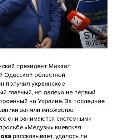
инский президент Михаил
й Одесской областной
н получил украинское
й главный, но далеко не первый
троенный на Украине. За последние
овники заняли множество
все они занимаются системными
 просьбе «Медузы» киевская
кова
рассказывает, удалось ли