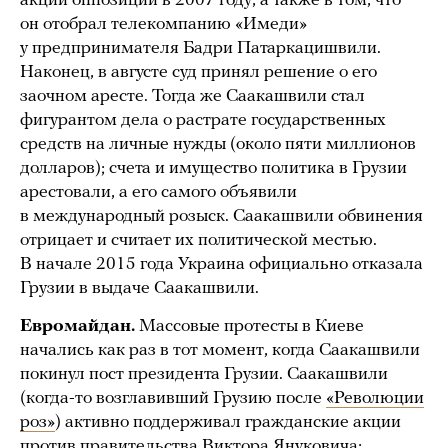
акции оппозиции в 2007 году, а также в том, что
он отобрал телекомпанию «Имеди»
у предпринимателя Бадри Патаркацишвили.
Наконец, в августе суд принял решение о его
заочном аресте. Тогда же Саакашвили стал
фигурантом дела о растрате государственных
средств на личные нужды (около пяти миллионов
долларов); счета и имущество политика в Грузии
арестовали, а его самого объявили
в международный розыск. Саакашвили обвинения
отрицает и считает их политической местью.
В начале 2015 года Украина официально отказала
Грузии в выдаче Саакашвили.
Евромайдан.
Массовые протесты в Киеве
начались как раз в тот момент, когда Саакашвили
покинул пост президента Грузии. Саакашвили
(когда-то возглавивший Грузию после
«Революции
роз»
) активно поддерживал гражданские акции
против правительства Виктора Януковича;