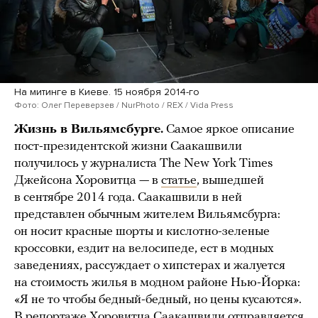
На митинге в Киеве. 15 ноября 2014-го
Фото: Олег Переверзев / NurPhoto / REX / Vida Press
Жизнь в Вильямсбурге.
Самое яркое описание
пост-президентской жизни Саакашвили
получилось у журналиста The New York Times
Джейсона Хоровитца — в
статье
, вышедшей
в сентябре 2014 года. Саакашвили в ней
представлен обычным жителем Вильямсбурга:
он носит красные шорты и кислотно-зеленые
кроссовки, ездит на велосипеде, ест в модных
заведениях, рассуждает о хипстерах и жалуется
на стоимость жилья в модном районе Нью-Йорка:
«Я не то чтобы бедный-бедный, но цены кусаются».
В репортаже Хоровитца Саакашвили отправляется