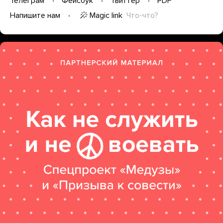
Телеграм
Фейсбук
Твиттер
PDF
Magic link
Что-что?
Напишите нам