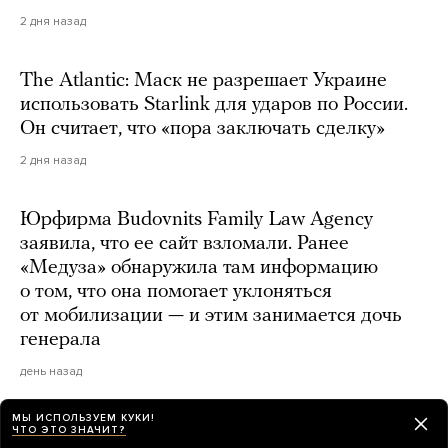
2 дня назад
The Atlantic: Маск не разрешает Украине
использовать Starlink для ударов по России.
Он считает, что «пора заключать сделку»
2 дня назад
Юрфирма Budovnits Family Law Agency
заявила, что ее сайт взломали. Ранее
«Медуза» обнаружила там информацию
о том, что она помогает уклоняться
от мобилизации — и этим занимается дочь
генерала
день назад
МЫ ИСПОЛЬЗУЕМ КУКИ!
На Катерину Гордееву завели дело
ЧТО ЭТО ЗНАЧИТ?