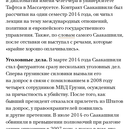
и дипломатии имени Флетчера в университете
Тафтса в Массачусетсе. Контракт Саакашвили был
рассчитан на один семестр 2014 года, он читал
лекции на тему международных отношений,
политики и европейского государственного
управления. Также, по
словам
самого Саакашвили,
после отставки он выступал с речами, которые
«крайне хорошо оплачивались».
Уголовные дела.
В марте 2014 года Саакашвили
стал фигурантом сразу нескольких уголовных дел.
Сперва грузинские силовики вызвали его
на допрос в связи с помилованием в 2008 году
четырех сотрудников МВД Грузии, осужденных
за причастность к убийству. После того, как
бывший президент отказался прилететь из Штатов
на допрос, у правоохранителей появились
и другие претензии. В июле 2014-го Саакашвили
обвинили в превышении полномочий при разгоне