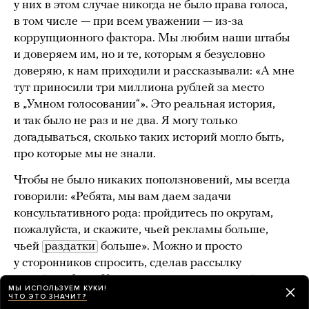
у них в этом случае никогда не было права голоса,
в том числе — при всем уважении — из-за
коррупционного фактора. Мы любим наши штабы
и доверяем им, но и те, которым я безусловно
доверяю, к нам приходили и рассказывали: «А мне
тут приносили три миллиона рублей за место
в „Умном голосовании“». Это реальная история,
и так было не раз и не два. Я могу только
догадываться, сколько таких историй могло быть,
про которые мы не знали.
Чтобы не было никаких поползновений, мы всегда
говорили: «Ребята, мы вам даем задачи
консультативного рода: пройдитесь по округам,
пожалуйста, и скажите, чьей рекламы больше,
чьей
раздатки
больше». Можно и просто
у сторонников спросить, сделав рассылку
по той же базе «Умного голосования», с чьей
МЫ ИСПОЛЬЗУЕМ КУКИ!
агитацией они больше сталкиваются. В основном
ЧТО ЭТО ЗНАЧИТ?