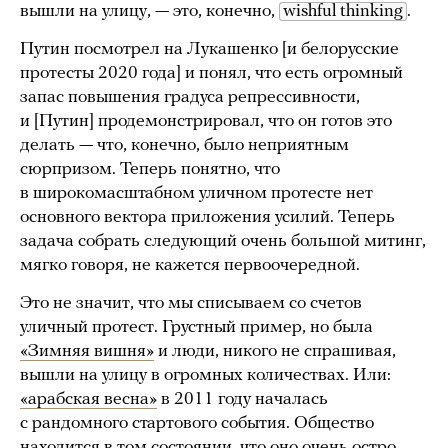
вышли на улицу, — это, конечно,
wishful thinking
.
Путин посмотрел на Лукашенко [и белорусские
протесты 2020 года] и понял, что есть огромный
запас повышения градуса репрессивности,
и [Путин] продемонстрировал, что он готов это
делать — что, конечно, было неприятным
сюрпризом. Теперь понятно, что
в широкомасштабном уличном протесте нет
основного вектора приложения усилий. Теперь
задача собрать следующий очень большой митинг,
мягко говоря, не кажется первоочередной.
Это не значит, что мы списываем со счетов
уличный протест. Грустный пример, но была
«Зимняя вишня»
и люди, никого не спрашивая,
вышли на улицу в огромных количествах. Или:
«арабская весна»
в 2011 году началась
с рандомного стартового события. Общество
находится в том состоянии, что оно очень остро