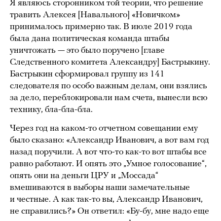
Я являюсь сторонником той теории, что решение
травить Алексея [Навального] «Новичком»
принималось примерно так. В июле 2019 года
была дана политическая команда штабы
уничтожать — это было поручено [главе
Следственного комитета Александру] Бастрыкину.
Бастрыкин сформировал группу из 141
следователя по особо важным делам, они взялись
за дело, переблокировали нам счета, вынесли всю
технику, бла-бла-бла.
Через год на каком-то отчетном совещании ему
было сказано: «Александр Иванович, а вот вам год
назад поручили. А вот что-то как-то вот штабы все
равно работают. И опять это „Умное голосование“,
опять они на деньги ЦРУ и „Моссада“
вмешиваются в выборы наши замечательные
и честные. А как так-то вы, Александр Иванович,
не справились?» Он ответил: «Бу-бу, мне надо еще