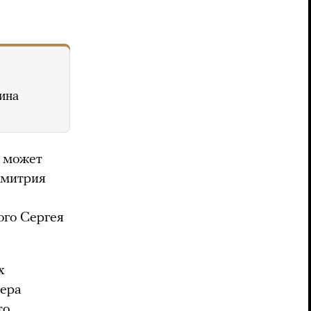
ина
о может
Дмитрия
ого Сергея
х
тера
то