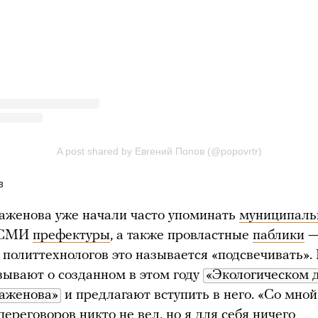
в
аженова уже начали часто упоминать
муниципаль
и СМИ
префектуры
, а также провластные
паблики
 политтехнологов это называется «подсвечивать».
зывают о созданном в этом году
«Экологическом 
аженова»
и предлагают вступить в него. «Со мной
переговоров никто не вел, но я для себя ничего