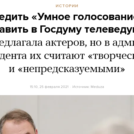
ИСТОРИИ
едить «Умное голосовани
равить в Госдуму телевед
длагала актеров, но в ад
дента их считают «творче
и «непредсказуемыми»
15:10, 25 февраля 2021
Источник:
Meduza