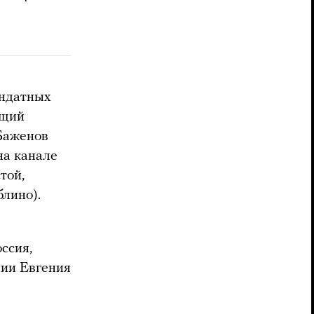
андатных
ущий
Баженов
на канале
той,
блино).
ссия,
нии Евгения