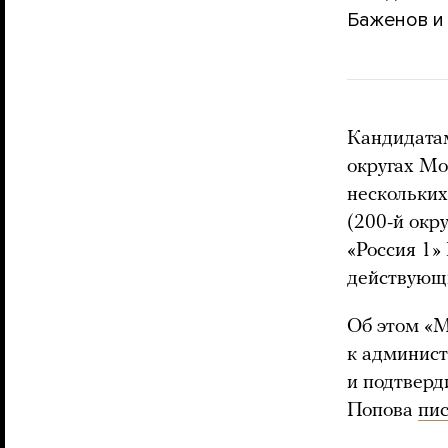
Баженов и 
Кандидатам
округах Мо
нескольки
(200-й окр
«Россия 1»
действующи
Об этом «М
к админист
и подтверд
Попова
пи