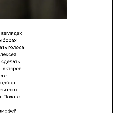
 взглядах
выборах
ать голоса
лексея
 сделать
, актеров
его
 подбор
считают
. Похоже,
Тимофей