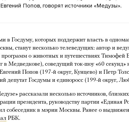
Евгений Попов, говорят источники «Медузы».
и в Госдуму, которых поддержит власть в одном
сквы, станут несколько телеведущих: автор и вед
х программ о животных и путешествиях Тимофей 
уг в Медведкове), соведущий ток-шоу «60 секунд» 
 Евгений Попов (197-й округ, Кунцево) и Петр Толс
й депутат Госдумы и единоросс (199-й округ, Лю
едузе» рассказали несколько источников, близких
рации президента, руководству партии «Единая Ро
ил собеседник в мэрии Москвы. Ранее о выдвиже
сал
РБК.