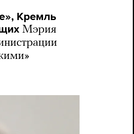
е», Кремль
ущих
Мэрия
министрации
скими»