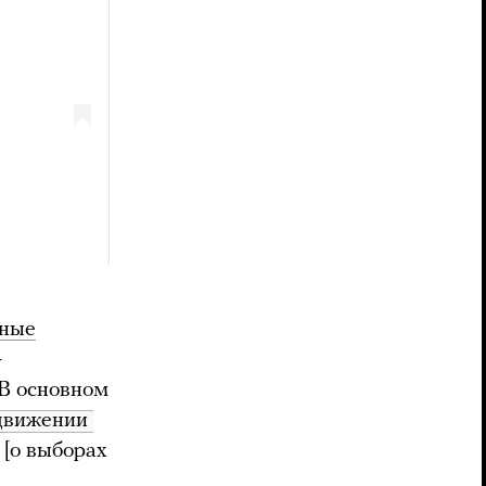
ные
—
 В основном
движении 
 [о выборах