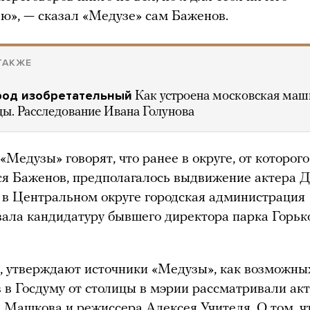
ю», — сказал «Медузе» сам Баженов.
ТАКЖЕ
род изобретательный
Как устроена московская маш
ды. Расследование Ивана Голунова
«Медузы» говорят, что ранее в округе, от которог
я Баженов, предполагалось выдвижение актера 
 в Центральном округе городская администрация
ала кандидатуру бывшего директора парка Горьк
, утверждают источники «Медузы», как возможны
 в Госдуму от столицы в мэрии рассматривали ак
Машкова и режиссера Алексея Учителя. О том, ч