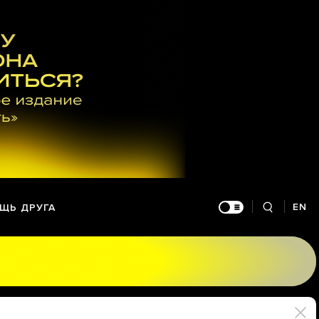
EN
ЩЬ ДРУГА