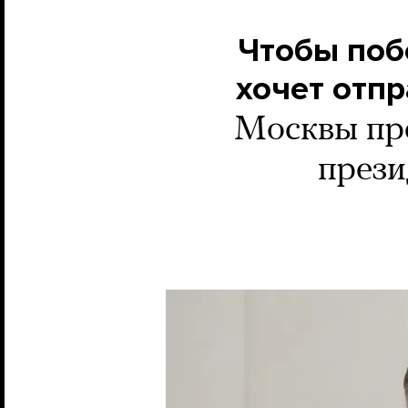
Чтобы поб
хочет отп
Москвы пре
прези