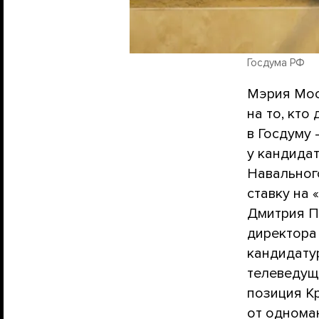
Госдума РФ
Мэрия Мос
на то, кто
в Госдуму 
у кандида
Навального
ставку на 
Дмитрия П
директора 
кандидату
телеведущ
позиция Кр
от однома