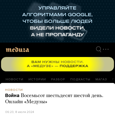
Перейти
к
материалам
НОВОСТИ
ИСТОРИИ
РАЗБОР
ПОДКАСТЫ
МАГАЗ
П
НОВОСТИ
Война
Восемьсот шестьдесят шестой день.
Онлайн «Медузы»
06:23, 8 июля 2024