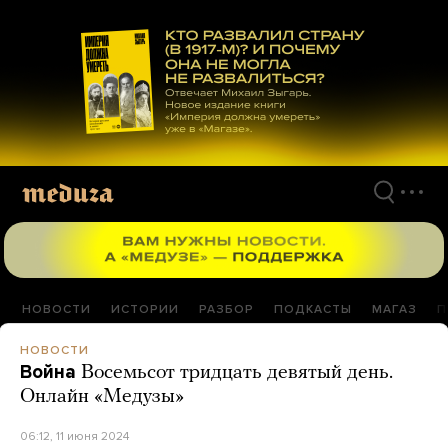
Перейти
к
материалам
НОВОСТИ
ИСТОРИИ
РАЗБОР
ПОДКАСТЫ
МАГАЗ
П
НОВОСТИ
Война
Восемьсот тридцать девятый день.
Онлайн «Медузы»
06:12, 11 июня 2024