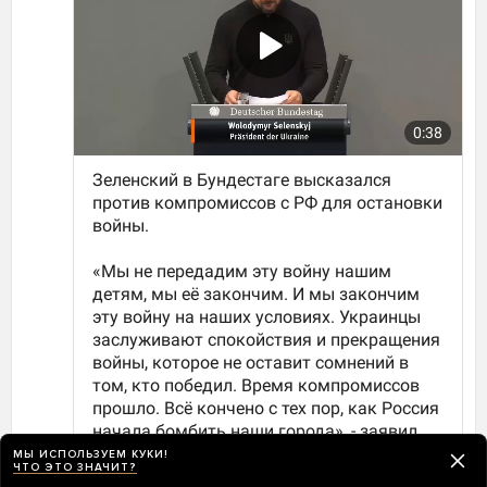
МЫ ИСПОЛЬЗУЕМ КУКИ!
ЧТО ЭТО ЗНАЧИТ?