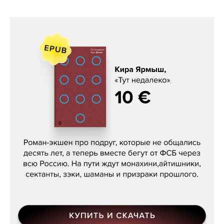
Кира Ярмыш, «Тут недалеко»