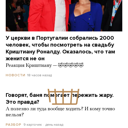
У церкви в Португалии собрались 2000
человек, чтобы посмотреть на свадьбу
Криштиану Роналду. Оказалось, что там
женится не он
Реакция Криштиану — 🤣🤣🤣🤣🤣
18 часов назад
НОВОСТИ
Говорят, баня помогает пережить жару.
Это правда?
А полезно ли туда вообще ходить? И кому точно
нельзя?
9 карточек
день назад
РАЗБОР